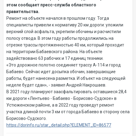
этом сообщает пресс-служба областного
правительства.
Ремонт на объекте начался в прошлом году. Тогда
специалисты привели к нормативу 20 км дороги: уложили
верхний слой асфальта, укрепили обочины и расчистили
полосу отвода. В этом году работы продолжились на
отрезке трассы протяженностью 40 км, который проходит
на территории Бабаевского района. На объекте
задействовано 63 рабочих и 17 единиц техники.
«Это дорожное полотно соединяет трассу А-114 и город
Бабаево. Сейчас идет досыпка обочин, завершающие
работы, будет нанесена разметка. И объект на следующей
неделе будет сдан», - заявил Андрей Накрошаев.
В 2021 году планируют заасфальтировать оставшиеся 28,4
км дороги «Лентьево - Бабаево - Борисово-Судское» в
Устюженском районе, а в 2022 году проведут ремонт
участка длиной почти 3 км от города Бабаево в сторону села
Борисово-Судского.
https://dorinfo.ru/star_detail.php?ELEMENT_ID=86577