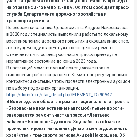
участка трассы «Устюжна - Сандово». Работы проведут
на отрезке с 3-го км по 15-й км. Об этом сообщает пресс-
служба Департамента дорожного хозяйства и
транспорта региона.
По словам начальника Департамента Андрея Накрошаева,
в 2020 году специалисты выполнили работы по локальному
восстановлению дорожного покрытия и окрашиванию опор,
а в текущем году стартует уже полноценный ремонт.
Отмечается, что оставшуюся часть трассы приведут в
нормативное состояние до конца 2023 года.
В настоящий момент полный пакет документов на
выполнение работ направлен в Комитет по регулированию
контрактной системы, чтобы провести электронный аукцион
по выбору подрядной организации.
https://dorinfo.ru/star_detail.php?ELEMENT_ID=90947
В Вологодской области в рамках национального проекта
«Безопасные и качественные автомобильные дороги»
завершается ремонт участка трассы «Лентьево -
Бабаево - Борисово-Судское». Ход работ на объекте
проинспектировал начальник Департамента дорожного
хозяйства и транспорта региона Андрей Накрошаев. Об