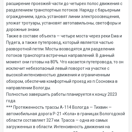
расширение проезжей части до четырех полос движения с
разделением транспортных потоков. Наряду с барьерным
ограждением, здесь установят линии электроосвещения,
уложат тротуары, установят автопавильоны, светофоры и
дорожные знаки.
Также в составе объекта — четыре моста через реки Ема и
Пудега, а также путепровод, который является частью
разворотной петли. Мосты возводятся для разделения
потоков транспорта встречных направлений. В данный
момент они готовы на 80%. Что касается путепровода, то он
исключит небезопасный левый поворот на участке с
высокой интенсивностью движения и ограниченным
обзором, обеспечив комфортный проезд из п.Сосновка в
направлении Вологды.
Полностью завершить работы планируется к концу 2023
года.
*** Протяженность трассы А-114 Вологда — Тихвин —
автомобильная дорога Р-21 «Кола» в границах Вологодской
области составляет 327 км. Трасса — одна из самых
загруженных в области. Интенсивность движения на