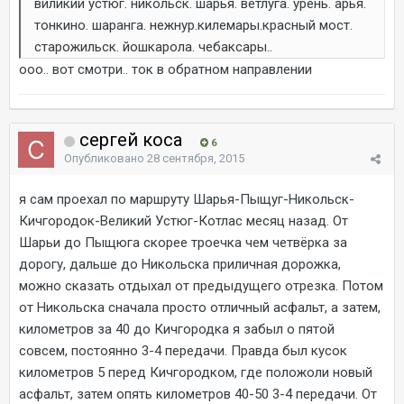
виликий устюг. никольск. шарья. ветлуга. урень. арья.
тонкино. шаранга. нежнур.килемары.красный мост.
старожильск. йошкарола. чебаксары..
ооо.. вот смотри.. ток в обратном направлении
сергей коса
6
Опубликовано
28 сентября, 2015
я сам проехал по маршруту Шарья-Пыщуг-Никольск-
Кичгородок-Великий Устюг-Котлас месяц назад. От
Шарьи до Пыщюга скорее троечка чем четвёрка за
дорогу, дальше до Никольска приличная дорожка,
можно сказать отдыхал от предыдущего отрезка. Потом
от Никольска сначала просто отличный асфальт, а затем,
километров за 40 до Кичгородка я забыл о пятой
совсем, постоянно 3-4 передачи. Правда был кусок
километров 5 перед Кичгородком, где положоли новый
асфальт, затем опять километров 40-50 3-4 передачи. От