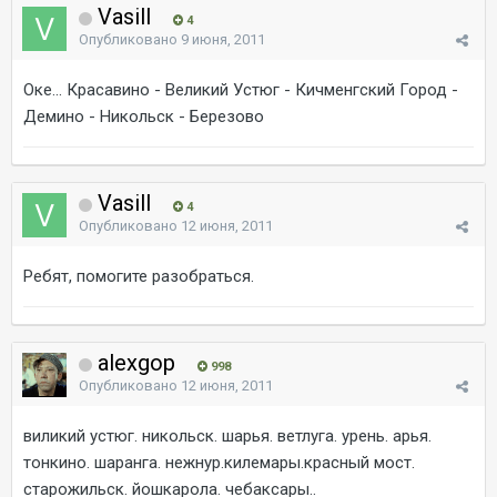
Vasill
4
Опубликовано
9 июня, 2011
Оке... Красавино - Великий Устюг - Кичменгский Город -
Демино - Никольск - Березово
Vasill
4
Опубликовано
12 июня, 2011
Ребят, помогите разобраться.
alexgop
998
Опубликовано
12 июня, 2011
виликий устюг. никольск. шарья. ветлуга. урень. арья.
тонкино. шаранга. нежнур.килемары.красный мост.
старожильск. йошкарола. чебаксары..