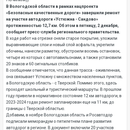
В Вологодской области в рамках нацпроекта
«Безопасные качественные дороги» завершили ремонт
на участке автодороги «Устюжна - Сандово»
протяженностью 12,7 км. Об этом в пятницу, 2 декабря,
сообщает пресс-служба регионального правительства.
В ходе работ на отрезке сняли старое покрытие, уложили
выравнивающие слои и новый слой асфальта, укрепили
обочины, нанесли разметку, обустроили восемь остановок,
четыре из которых с автопавильонами, а также установили
20 знаков и 60 сигнальных столбиков.
В сообщении отмечается, что данная трасса - оживленная,
она связывает Устюжну с множеством населенных пунктов,
а Вологодскую область - с Тверской. Помимо этого, здесь
проходят школьный и туристический маршруты. В прошлом
году привели в нормативное состояние 12 км автодороги, в
2023-2024 годах ремонт запланирован еще на 11 км, до
границы с Тверской областью.
Добавим, в ноябре Вологодская область и Росавтодор
подписали меморандум о пятилетнем плане развития
автодорог в регионе. В документ включили 20 участков