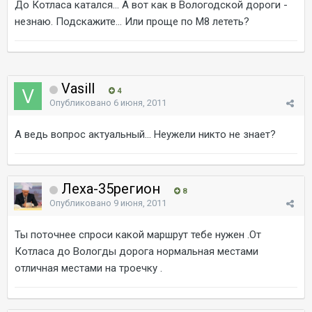
До Котласа катался... А вот как в Вологодской дороги -
незнаю. Подскажите... Или проще по М8 лететь?
Vasill
4
Опубликовано
6 июня, 2011
А ведь вопрос актуальный... Неужели никто не знает?
Леха-35регион
8
Опубликовано
9 июня, 2011
Ты поточнее спроси какой маршрут тебе нужен .От
Котласа до Вологды дорога нормальная местами
отличная местами на троечку .