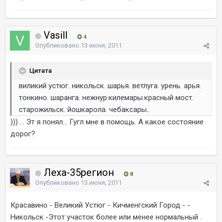
Vasill
4
Опубликовано
13 июня, 2011
Цитата
виликий устюг. никольск. шарья. ветлуга. урень. арья.
тонкино. шаранга. нежнур.килемары.красный мост.
старожильск. йошкарола. чебаксары..
))) ... Эт я понял... Гугл мне в помощь. А какое состояние
дорог?
Леха-35регион
8
Опубликовано
13 июня, 2011
Красавино - Великий Устюг - Кичменгский Город - -
Никольск -Этот участок более или менее нормальный .