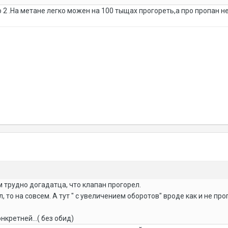
о 2 .На метане легко можен на 100 тыщах прогореть,а про пропан не
 трудно догадатца, что клапан прогорел.
, то на совсем. А тут " с увеличением оборотов" вроде как и не прог
кретней...( без обид)