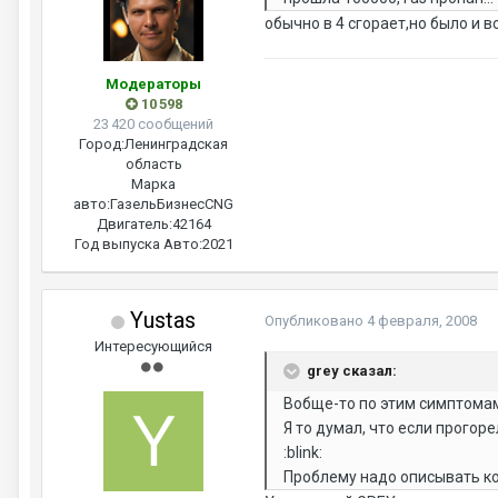
обычно в 4 сгорает,но было и в
Модераторы
10 598
23 420 сообщений
Город:
Ленинградская
область
Марка
авто:
ГазельБизнесCNG
Двигатель:
42164
Год выпуска Авто:
2021
Yustas
Опубликовано
4 февраля, 2008
Интересующийся
grey сказал:
Вобще-то по этим симптомам
Я то думал, что если прогорел
:blink:
Проблему надо описывать кон