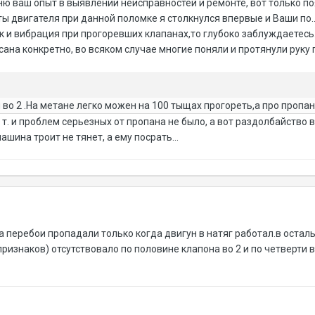
 ваш опыт в выявлении неисправностей и ремонте, вот только поя
 двигателя при данной поломке я столкнулся впервые и Ваши по...к
к и вибрация при прогоревших клапанах,то глубоко заблуждаетесь.
ана конкретно, во всяком случае многие поняли и протянули руку 
и во 2 .На метане легко можен на 100 тыщах прогореть,а про пропан
 т. и проблем серьезных от пропана не было, а вот раздолбайство
ашина троит не тянет, а ему посрать...
а перебои пропадали только когда двигун в натяг работал.в оста
ризнаков) отсутствовало по половине клапона во 2 и по четверти в