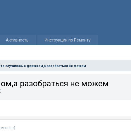
Активность
Инструкции по Ремонту
 то случилось с движком,а разобраться не можем
ком,а разобраться не можем
6
зменено)