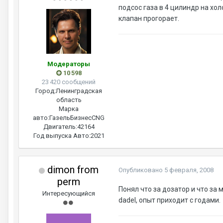
подсос газа в 4 цилиндр на хол
клапан прогорает.
Модераторы
10 598
23 420 сообщений
Город:
Ленинградская
область
Марка
авто:
ГазельБизнесCNG
Двигатель:
42164
Год выпуска Авто:
2021
dimon from
Опубликовано
5 февраля, 2008
perm
Понял что за дозатор и что за
Интересующийся
dadel, опыт приходит с годами.