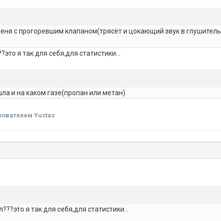
меня с прогоревшим клапаном(трясёт и цокающий звук в глушитель
?это я так для себя,для статистики...
а и на каком газе(пропан или метан)
ователем Yustas
л???это я так для себя,для статистики...