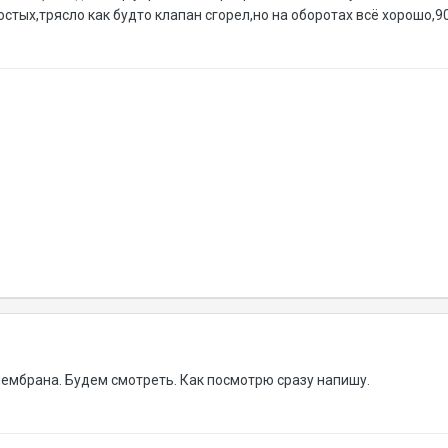
остых,трясло как будто клапан сгорел,но на оборотах всё хорошо,90
 мембрана. Будем смотреть. Как посмотрю сразу напишу.