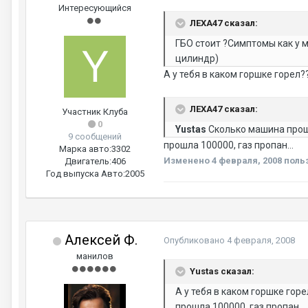
Интересующийся
ЛЕХА47 сказал:
ГБО стоит ?Симптомы как у 
цилиндр)
А у тебя в каком горшке горел??
ЛЕХА47 сказал:
Участник Клуба
0
Yustas
Сколько машина прошл
9 сообщений
прошла 100000, газ пропан...
Марка авто:
3302
Изменено
4 февраля, 2008
польз
Двигатель:
406
Год выпуска Авто:
2005
Алексей Ф.
Опубликовано
4 февраля, 2008
манилов
Yustas сказал:
А у тебя в каком горшке горе
прошла 100000, газ пропан...