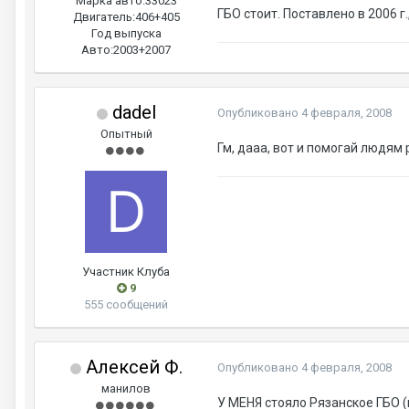
Марка авто:
33023
ГБО стоит. Поставлено в 2006 г
Двигатель:
406+405
Год выпуска
Авто:
2003+2007
dadel
Опубликовано
4 февраля, 2008
Опытный
Гм, дааа, вот и помогай людям 
Участник Клуба
9
555 сообщений
Алексей Ф.
Опубликовано
4 февраля, 2008
манилов
У МЕНЯ стояло Рязанское ГБО (