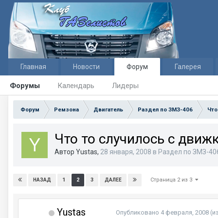
Главная
Новости
Форум
Галерея
Форумы
Календарь
Лидеры
Форум
Ремзона
Двигатель
Раздел по ЗМЗ-406
Что
Что то случилось с движ
Автор Yustas,
28 января, 2008
в
Раздел по ЗМЗ-40
Страница 2 из 3
1
2
3
НАЗАД
ДАЛЕЕ
Yustas
Опубликовано
4 февраля, 2008
(и