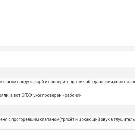
 шагом продуть карб и проверить датчик абс.давления,сняв с за
яли, а вот ЭПХХ уже проверен - рабочий.
меня с прогоревшим клапаном(трясёт и цокающий звук в глушитель