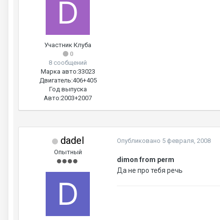
Участник Клуба
0
8 сообщений
Марка авто:
33023
Двигатель:
406+405
Год выпуска
Авто:
2003+2007
dadel
Опубликовано
5 февраля, 2008
Опытный
dimon from perm
Да не про тебя речь