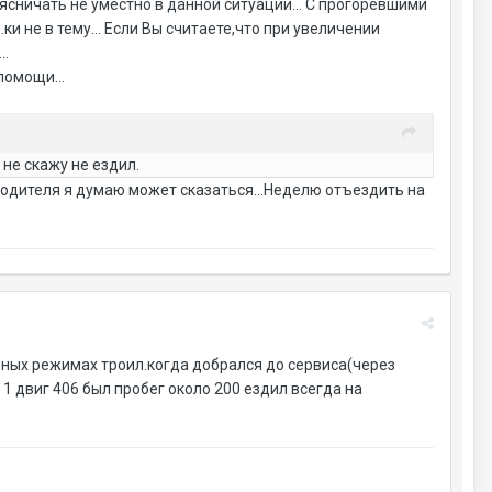
сничать не уместно в данной ситуации... С прогоревшими
и не в тему... Если Вы считаете,что при увеличении
..
помощи...
 не скажу не ездил.
 водителя я думаю может сказаться...Неделю отъездить на
льных режимах троил.когда добрался до сервиса(через
 1 двиг 406 был пробег около 200 ездил всегда на