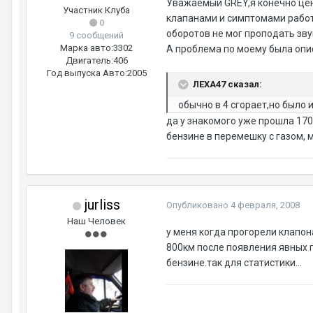
Уважаемый GREY,я конечно ценю
Участник Клуба
клапанами и симптомами работы
0
оборотов не мог проподать зву
9 сообщений
Марка авто:
3302
А проблема по моему была опис
Двигатель:
406
Год выпуска Авто:
2005
ЛЕХА47 сказал:
обычно в 4 сгорает,но было 
да у знакомого уже прошла 170
бензине в перемешку с газом, м
jurliss
Опубликовано
4 февраля, 2008
Наш Человек
у меня когда прогорели клапон
800км после появления явных п
бензине.так для статистики...