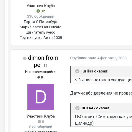
Участник Клуба
32
330 сообщений
Город:
С.Петербург
Марка авто:
Fiat Ducato
Двигатель:
iveco
Год выпуска Авто:
2008
dimon from
Опубликовано
4 февраля, 2008
perm
jurliss сказал:
Интересующийся
я бы посоветовал следующим
Датчик абс.давления не провер
ЛЕХА47 сказал:
Участник Клуба
ГБО стоит ?Симптомы как у 
0
цилиндр)
8 сообщений