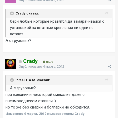
Crady сказал:
бери любые которые нравятся,да замарачивайся с
установкой.на штатные крепления ни одни не
встают.
А с грузовых?
Crady
8 677
Опубликовано
4 марта, 2012
Р.У.С.Т.А.М. сказал:
А с грузовых?
при желании и некоторой смекалке даже с
пневмоподвесом ставили ;)
но то же без сварки и болгарки не обходится.
Изменено
4 марта, 2012
пользователем Crady