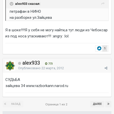
alex933 сказал:
петрафан в НИНО
на разборке ул.Зайцева
Я в шоке!!!!Я у себя не могу найти,а тут люди из Чебоксар
из под носа утаскивают!!! :angry: :lol:
1
alex933
773
Опубликовано
22 марта, 2012
СУДЬБА
зайцева 34 www.razborkann.narod.ru
НАЗАД
ДАЛЕЕ
Страница 1 из 2