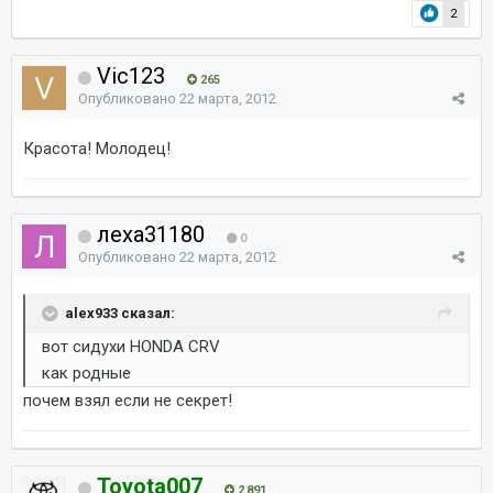
2
Vic123
265
Опубликовано
22 марта, 2012
Красота! Молодец!
леха31180
0
Опубликовано
22 марта, 2012
alex933 сказал:
вот сидухи HONDA CRV
как родные
почем взял если не секрет!
Toyota007
2 891