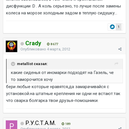
дисфункции :D . А коль серьезно, то лучше после замены
колеса на морозе холодным задом в теплую сидушку...
1
Crady
8 677
Опубликовано
4 марта, 2012
metallist сказал:
какие сиденья от иномарки подходят на Газель, че
то заморочится хочу
бери любые которые нравятся,да замарачивайся с
установкой.на штатные крепления ни одни не встают.так
что сварка болгарка твои друзья-помошники.
Р.У.С.Т.А.М.
189
Опубликовано
4 марта, 2012