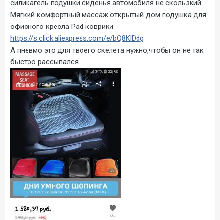
силикагель подушки сиденья автомобиля не скользкий
Мягкий комфортный массаж открытый дом подушка для
офисного кресла Pad коврики
https://s.click.aliexpress.com/e/bQ8KlDdg
А пневмо это для твоего скелета нужно,чтобы он не так
быстро рассыпался.