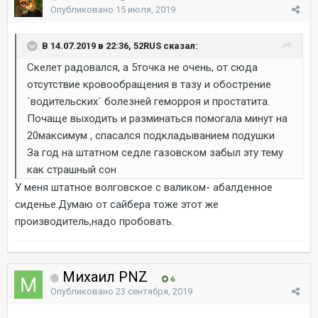
Опубликовано
15 июля, 2019
В 14.07.2019 в 22:36, 52RUS сказал:
Скелет радовался, а 5точка не очень, от сюда
отсутствие кровообращения в тазу и обострение
´водительских´ болезней геморроя и простатита.
Почаще выходить и разминаться помогала минут на
20максимум , спасался подкладыванием подушки
За год на штатном седле газовском забыл эту тему
как страшный сон
У меня штатное волговское с валиком- абалденное
сиденье.Думаю от сайбера тоже этот же
производитель,надо пробовать.
Михаил PNZ
6
Опубликовано
23 сентября, 2019