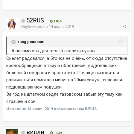
52RUS
1 856
Опубликовано
14 июля, 2019
rusgg сказал:
А пневмо это для твоего скелета нужно
Скелет радовался, а 5точка не очень, от сюда отсутствие
кровообращения в тазу и обострение ´водительских´
болезней геморроя и простатита. Почаще выходить и
разминаться помогала минут на 20максимум , спасался
подкладыванием подушки
За год на штатном седле газовском забыл эту тему как
страшный сон
Изменено
14 июля, 2019
пользователем 52RUS
вилли
1 039