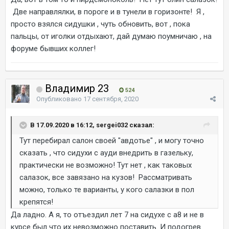
Две направлялки, в пороге и в тунели в горизонте! Я ,
просто взялся сидушки , чуть обновить, вот , пока
пальцы, от иголки отдыхают, дай думаю поумничаю , на
форуме бывших коллег!
Владимир 23
524
Опубликовано
17 сентября, 2020
В 17.09.2020 в 16:12, sergei032 сказал:
Тут перебирал салон своей "авдотье" , и могу точно
сказать , что сидухи с ауди внедрить в газельку,
практически не возможно! Тут нет , как таковых
салазок, все завязано на кузов! Рассматривать
можно, только те варианты, у кого салазки в пол
крепятся!
Да ладно. А я, то отъездил лет 7 на сидухе с а8 и не в
курсе был что их невозможно поставить. И подогрев