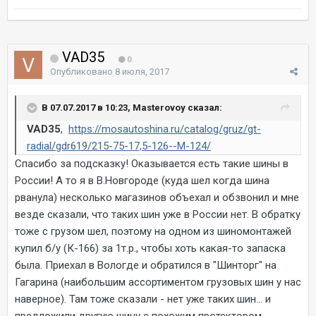
VAD35
0
Опубликовано
8 июля, 2017
В 07.07.2017 в 10:23, Masterovoy сказал:
VAD35
,
https://mosautoshina.ru/catalog/gruz/gt-
radial/gdr619/215-75-17,5-126--M-124/
Спасибо за подсказку! Оказывается есть такие шины в
России! А то я в В.Новгороде (куда шел когда шина
рванула) несколько магазинов объехал и обзвонил и мне
везде сказали, что таких шин уже в России нет. В обратку
тоже с грузом шел, поэтому на одном из шиномонтажей
купил б/у (К-166) за 1т.р., чтобы хоть какая-то запаска
была. Приехал в Вологде и обратился в "Шинторг" на
Гагарина (наибольшим ассортиментом грузовых шин у нас
наверное). Там тоже сказали - нет уже таких шин... и
предложили другую шину с похожим протектором.