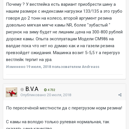
Почему ? У вестлейка есть вариант приобрести шину а
нашем размере с индексами нагрузки 133/135 а это грубо
говоря до 2 тонн на колесо, второй аргумент резина
довольно мягкая мягче камы NR, более "зубастый "
рисунок на зиму будет не лишним ,цена на 300-800 рублей
дороже камы. Опыта эксплуатации Модели CM986 на
валдае пока что нет но думаю как и на газели резина
превзойдет ожидания. Машинка возит 5-5,5 т а перегруз
вестлейк терпит на ура.
Изменено
19 июля, 2018
пользователем Andreass
B.V.A
4 732
Опубликовано
20 июля, 2018
По пересечёной местности да с перегрузом норм резина!
С камы на володю только рулевая нормальная, так
сказать цена качество.