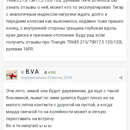
TR685 215/75R17,5 135/133L рулевая 16PR хотелось бы
узнать отзывы о ней, может кто то эксплуатировал. Тигар
с аналогичным индексом нагрузки ждать долго а
передним колесам как выяснилось недавно тоже пришел
конец, с внутренней стороны трещина глубокая вдоль
края диска и признаки отслоения. Буду рад если
получить отзывы про Triangle TR685 215/75R17,5 135/133L
рулевая 16PR.
B.V.A
4 732
Опубликовано
29 июля, 2018
Этж лето, зимой она будет деревянная, да ещё с такой
боковиной, лыжи! по зиме рулится будет плохо из за
малого пятна контакта с дорогой на пустой, а когда
морда свечкой то на колейности может в лёгкую
переставить на встречу.
Во я тя напугал) ы ы ы.