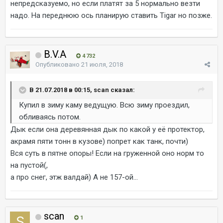
непредсказуемо, но если платят за 5 нормально везти
надо. На переднюю ось планирую ставить Tigar но позже.
B.V.A
4 732
Опубликовано
21 июля, 2018
В 21.07.2018 в 00:15, scan сказал:
Купил в зиму каму ведущую. Всю зиму проездил,
обливаясь потом.
Дык если она деревянная дык по какой у её протектор,
акрамя пяти тонн в кузове) попрет как танк, почти)
Вся суть в пятне опоры! Если на груженной оно норм то
на пустой(,
а про снег, этж валдай) А не 157-ой...
scan
1