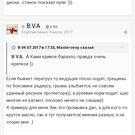
диски , станок показал нули .)))
B.V.A
4 732
Опубликовано
9 июля, 2017
В 09.07.2017 в 17:33, Masterovoy сказал:
B.V.A
, А Кама кривое барахло, правда очень
крепкое ))
Если бывает перегруз то ведущие плохо ходят, трещины
по боковине радиусу, грыжи, улыбается, не совсем
удачный рисунок протектора)), а рулевая норм ходит, щас
многие её катают, плохово ничего не слышал)
К примеру для меня Зик это промывка двс, а для кого-то
крутое масло, так и тут получается( мнения разные, я не
спорю мне...)