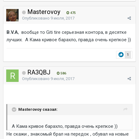
Masterovoy
475
Опубликовано
9 июля, 2017
B.V.A
, вообще то Giti tire серьезная контора, в десятке
лучших. А Кама кривое барахло, правда очень крепкое ))
1
RA3QBJ
586
Опубликовано
9 июля, 2017
Masterovoy сказал:
А Кама кривое барахло, правда очень крепкое ))
Не скажи , знакомый брал на передок , обувал на новые