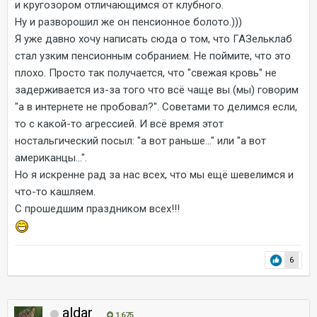
и кругозором отличающимся от клубного.
Ну и разворошил же он пенсионное болото.)))
Я уже давно хочу написать сюда о том, что ГАЗельклаб
стал узким пенсионным собранием. Не поймите, что это
плохо. Просто так получается, что "свежая кровь" не
задерживается из-за того что всё чаще вы (мы) говорим
"а в интернете не пробовал?". Советами то делимся если,
то с какой-то агрессией. И всё время этот
ностальгический посыл: "а вот раньше..." или "а вот
американцы...".
Но я искренне рад за нас всех, что мы ещё шевелимся и
что-то кашляем.
С прошедшим праздником всех!!!
6
aldar
1 675