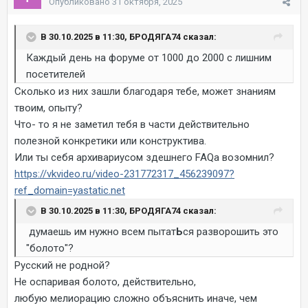
Опубликовано
31 октября, 2025
В 30.10.2025 в 11:30, БРОДЯГА74 сказал:
Каждый день на форуме от 1000 до 2000 с лишним
посетителей
Сколько из них зашли благодаря тебе, может знаниям
твоим, опыту?
Что- то я не заметил тебя в части действительно
полезной конкретики или конструктива.
Или ты себя архивариусом здешнего FAQa возомнил?
https://vkvideo.ru/video-231772317_456239097?
ref_domain=yastatic.net
В 30.10.2025 в 11:30, БРОДЯГА74 сказал:
думаешь им нужно всем пытат
Ь
ся разворошить это
"болото"?
Русский не родной?
Не оспаривая болото, действительно,
любую мелиорацию сложно объяснить иначе, чем