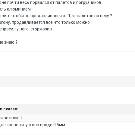
оне почти весь порвался от палетов и погрузчиков..
аль алюминием !
елят, чтобы не продавливался от 1,5т палетов по весу ?
ргону, продавливается всё что только можно !
спросил у него, стормозил !
не знаю ?
an сказал:
я не знаю ?
,не кровельную она вроде 0.5мм