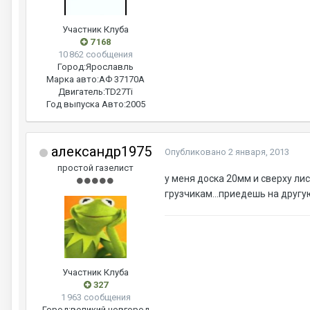
Участник Клуба
7 168
10 862 сообщения
Город:
Ярославль
Марка авто:
АФ 37170А
Двигатель:
ТD27Ti
Год выпуска Авто:
2005
александр1975
Опубликовано
2 января, 2013
простой газелист
у меня доска 20мм и сверху ли
грузчикам...приедешь на другую
Участник Клуба
327
1 963 сообщения
Город:
великий новгород