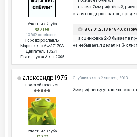
посидел почитал,
ставят 2мм рифлёный, рисунок
ставят,но дороговат он, вроде
Участник Клуба
В 02.01.2013 в 18:40, cerok
7 168
10 862 сообщения
а оцинковка 2х3 бывает в п
Город:
Ярославль
не небывает,я делал из 3-х лис
Марка авто:
АФ 37170А
Двигатель:
ТD27Ti
Год выпуска Авто:
2005
александр1975
Опубликовано
2 января, 2013
простой газелист
2мм рифленку устанешь молотк
Участник Клуба
327