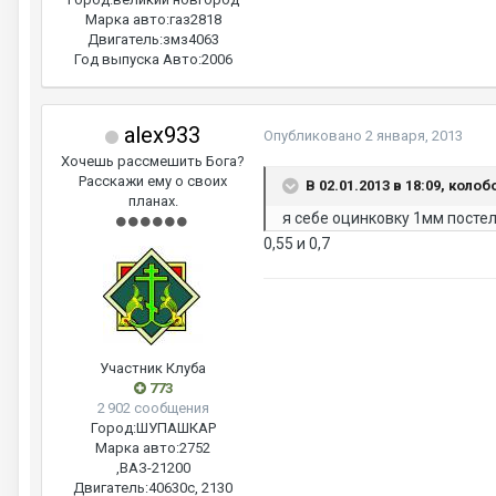
Марка авто:
газ2818
Двигатель:
змз4063
Год выпуска Авто:
2006
alex933
Опубликовано
2 января, 2013
Хочешь рассмешить Бога?
Расскажи ему о своих
В 02.01.2013 в 18:09, колоб
планах.
я себе оцинковку 1мм посте
0,55 и 0,7
Участник Клуба
773
2 902 сообщения
Город:
ШУПАШКАР
Марка авто:
2752
,ВАЗ-21200
Двигатель:
40630с, 2130