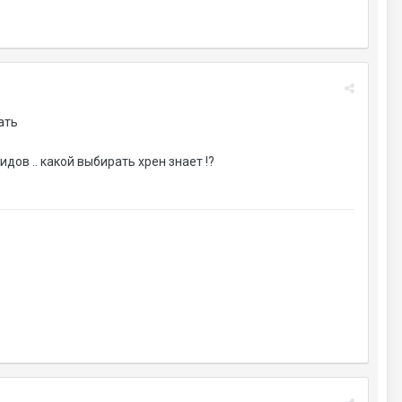
ать
дов .. какой выбирать хрен знает !?