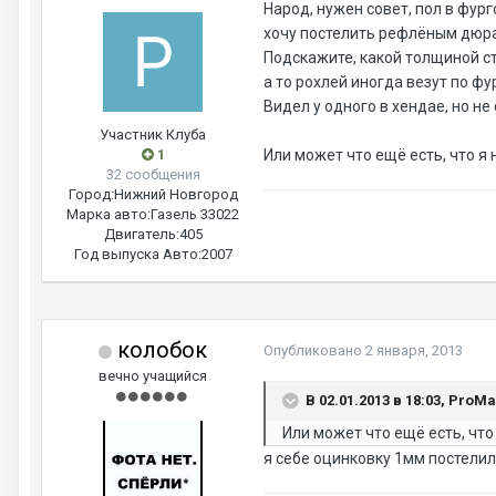
Народ, нужен совет, пол в фург
хочу постелить рефлёным дюр
Подскажите, какой толщиной ст
а то рохлей иногда везут по фу
Видел у одного в хендае, но не 
Участник Клуба
1
Или может что ещё есть, что я 
32 сообщения
Город:
Нижний Новгород
Марка авто:
Газель 33022
Двигатель:
405
Год выпуска Авто:
2007
колобок
Опубликовано
2 января, 2013
вечно учащийся
В 02.01.2013 в 18:03, ProM
Или может что ещё есть, что 
я себе оцинковку 1мм постелил