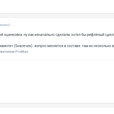
менено)
ней оцинковка. ну как изначально сделали, хотел бы рифлёный сдел
винтет (5насечек).. вопрос меняется в составе. там их несколько ви
ователем ProMan