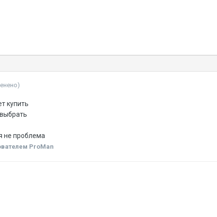
менено)
ет купить
 выбрать
ня не проблема
ователем ProMan