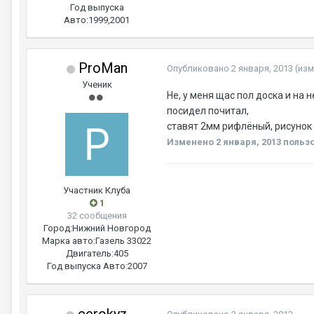
Год выпуска
Авто:
1999,2001
ProMan
Опубликовано
2 января, 2013
(из
Ученик
Не, у меня щас пол доска и на 
посидел почитал,
ставят 2мм рифлёный, рисунок к
Изменено
2 января, 2013
польз
Участник Клуба
1
32 сообщения
Город:
Нижний Новгород
Марка авто:
Газель 33022
Двигатель:
405
Год выпуска Авто:
2007