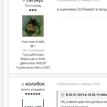
cerokyz
Опубликовано
2 января, 2013
Постоялец
а оцинковка 2х3 бывает в прод
Участник Клуба
1
181 сообщение
Город:
Москва
Марка авто:
3302
Двигатель:
40522Р
Год выпуска Авто:
2007
колобок
Опубликовано
2 января, 2013
вечно учащийся
В 02.01.2013 в 18:35, ProM
Не, у меня щас пол доска и 