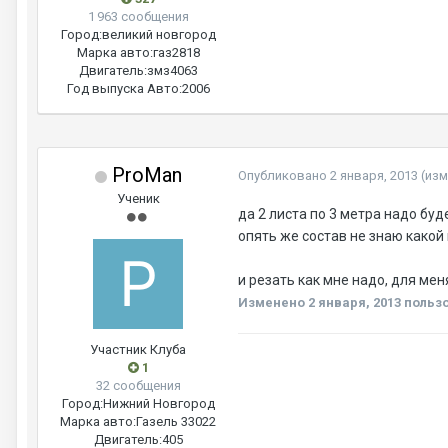
1 963 сообщения
Город:
великий новгород
Марка авто:
газ2818
Двигатель:
змз4063
Год выпуска Авто:
2006
ProMan
Опубликовано
2 января, 2013
(из
Ученик
да 2 листа по 3 метра надо буд
опять же состав не знаю какой
и резать как мне надо, для ме
Изменено
2 января, 2013
польз
Участник Клуба
1
32 сообщения
Город:
Нижний Новгород
Марка авто:
Газель 33022
Двигатель:
405