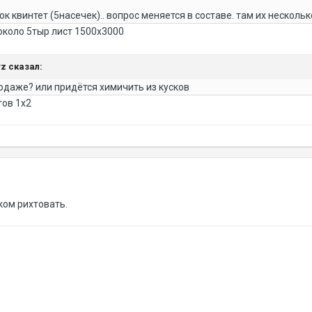
 квинтет (5насечек).. вопрос меняется в составе. там их несколько
 около 5тыр лист 1500х3000
yz сказал:
родаже? или придётся химичить из кусков
тов 1х2
ом рихтовать.