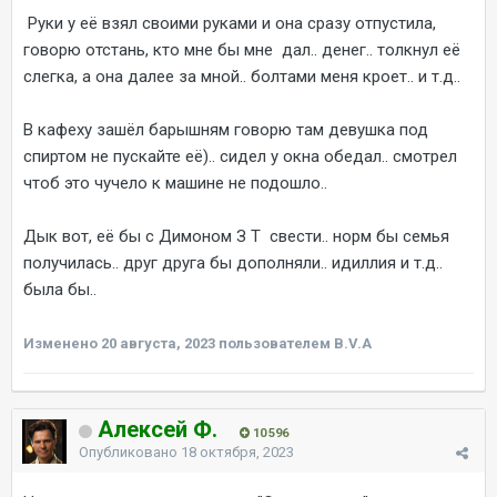
Руки у её взял своими руками и она сразу отпустила,
говорю отстань, кто мне бы мне дал.. денег.. толкнул её
слегка, а она далее за мной.. болтами меня кроет.. и т.д..
В кафеху зашёл барышням говорю там девушка под
спиртом не пускайте её).. сидел у окна обедал.. смотрел
чтоб это чучело к машине не подошло..
Дык вот, её бы с Димоном З Т свести.. норм бы семья
получилась.. друг друга бы дополняли.. идиллия и т.д..
была бы..
Изменено
20 августа, 2023
пользователем B.V.A
Алексей Ф.
10 596
Опубликовано
18 октября, 2023