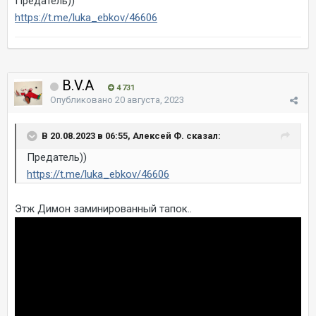
Предатель))
https://t.me/luka_ebkov/46606
B.V.A
4 731
Опубликовано
20 августа, 2023
В 20.08.2023 в 06:55, Алексей Ф. сказал:
Предатель))
https://t.me/luka_ebkov/46606
Этж Димон заминированный тапок..