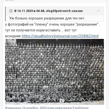
В 14.11.2023 в 04:48, oleg33petrovich сказал:
Уж больно хорошее разрешение для тех лет..
у фотографий на "пленку" очень хорошее "разрешение" .
тут не получается норм вставить ... вот тут
исходник
https://visualhistory.livejournal.com/254562.html
Изменено
14 ноября, 2023
пользователем PanDiman