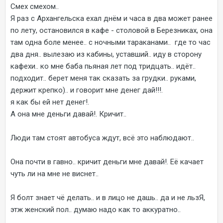
Смех смехом..
Я раз с Архангельска ехал днём и часа в два может ранее
по лету, остановился в кафе - столовой в Березниках, она
там одна боле менее.. с ночными тараканами.. где то час
два дня.. вылезаю из кабины, уставший.. иду в сторону
кафехи.. ко мне баба пьяная лет под тридцать.. идёт..
подходит.. берет меня так сказать за грудки.. руками,
держит крепко).. и говорит мне денег дай!!!.
я как бы ей нет денег!.
А она мне деньги давай!. Кричит..
Люди там стоят автобуса ждут, всё это наблюдают..
Она почти в гавно.. кричит деньги мне давай!. Её качает
чуть ли на мне не виснет..
Я болт знает чё делать.. и в лицо не дашь.. да и не льзЯ,
этж женский пол.. думаю надо как то аккуратно..