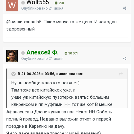
Wolf555
290
Опубликовано
21 июня
@вилли
хавал h5. Плюс минус та же цена. И чемодан
здоровенный
Алексей Ф.
10 601
Опубликовано
21 июня
В 21.06.2026 в 03:56, вилли сказал:
Ну нн вообще мало кто потянет)
Там тоже все китайскок уже, л
учше уж китайскую пузотеркк взятьс большим
клиренсом и пп муфтами. НН тот же кот В мешке
Афанасьев в Дзене купил за нал Некст НН Соболь
полный привод. Недавно выложил отчет о первой
поездке в Карелию на дачу.
Я его даже видел на трассе у моей деревни))