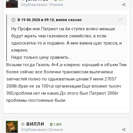
Опубликовано
19 июня
В 19.06.2026 в 09:10, вилли сказал:
Ну Профи или Патриот на 6и ступке всяко меньше
будут жрать чем газелиное семейство, а если
односкатка-то и подавно. А мне важна щас трасса, и
клиренс
Надо только цену сравнить...
Возьми тогда Газель 4×4 ,и клиренс хороший и объем.Тем
более сейчас все болячки трансмиссии вылечили,и
запчастей полно по одыкватным ценам.У меня 27057
2008г,брал ее за 100т,в организации.Еще вложил тысяч
300,проблем нет ни каких.До этого был Патриот 2006г
проблемы постоянные были .
вилли
1 039
Опубликовано
20 июня