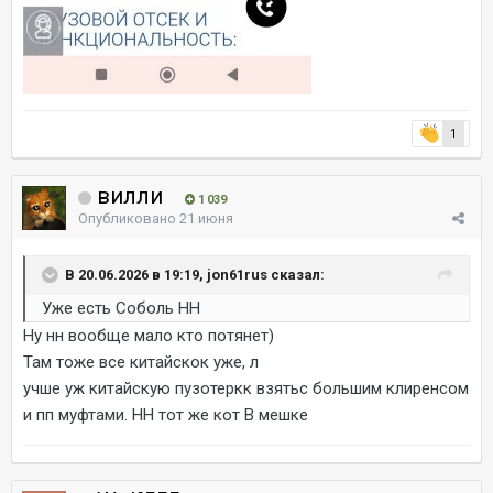
1
вилли
1 039
Опубликовано
21 июня
В 20.06.2026 в 19:19, jon61rus сказал:
Уже есть Соболь НН
Ну нн вообще мало кто потянет)
Там тоже все китайскок уже, л
учше уж китайскую пузотеркк взятьс большим клиренсом
и пп муфтами. НН тот же кот В мешке