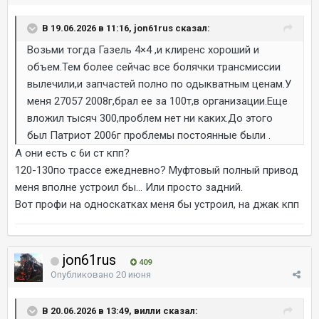
В 19.06.2026 в 11:16, jon61rus сказал:
Возьми тогда Газель 4×4 ,и клиренс хороший и
объем.Тем более сейчас все болячки трансмиссии
вылечили,и запчастей полно по одыкватным ценам.У
меня 27057 2008г,брал ее за 100т,в организации.Еще
вложил тысяч 300,проблем нет ни каких.До этого
был Патриот 2006г проблемы постоянные были .
А они есть с 6и ст кпп?
120-130по трассе ежедневно? Муфтовый полный привод
меня вполне устроил бы... Или просто задний.
Вот профи на односкатках меня бы устроил, на джак кпп
jon61rus
409
Опубликовано
20 июня
В 20.06.2026 в 13:49, вилли сказал: