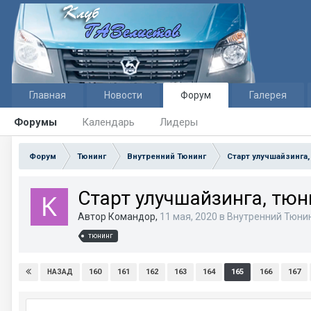
Главная
Новости
Форум
Галерея
Форумы
Календарь
Лидеры
Форум
Тюнинг
Внутренний Тюнинг
Старт улучшайзинга,
Старт улучшайзинга, тюн
Автор Командор,
11 мая, 2020
в
Внутренний Тюни
тюнинг
160
161
162
163
164
165
166
167
НАЗАД