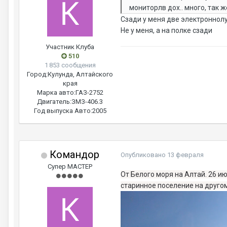
мониторлв дох.. много, так ж
Сзади у меня две электроннол
Не у меня, а на полке сзади
Участник Клуба
510
1 853 сообщения
Город:
Кулунда, Алтайского
края
Марка авто:
ГАЗ-2752
Двигатель:
ЗМЗ-406.3
Год выпуска Авто:
2005
Командор
Опубликовано
13 февраля
Супер МАСТЕР
От Белого моря на Алтай. 26 и
старинное поселение на друго