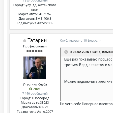
1 853 сообщения
Город:
Кулунда, Алтайского
края
Марка авто:
ГАЗ-2752
Двигатель:
ЗМЗ-406.3
Год выпуска Авто:
2005
Татарин
Опубликовано
10 февраля
Профессионал
В 08.02.2026 в 04:16, Кома
Ещё раз показываю процесс 
третьем Ворд с текстом и м
Можно подключать жесткие д
Участник Клуба
7 825
7 446 сообщений
Город:
В.Новгород
Марка авто:
33023
Ни чего себе.Наверное электр
Двигатель:
405.22
Год выпуска Авто:
2007