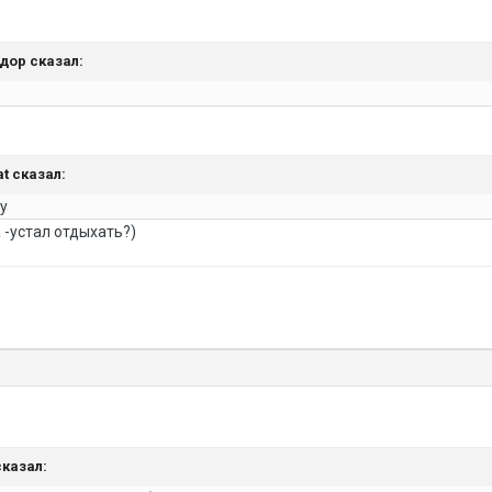
ндор сказал:
at сказал:
у
 -устал отдыхать?)
сказал: