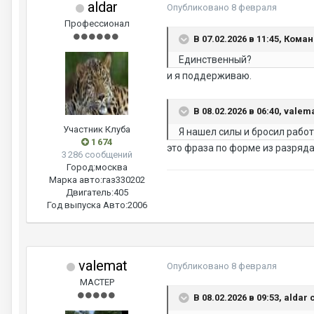
aldar
Опубликовано
8 февраля
Профессионал
В 07.02.2026 в 11:45, Кома
Единственный?
и я поддерживаю.
В 08.02.2026 в 06:40, valem
Участник Клуба
Я нашел силы и бросил работ
1 674
это фраза по форме из разряда
3 286 сообщений
Город:
москва
Марка авто:
газ330202
Двигатель:
405
Год выпуска Авто:
2006
valemat
Опубликовано
8 февраля
МАСТЕР
В 08.02.2026 в 09:53, aldar 