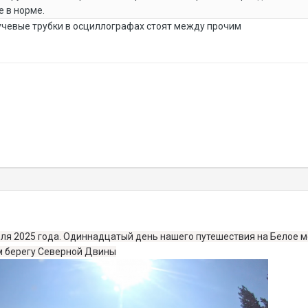
е в норме.
учевые трубки в осциллографах стоят между прочим
юля 2025 года. Одиннадцатый день нашего путешествия на Белое м
м берегу Северной Двины