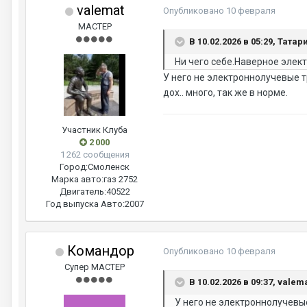
valemat
Опубликовано
10 февраля
МАСТЕР
В 10.02.2026 в 05:29, Татар
Ни чего себе.Наверное элек
У него не электроннолучевые т
дох.. много, так же в норме.
Участник Клуба
2 000
1 262 сообщения
Город:
Смоленск
Марка авто:
газ 2752
Двигатель:
40522
Год выпуска Авто:
2007
Командор
Опубликовано
10 февраля
Супер МАСТЕР
В 10.02.2026 в 09:37, valem
У него не электроннолучевые