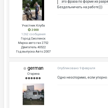
это фраза по форме из разря
Бездельничать на работе)))
Участник Клуба
2 000
1 262 сообщения
Город:
Смоленск
Марка авто:
газ 2752
Двигатель:
40522
Год выпуска Авто:
2007
german
Опубликовано
9 февраля
Старина
Одно неоспоримо, если упорно 