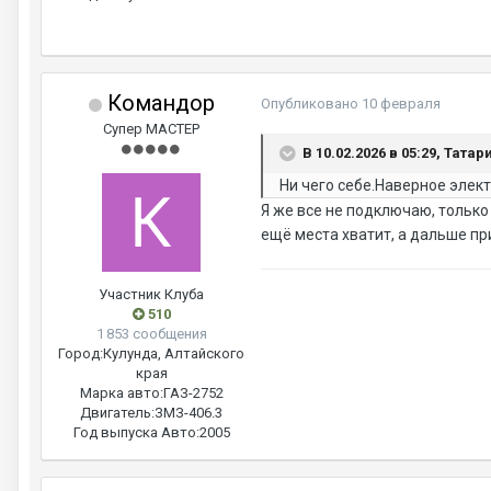
Командор
Опубликовано
10 февраля
Супер МАСТЕР
В 10.02.2026 в 05:29, Татар
Ни чего себе.Наверное элек
Я же все не подключаю, только
ещё места хватит, а дальше пр
Участник Клуба
510
1 853 сообщения
Город:
Кулунда, Алтайского
края
Марка авто:
ГАЗ-2752
Двигатель:
ЗМЗ-406.3
Год выпуска Авто:
2005