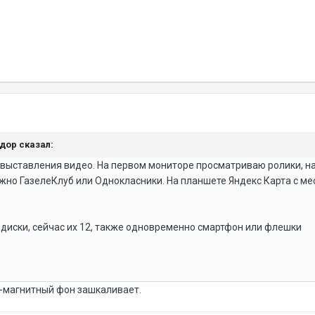
ндор сказал:
выставления видео. На первом мониторе просматриваю ролики, на
ожно ГазелеКлуб или Однокласники. На планшете Яндекс Карта с ме
иски, сейчас их 12, также одновременно смартфон или флешки
о-магнитный фон зашкаливает.