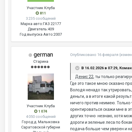
Участник Клуба
811
3 235 сообщений
Марка авто:
ГАЗ 22177
Двигатель:
409
Год выпуска Авто:
2007
german
Опубликовано
16 февраля
(измен
Старина
В 16.02.2026 в 07:29, Кома
Денис 22
, ты только реагир
Где это такое мною сказано пр
Володя ненадо так утрировать,
деньги, а в итоге какой резуль
ничего против неимею. Только ч
Участник Клуба
орентироваться скажи мне в эт
1 074
других точно незнаю, хотя може
4 050 сообщений
Город:
д. Малыковка
дороги и зеленые леса по бокам
Саратовской губерни
подача больше чем уверен и н