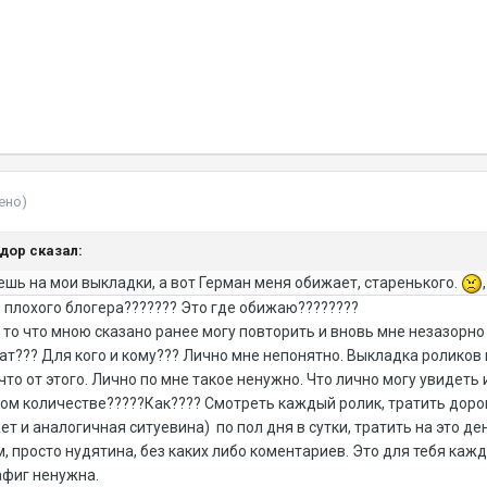
ено)
ндор сказал:
уешь на мои выкладки, а вот Герман меня обижает, старенького.
о плохого блогера??????? Это где обижаю????????
 то что мною сказано ранее могу повторить и вновь мне незазорно
тат??? Для кого и кому??? Лично мне непонятно. Выкладка роликов н
то от этого. Лично по мне такое ненужно. Что лично могу увидеть 
ом количестве?????Как???? Смотреть каждый ролик, тратить дорого
т и аналогичная ситуевина) по пол дня в сутки, тратить на это де
, просто нудятина, без каких либо коментариев. Это для тебя кажд
афиг ненужна.