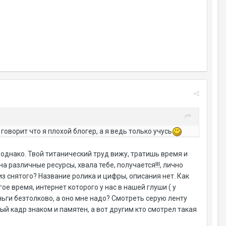
, говорит что я плохой блогер, а я ведь только учусь
 однако. Твой титанический труд вижу, тратишь время и
а различные ресурсы, хвала тебе, получается!!!, лично
из снятого? Название ролика и цифры, описания нет. Как
е время, интернет которого у нас в нашей глуши ( у
ньги безтолково, а оно мне надо? Смотреть серую ленту
ый кадр знаком и памятен, а вот другим кто смотрел такая