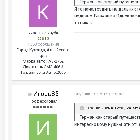
Герман как старый путешестве
Я то начал ездить на дальняк 
недавно. Вначале в Однокласни
то никак.
Участник Клуба
510
1 853 сообщения
Город:
Кулунда, Алтайского
края
Марка авто:
ГАЗ-2752
Двигатель:
ЗМЗ-406.3
Год выпуска Авто:
2005
Игорь85
Опубликовано
16 февраля
Профессионал
В 16.02.2026 в 12:13, valem
Герман как старый путешестве
Интересно кому нужны, эти отч