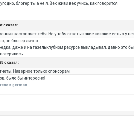
дно, блогер ты а не я. Век живи век учись, как говорится.
at сказал:
нник наставляет тебя. Но у тебя отчёты какие никакие есть а у нег
аю, не блогер лично.
едка, даже и на газельклубном ресурсе выкладывал, давно это бы
 потерялись.
85 сказал:
отчеты. Наверное только спонсорам.
ов, было бы интересно!
телем german