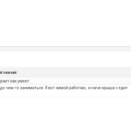
at сказал:
грает как умеет.
адо чем-то заниматься. Я вот зимой работаю, и наче крыша с едит.