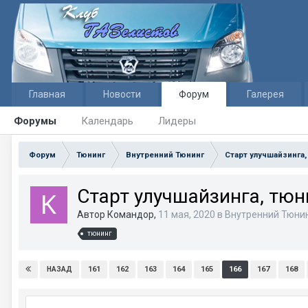
Главная
Новости
Форум
Галерея
Форумы
Календарь
Лидеры
Форум
Тюнинг
Внутренний Тюнинг
Старт улучшайзинга,
Старт улучшайзинга, тюн
Автор Командор,
11 мая, 2020
в
Внутренний Тюни
тюнинг
161
162
163
164
165
166
167
168
НАЗАД