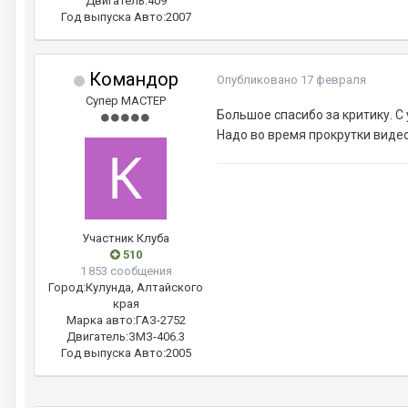
Двигатель:
409
Год выпуска Авто:
2007
Командор
Опубликовано
17 февраля
Супер МАСТЕР
Большое спасибо за критику. С 
Надо во время прокрутки видео
Участник Клуба
510
1 853 сообщения
Город:
Кулунда, Алтайского
края
Марка авто:
ГАЗ-2752
Двигатель:
ЗМЗ-406.3
Год выпуска Авто:
2005