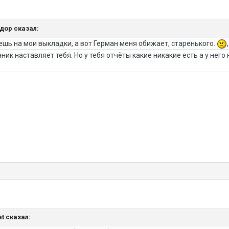
ндор сказал:
уешь на мои выкладки, а вот Герман меня обижает, старенького.
ик наставляет тебя. Но у тебя отчёты какие никакие есть а у него 
at сказал: