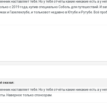
нник наставляет тебя. Но у тебя отчёты какие никакие есть а у нег
только с 2019 года, купив специально Соболь для путешествий. И з
ках и Газелеклубе, и тольковот недавно в Ютубе и Рутубе. Всё про
at сказал:
нник наставляет тебя. Но у тебя отчёты какие никакие есть а у нег
еты. Наверное только спонсорам.