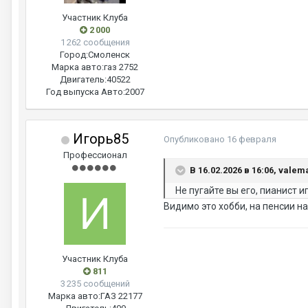
Участник Клуба
2 000
1 262 сообщения
Город:
Смоленск
Марка авто:
газ 2752
Двигатель:
40522
Год выпуска Авто:
2007
Игорь85
Опубликовано
16 февраля
Профессионал
В 16.02.2026 в 16:06, valem
Не пугайте вы его, пианист и
Видимо это хобби, на пенсии н
Участник Клуба
811
3 235 сообщений
Марка авто:
ГАЗ 22177