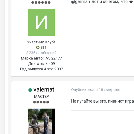
@german
вот и об этом, что ни
Участник Клуба
811
3 235 сообщений
Марка авто:
ГАЗ 22177
Двигатель:
409
Год выпуска Авто:
2007
valemat
Опубликовано
16 февраля
МАСТЕР
Не пугайте вы его, пианист игра