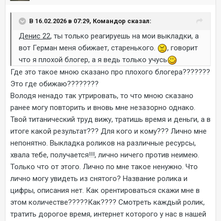
В 16.02.2026 в 07:29, Командор сказал:
Денис 22
, ты только реагируешь на мои выкладки, а
вот Герман меня обижает, старенького.
, говорит
что я плохой блогер, а я ведь только учусь
Где это такое мною сказано про плохого блогера???????
Это где обижаю????????
Володя ненадо так утрировать, то что мною сказано
ранее могу повторить и вновь мне незазорно однако.
Твой титанический труд вижу, тратишь время и деньги, а в
итоге какой результат??? Для кого и кому??? Лично мне
непонятно. Выкладка роликов на различные ресурсы,
хвала тебе, получается!!!, лично ничего против неимею.
Только что от этого. Лично по мне такое ненужно. Что
лично могу увидеть из снятого? Название ролика и
цифры, описания нет. Как орентироваться скажи мне в
этом количестве?????Как???? Смотреть каждый ролик,
тратить дорогое время, интернет которого у нас в нашей