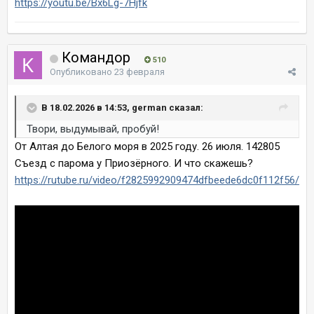
https://youtu.be/Bx6Lg-7Hjfk
Командор
510
Опубликовано
23 февраля
В 18.02.2026 в 14:53, german сказал:
Твори, выдумывай, пробуй!
От Алтая до Белого моря в 2025 году. 26 июля. 142805
Съезд с парома у Приозёрного. И что скажешь?
https://rutube.ru/video/f2825992909474dfbeede6dc0f112f56/