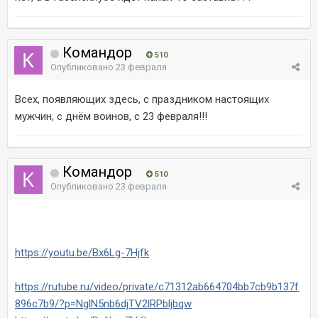
Командор
510
Опубликовано
23 февраля
Всех, появляющих здесь, с праздником настоящих
мужчин, с днём воинов, с 23 февраля!!!
Командор
510
Опубликовано
23 февраля
https://youtu.be/Bx6Lg-7Hjfk
https://rutube.ru/video/private/c71312ab664704bb7cb9b137f
896c7b9/?p=NglN5nb6djTV2lRPbljbqw