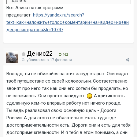
Вот Алиса пяток программ
предлагает
https://yandex.ru/search?
text=как+наложить+голос+коментарии+на+видео+из+ви
деорегистратора&lr=10747
Денис22
462
Опубликовано
17 февраля
Володя, ты не обижайся на этих зануд старых. Они видят
твоё путешествие со своей колокольни. Соответственно
звонят про него так как они его хотели бы проделать, но
не сложилось. Они просто завидуют.
А критиковать
сделанную кем-то впервые работу нет ничего проще.
Ты ведь реализовал свою основную цель - Дороги
России. А для этого не обязательно ехать туда где
достопримечательности есть. Дороги они и есть для тебя
достопримечательности. И я тебя в этом понимаю, а они