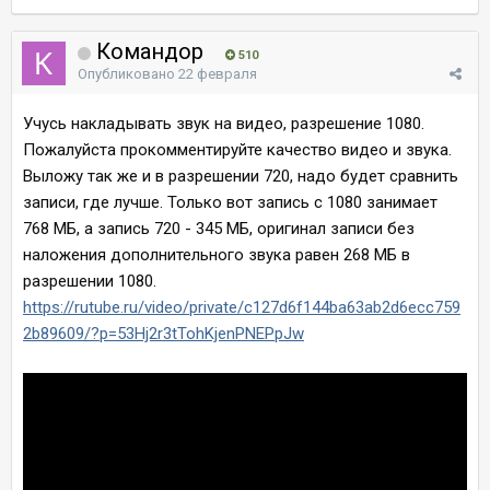
Командор
510
Опубликовано
22 февраля
Учусь накладывать звук на видео, разрешение 1080.
Пожалуйста прокомментируйте качество видео и звука.
Выложу так же и в разрешении 720, надо будет сравнить
записи, где лучше. Только вот запись с 1080 занимает
768 МБ, а запись 720 - 345 МБ, оригинал записи без
наложения дополнительного звука равен 268 МБ в
разрешении 1080.
https://rutube.ru/video/private/c127d6f144ba63ab2d6ecc759
2b89609/?p=53Hj2r3tTohKjenPNEPpJw