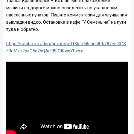
Трасса Красноборск – Котлас. Местонахождение
машины на дороге можно определить по указателям
населённых пунктов. Пишите комментарии для улучшения
выкладки видео. Остановка в кафе "У Семёныча" на пути
туда и обратно.
https://rutube.ru/video/private/cfff8bf768ebec8fb287e5d043
33c61e/?p=Q5q2bQAdF8LQIRwgYPvbxg