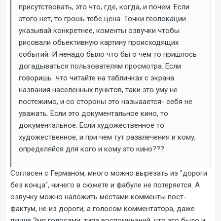
присутствовать, это что, где, когда, и почем. Если
этого нет, то грошь тебе цена. Точки геолокации
указывай конкретнее, коменты озвучки чтобы
рисовали обьективную картину происходящих
событий. И ненадо было что бы о чем то пришлось
догадываться пользователям просмотра. Если
говоришь что читайте на табличках с экрана
названия населенных пунктов, таки это уму не
постежимо, и со стороны это назыаается- себя не
уважать. Если это документальное кино, то
документальное. Если художественное то
художественное, и при чем тут развлечения и кому,
определяйся для кого и кому это кино???
Согласен с Германом, много можно вырезать из "дороги
без конца", ничего в сюжете и фабуле не потеряется. А
озвучку можно наложить местами комменты пост-
фактум, не из дороги, а голосом комментатора, даже
лучше 2мя голосами, типа воспоминаний, что это было и