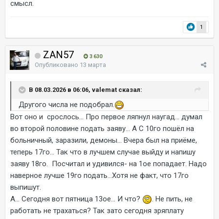
смысл.
1
ZAN57
3 630
Опубликовано
13 марта
В 08.03.2026 в 06:06, valemat сказал:
Другого числа не подобрал.
Вот оно и срослось... Про первое ляпнул наугад... думал
во второй половине подать заяву... А С 10го пошёл на
больничный, заразили, демоны... Вчера был на приёме,
теперь 17го... Так что в лучшем случае выйду и напишу
заяву 18го. Посчитал и удивился- на 1ое попадает. Надо
наверное лучше 19го подать...Хотя не факт, что 17го
выпишут.
А... Сегодня вот пятница 13ое... И что?
. Не пить, не
работать не трахаться? Так зато сегодня зряплату