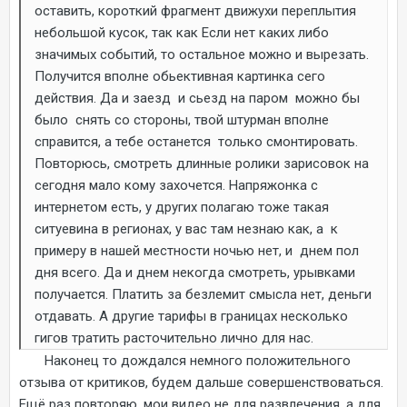
оставить, короткий фрагмент движухи переплытия
небольшой кусок, так как Если нет каких либо
значимых событий, то остальное можно и вырезать.
Получится вполне обьективная картинка сего
действия. Да и заезд и сьезд на паром можно бы
было снять со стороны, твой штурман вполне
справится, а тебе останется только смонтировать.
Повторюсь, смотреть длинные ролики зарисовок на
сегодня мало кому захочется. Напряжонка с
интернетом есть, у других полагаю тоже такая
ситуевина в регионах, у вас там незнаю как, а к
примеру в нашей местности ночью нет, и днем пол
дня всего. Да и днем некогда смотреть, урывками
получается. Платить за безлемит смысла нет, деньги
отдавать. А другие тарифы в границах несколько
гигов тратить расточительно лично для нас.
Наконец то дождался немного положительного
отзыва от критиков, будем дальше совершенствоваться.
Ещё раз повторяю, мои видео не для развлечения, а для