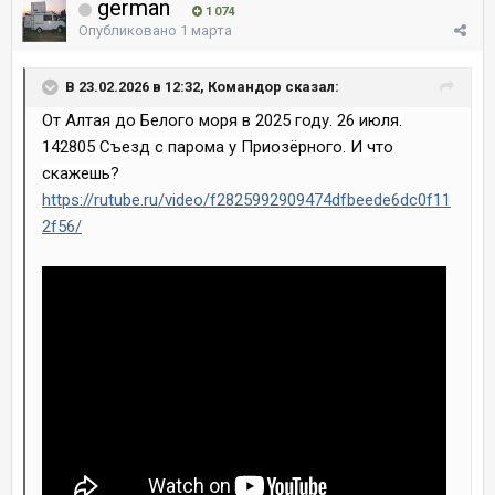
german
1 074
Опубликовано
1 марта
В 23.02.2026 в 12:32, Командор сказал:
От Алтая до Белого моря в 2025 году. 26 июля.
142805 Съезд с парома у Приозёрного. И что
скажешь?
https://rutube.ru/video/f2825992909474dfbeede6dc0f11
2f56/