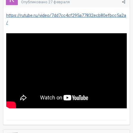
Опубликовано
27 февраля
https://rutube.ru/video/7dd7cc4cf295a77832ecb80efbcc5a2a
/