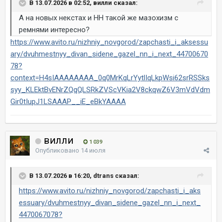
В 13.07.2026 в 02:52, вилли сказал:
А на новых некстах и НН такой же мазохизм с
ремнями интересно?
https://www.avito.ru/nizhniy_novgorod/zapchasti_i_aksessu
ary/dvuhmestnyy_divan_sidene_gazel_nn_i_next_44700670
78?
context=H4sIAAAAAAAA_0q0MrKqLrYytlIqLkpWsi62srRSSks
syy_KLEktBvENrZQqQLSRkZVScVKia2V8ckqwZ6V3mVdVdm
Gir0tIupJ1LSAAAP__iE_eBkYAAAA
вилли
1 039
Опубликовано
14 июля
В 13.07.2026 в 16:20, dtrans сказал:
https://www.avito.ru/nizhniy_novgorod/zapchasti_i_aks
essuary/dvuhmestnyy_divan_sidene_gazel_nn_i_next_
4470067078?