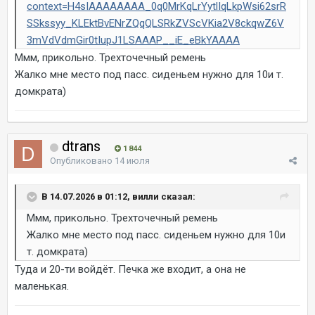
context=H4sIAAAAAAAA_0q0MrKqLrYytlIqLkpWsi62srR
SSkssyy_KLEktBvENrZQqQLSRkZVScVKia2V8ckqwZ6V
3mVdVdmGir0tIupJ1LSAAAP__iE_eBkYAAAA
Ммм, прикольно. Трехточечный ремень
Жалко мне место под пасс. сиденьем нужно для 10и т.
домкрата)
dtrans
1 844
Опубликовано
14 июля
В 14.07.2026 в 01:12, вилли сказал:
Ммм, прикольно. Трехточечный ремень
Жалко мне место под пасс. сиденьем нужно для 10и
т. домкрата)
Туда и 20-ти войдёт. Печка же входит, а она не
маленькая.