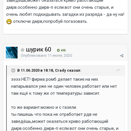
заведёшь,может оказаться криво работающий
дмрв.особенно дмрв-п если.вот они очень старые, и
очень любят подкидывать загадки из разряда - да ну на!
отключи дмрв,попробуй погазовать.
шурик 60
495
Опубликовано
11 июня, 2020
В 11.06.2020 в 18:18, Crady сказал:
ээээ.НЕТ! фирма ромб делает такие.на них
напарывался уже не один человек.работает или нет
там ещё к тому же от температуры зависит.
то же вариант.можно и с газели.
ты пишешь что пока не отработает рдв не
заведёшь,может оказаться криво работающий
дмрв.особенно дмрв-п если.вот они очень старые, и