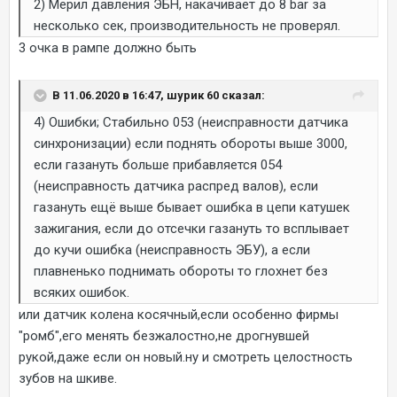
2) Мерил давления ЭБН, накачивает до 8 bar за
несколько сек, производительность не проверял.
3 очка в рампе должно быть
В 11.06.2020 в 16:47, шурик 60 сказал:
4) Ошибки; Стабильно 053 (неисправности датчика
синхронизации) если поднять обороты выше 3000,
если газануть больше прибавляется 054
(неисправность датчика распред валов), если
газануть ещё выше бывает ошибка в цепи катушек
зажигания, если до отсечки газануть то всплывает
до кучи ошибка (неисправность ЭБУ), а если
плавненько поднимать обороты то глохнет без
всяких ошибок.
или датчик колена косячный,если особенно фирмы
"ромб",его менять безжалостно,не дрогнувшей
рукой,даже если он новый.ну и смотреть целостность
зубов на шкиве.