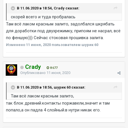
В 11.06.2020 в 18:54, Crady сказал:
скорей всего и туда пробралась
Там всё лаком красным залито, задолбался шкрябать
для доработки под двухрежимку, припоям не насрал, всё
по феншую))) Сейчас стоковая прошивка залита.
Изменено
11 июня, 2020
пользователем шурик 60
Crady
8 677
Опубликовано
11 июня, 2020
В 11.06.2020 в 18:56, шурик 60 сказал:
Там всё лаком красным залито,
так блок древний.контакты поржавели,значит и там
попало,а он падла 4 слойный.в нутри никак его.