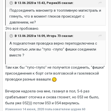
В 13.06.2020 в 15:43, Рюрик35 сказал:
Подсоединить манометр в тоопливную магистраль и
глянуть, что в момент глюков происходит с
давлением, не?
Это всё пробовано.
В 13.06.2020 в 16:09, Игорь 73 сказал:
А подкапотная проводка верно переподключена с
бортсетью ,или вы "тупо -глупо" фишки соединили
вместе ?
Там как бы "тупо-глупо" не получится соединить, "фишки"
присоединения к борт сети волговской и газелевской
проводки разные вааашпе.
Вечером надоела она мне, газанул в пол, 5-6 раз
срабатывает отсечка и снова глохнет, но 053 не было,
была уже 052))) потом 053 и 054 вернулись.
Изменено
14 июня, 2020
пользователем шурик 60