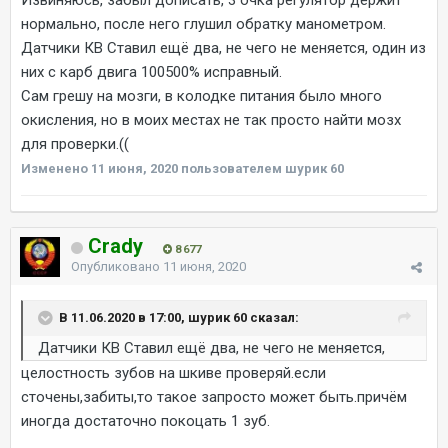
Извиняюсь, забыл дописать, 3 очка регулятор держит
нормально, после него глушил обратку манометром.
Датчики КВ Ставил ещё два, не чего не меняется, один из
них с карб двига 100500% исправный.
Сам грешу на мозги, в колодке питания было много
окисления, но в моих местах не так просто найти мозх
для проверки.((
Изменено
11 июня, 2020
пользователем шурик 60
Crady
8 677
Опубликовано
11 июня, 2020
В 11.06.2020 в 17:00, шурик 60 сказал:
Датчики КВ Ставил ещё два, не чего не меняется,
целостность зубов на шкиве проверяй.если
сточены,забиты,то такое запросто может быть.причём
иногда достаточно покоцать 1 зуб.