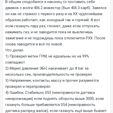
В общем сподобился я наконец то поставить себе
движок с волги 406.2 инжектор (был 406.3 карб). Завелся
он как не странно с первого разу и на ХХ чудеснейшем
образом работает, как холодный так и горячий. А вот
если газануть пару раз, глохнет, даже если отпускать-
нажимать газ, и не заводится пока не выключишь
зажигание и не подождёшь пока отключится РХХ. После
снова заводится и всё по новой.
Что делал.
1) Проверил метки ГРМ, не идеальны но на 99%
совпадают.
2) Мерил давления ЭБН, накачивает до 8 bar за
несколько сек, производительность не проверял.
3) Напряжение, контакты, массу и прочее разумеется
проверял и перепроверял.
4) Ошибки; Стабильно 053 (неисправности датчика
синхронизации) если поднять обороты выше 3000, если
газануть больше прибавляется 054 (неисправность
датчика распред валов), если газануть ещё выше бывает