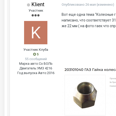
Klient
Опубликовано
26 мая
(изменено)
Участник
Вот еще одна тема "Колесные г
написано, что соответствует 3
же 22 мм ( на фото гаек что сп
Участник Клуба
5
55 сообщений
Марка авто:
Со БОЛЬ
Двигатель:
УМЗ 4216
Год выпуска Авто:
2016