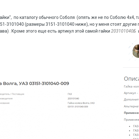
айки", по каталогу обычного Соболя (опять же не по Соболю 4х4, т
151-3101040 (размеры 3151-3101040 ниже), но у меня стоят другие 
рава) . Кроме этого еще есть артикул этой самой гайки
203101040Б
и