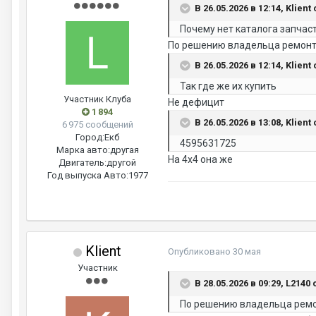
В 26.05.2026 в 12:14, Klient
Почему нет каталога запчас
По решению владельца ремонт
В 26.05.2026 в 12:14, Klient
Так где же их купить
Участник Клуба
Не дефицит
1 894
В 26.05.2026 в 13:08, Klient
6 975 сообщений
Город:
Екб
4595631725
Марка авто:
другая
На 4х4 она же
Двигатель:
другой
Год выпуска Авто:
1977
Klient
Опубликовано
30 мая
Участник
В 28.05.2026 в 09:29, L2140
По решению владельца ремо