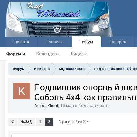
Главная
Новости
Форум
Галерея
Форумы
Календарь
Лидеры
Форум
Ремзона
Ходовая часть
Подшипник опорный шкв
Подшипник опорный шкво
Соболь 4х4 как правильн
Автор Klient,
13 мая
в
Ходовая часть
Страница 2 из 2
1
2
НАЗАД