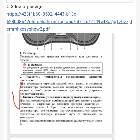
С 34ой страницы
https://423f1b68-8592-4443-b13c-
528b08642c6f.selcdn.net/upload/uf/1fd/2149wt3c2jq1zbzzjit
emmhkxsyqhqw2.pdf