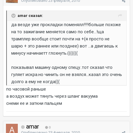
Опубликовано
23 февраля, 2010
amar сказал:
да везде уже прокладки поменялл!!!!больше похоже
на то зажигание меняется само по себе...!ща
трамплер вообще стоит почти на +(я просто не
шарю + это раннее или позднее) вот ...а двигаешь к
минусу начинаетт глохнуть.(((((((
показывал машину одному спецу..тот сказал что
гуляет искра.но чинить он не взялся...казал это очень
долго а ему не когда(((
по часовой раньше
а воздух может тянуть через шланг вакуума
снеми ее и заткни пальцем
amar
0
Опубликовано
23 февраля, 2010