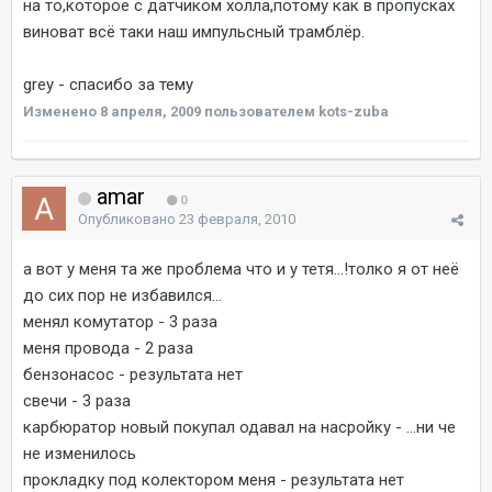
на то,которое с датчиком холла,потому как в пропусках
виноват всё таки наш импульсный трамблёр.
grey - спасибо за тему
Изменено
8 апреля, 2009
пользователем kots-zuba
amar
0
Опубликовано
23 февраля, 2010
а вот у меня та же проблема что и у тетя...!толко я от неё
до сих пор не избавился...
менял комутатор - 3 раза
меня провода - 2 раза
бензонасос - результата нет
свечи - 3 раза
карбюратор новый покупал одавал на насройку - ...ни че
не изменилось
прокладку под колектором меня - результата нет