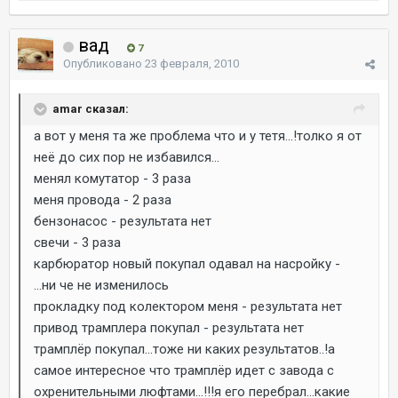
вад
7
Опубликовано
23 февраля, 2010
amar сказал:
а вот у меня та же проблема что и у тетя...!толко я от
неё до сих пор не избавился...
менял комутатор - 3 раза
меня провода - 2 раза
бензонасос - результата нет
свечи - 3 раза
карбюратор новый покупал одавал на насройку -
...ни че не изменилось
прокладку под колектором меня - результата нет
привод трамплера покупал - результата нет
трамплёр покупал...тоже ни каких результатов..!а
самое интересное что трамплёр идет с завода с
охренительными люфтами...!!!я его перебрал...какие