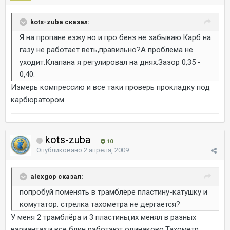
kots-zuba сказал:
Я на пропане езжу но и про бенз не забываю.Карб на
газу не работает веть,правильно?А проблема не
уходит.Клапана я регулировал на днях.Зазор 0,35 -
0,40.
Измерь компрессию и все таки проверь прокладку под
карбюратором.
kots-zuba
10
Опубликовано
2 апреля, 2009
alexgop сказал:
попробуй поменять в трамблёре пластину-катушку и
комутатор. стрелка тахометра не дергается?
У меня 2 трамблёра и 3 пластины,их менял в разных
вариантах,и все блин работают одинаково.Тахометр