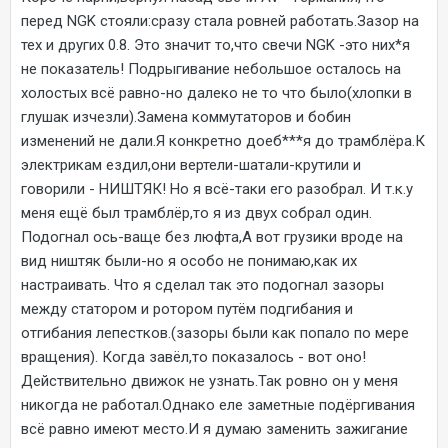
перед NGK стояли:сразу стала ровней работать.Зазор на
тех и других 0.8. Это значит то,что свечи NGK -это них*я
не показатель! Подрыгивание небольшое осталось на
холостых всё равно-но далеко не то что было(хлопки в
глушак изчезли).Замена коммутаторов и бобин
изменений не дали.Я конкретно доеб***я до трамблёра.К
электрикам ездил,они вертели-шатали-крутили и
говорили - НИШТЯК! Но я всё-таки его разобрал. И т.к.у
меня ещё был трамблёр,то я из двух собрал один.
Подогнал ось-ваще без люфта,А вот грузики вроде на
вид ништяк были-но я особо не понимаю,как их
настраивать. Что я сделал так это подогнал зазоры
между статором и ротором путём подгибания и
отгибания лепестков.(зазоры были как попало по мере
вращения). Когда завёл,то показалось - вот оно!
Действительно движок не узнать.Так ровно он у меня
никогда не работал.Однако еле заметные подёргивания
всё равно имеют место.И я думаю заменить зажигание