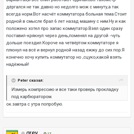
дёргался не так давно но недолго мож с минуту,а так
всегда норм.Вот насчёт коммутатора больная тема.Стоит
родной в смысле брал 6 лет назад машину с ним.Ну и как
положено хотел про запас коммутатор.Взял один сразу
поставил-крякнул через день,поменял на другой -чуть
дольше поездил.Короче на четвёртом коммутаторе я
плюнул на всё и вернул родной назад ежжу до сих пор.Я
конечно хочу купить коммутатор но ,сцуко,какой взять
надёжный!
Peter сказал:
Измерь компрессию и все таки проверь прокладку
под карбюратором.
ок.завтра с утра попробую.
grey
17