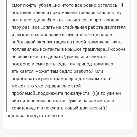
смог люфты убрал ...но чтото все ровно осталось..!!!
поставил..завел и пока машина грелась кзалось...ну
вот и всё!сделал!!но как только сел и про газовал
пару раз...всё ..опять не стабильная работа двигателя
и легкое похлопование в глушитель.!ещё после
небольшой эксплуатации на новой трамплёре ..чуть
поплавились контакты в крышке трамплера...!!короче
не знаю еже что делать.!думаю или снимать
поддоно и смотреть куда там привод трамплер
втыкается..может там седло разбито.!!!или
поробовать купить трамплёр с датчиком хола!!
может кто уже справился с этой
проблемой...подскажите пожалуйста...(((а то уже ни
сил ни терпения не хватае..!уже и на самом деле
хочется идти и покупать новый двигатель((((
подсоса воздуха точно нет