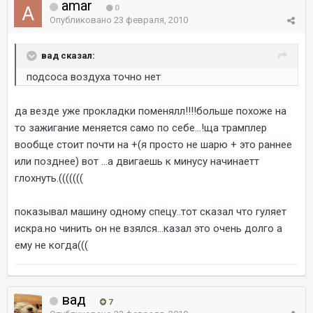
amar
0
Опубликовано
23 февраля, 2010
вад сказал:
подсоса воздуха точно нет
да везде уже прокладки поменялл!!!!больше похоже на
то зажигание меняется само по себе...!ща трамплер
вообще стоит почти на +(я просто не шарю + это раннее
или позднее) вот ...а двигаешь к минусу начинаетт
глохнуть.(((((((
показывал машину одному спецу..тот сказал что гуляет
искра.но чинить он не взялся...казал это очень долго а
ему не когда(((
вад
7