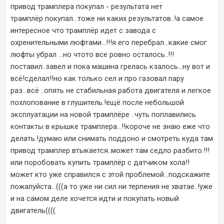
привод трамплера покупал - результата нет
трамплёр покупал...тоже ни каких результатов..!а самое
интересное что трамплёр идет с завода с
охренительными люфтами...!!!я его перебрал...какие смог
люфты убрал ...но чтото все ровно осталось..!!!
поставил..завел и пока машина грелась кзалось...ну вот и
всё!сделал!!но как только сел и про газовал пару
раз...всё ..опять не стабильная работа двигателя и легкое
похлопование в глушитель.!ещё после небольшой
эксплуатации на новой трамплёре ..чуть поплавились
контакты в крышке трамплера...!!короче не знаю еже что
делать.!думаю или снимать поддоно и смотреть куда там
привод трамплер втыкается..может там седло разбито.!!!
или поробовать купить трамплёр с датчиком хола!!
может кто уже справился с этой проблемой...подскажите
пожалуйста...(((а то уже ни сил ни терпения не хватае..!уже
и на самом деле хочется идти и покупать новый
двигатель((((