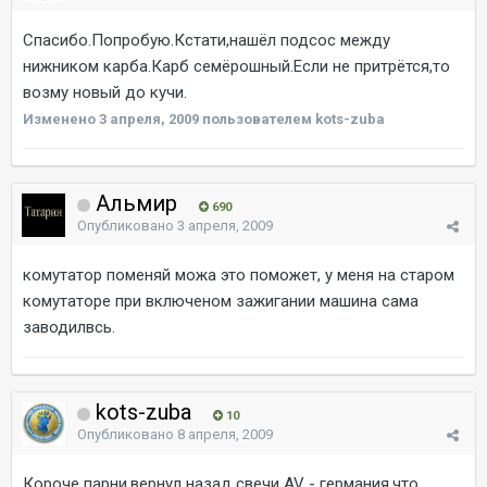
Спасибо.Попробую.Кстати,нашёл подсос между
нижником карба.Карб семёрошный.Если не притрётся,то
возму новый до кучи.
Изменено
3 апреля, 2009
пользователем kots-zuba
Альмир
690
Опубликовано
3 апреля, 2009
комутатор поменяй можа это поможет, у меня на старом
комутаторе при включеном зажигании машина сама
заводилвсь.
kots-zuba
10
Опубликовано
8 апреля, 2009
Короче парни,вернул назад свечи AV - германия,что