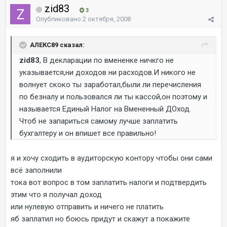
zid83
3
Опубликовано
2 октября, 2008
АЛЕКС89 сказал:
zid83
, В декларации по вмененке ничкго не
указывается,ни доходов ни расходов.И никого не
волнует скоко ты заработал,были ли перечисления
по безналу и пользовался ли ты кассой,он поэтому и
называется Единый Налог на Вмененный ДОход.
Чтоб не запариться самому лучше заплатить
бухгалтеру и он впишет все правильно!
я и хочу сходить в аудиторскую контору чтобы они сами
всё заполнили
тока вот вопрос в том заплатить налоги и подтвердить
этим что я получал доход
или нулевую отправить и ничего не платить
яб заплатил но боюсь придут и скажут а покажите