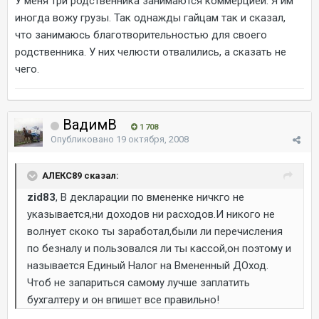
У меня три родственника занимаются коммерцией. Я им
иногда вожу грузы. Так однажды гайцам так и сказал,
что занимаюсь благотворительностью для своего
родственника. У них челюсти отвалились, а сказать не
чего.
ВадимВ
1 708
Опубликовано
19 октября, 2008
АЛЕКС89 сказал:
zid83
, В декларации по вмененке ничкго не
указывается,ни доходов ни расходов.И никого не
волнует скоко ты заработал,были ли перечисления
по безналу и пользовался ли ты кассой,он поэтому и
называется Единый Налог на Вмененный ДОход.
Чтоб не запариться самому лучше заплатить
бухгалтеру и он впишет все правильно!