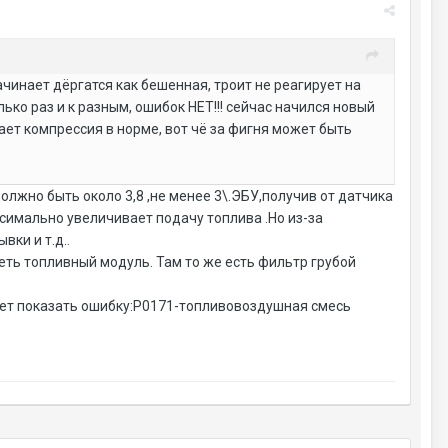
ачинает дёргатся как бешенная, троит не реагирует на
ько раз и к разным, ошибок НЕТ!!! сейчас начился новый
ает компрессия в норме, вот чё за фигня может быть
олжно быть около 3,8 ,не менее 3\.ЭБУ,получив от датчика
симально увеличивает подачу топлива .Но из-за
ки и т.д..
ть топливный модуль. Там то же есть фильтр грубой
жет показать ошибку:Р0171-топливовоздушная смесь