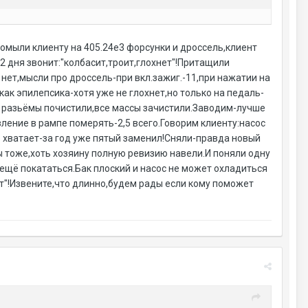
Помыли клиенту на 405.24е3 форсунки и дроссель,клиент
2 дня звонит:"колбасит,троит,глохнет"!Притащили
нет,мысли про дроссель-при вкл.зажиг.-11,при нажатии на
ак эпилепсика-хотя уже не глохнет,но только на педаль-
е разьёмы почистили,все массы зачистили.Заводим-лучше
вление в рампе померять-2,5 всего.Говорим клиенту:насос
е хватает-за год уже пятый заменил!Сняли-правда новый
ы тоже,хоть хозяину полную ревизию навели.И поняли одну
 ещё покататься.Бак плоский и насос не может охладиться
ет"!Извените,что длинно,будем рады если кому поможет