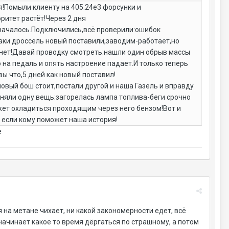
я!Помыли клиенту на 405.24е3 форсунки и
ритет растёт!Через 2 дня
и началось.Подключились,всё проверили:ошибок
таки дроссель новый поставили,заводим-работает,но
охнет!Давай проводку смотреть:нашли один обрыв массы
 на педаль и опять настроение падает.И только теперь
вы что,5 дней как новый поставил!
овый бош стоит,постали другой и наша Газель и вправду
оняли одну вещь:загорелась лампа топлива-беги срочно
ожет охладиться проходящим через него бензом!Вот и
ы если кому поможет наша история!
е
я на метане чихает, ни какой закономерности едет, всё
начинает какое то время дёргаться по страшному, а потом