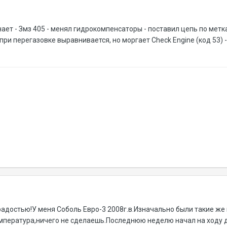
ает - Змз 405 - менял гидрокомпенсаторы - поставил цепь по метка
при перегазовке выравнивается, но моргает Сheck Engine (код 53) -
адостью!У меня Соболь Евро-3 2008г.в.Изначально были такие же 
температура,ничего не сделаешь.Последнюю неделю начал на ходу 