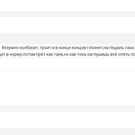
ол. безумно колбасит, троит и в конце концов глохнет,на педаль га
ит в норму,потом прёт как танк,но как тока заглушишь всё опять 