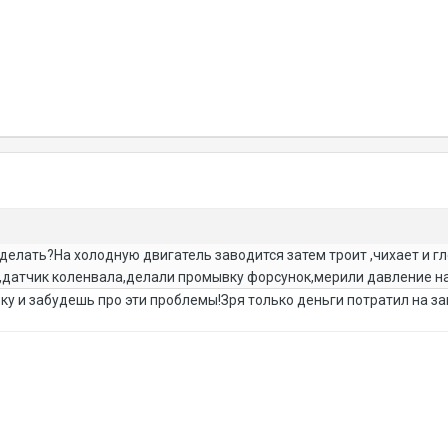
делать?На холодную двигатель заводится затем троит ,чихает и г
атчик коленвала,делали промывку форсунок,мерили давление на н
у и забудешь про эти проблемы!Зря только деньги потратил на заме