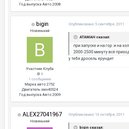
Год выпуска Авто:
2008
bigin
Опубликовано
5 сентября, 2011
Новенький
АТАМАН сказал:
при запуске и на гор. и на х
2000-2500 минуту всё приход
у тебя дросель ерундит
Участник Клуба
0
1 сообщение
Марка авто:
2752
Двигатель:
змз40524
Год выпуска Авто:
2009
ALEX27041967
Опубликовано
13 октября, 2011
Новенький
bigin сказал: