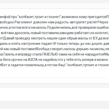
инфой про "колбасит,троит и глохнет",возможно кому пригодится!
вободно.Раз клиент доволен-нам радость-авторитет растёт!Через 
ично,а потом всё и началось.Подключились,всё проверили:ошибок 
всётаки дроссель новый поставили,заводим-работает,но колотит,к
нет!Давай проводку смотреть:нашли один обрыв массы от БУ,да вс
едаль и опять настроение падает.И только теперь до нас дошло-да
ней как новый поставил!Вообще,говорит,насосы дерьмо-на месяц н
ша Газель и вправду стала ГАЗЕЛЬЮ-сама на себя не нарадуется!М
-беги срочно на АЗС!А не надейся,что у тебя есть резерв и можно
Вот и садится помаленьку,а потом-бац!-"колбасит,трпоит и глохн