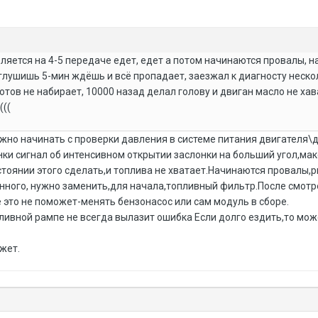
ляется на 4-5 передаче едет, едет а потом начинаются провалы, н
 глушишь 5-мин ждёшь и всё пропадает, заезжал к диагносту нескол
тов не набирает, 10000 назад делал голову и двиган масло не хав
(((
ужно начинать с проверки давления в системе питания двигателя\д
ки сигнал об интенсивном открытии заслонки на больший угол,мак
тоянии этого сделать,и топлива не хватает.Начинаются провалы,рыв
ного, нужно заменить,для начала,топливный фильтр.После смотре
ё это не поможет-менять бензонасос или сам модуль в сборе.
ливной рампе не всегда вылазит ошибка Если долго ездить,то мо
жет.