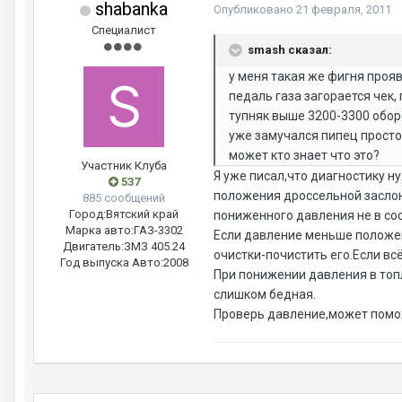
shabanka
Опубликовано
21 февраля, 2011
Специалист
smash сказал:
у меня такая же фигня прояв
педаль газа загорается чек,
тупняк выше 3200-3300 оборо
уже замучался пипец просто
может кто знает что это?
Участник Клуба
Я уже писал,что диагностику н
537
положения дроссельной заслон
885 сообщений
Город:
Вятский край
пониженного давления не в сос
Марка авто:
ГАЗ-3302
Если давление меньше положен
Двигатель:
ЗМЗ 405.24
очистки-почистить его.Если вс
Год выпуска Авто:
2008
При понижении давления в топ
слишком бедная.
Проверь давление,может помо