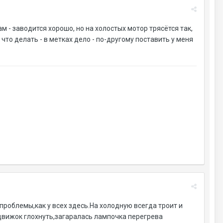
м - заводится хорошо, но на холостых мотор трясётся так,
 что делать - в метках дело - по-другому поставить у меня
проблемы,как у всех здесь.На холодную всегда троит и
движок глохнуть,загаралась лампочка перегрева