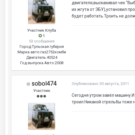
двигателя,выскакивал чек "Вы
из жгута от ЭБУ),установил пр
будет работать.Троить не долж
Участник Клуба
1
53 сообщения
Город:
Тульская губерня
Марка авто:
газ2752комби
Двигатель:
40524
Год выпуска Авто:
2008
sobol474
Опубликовано
30 августа, 2011
Участник
Сегодня утром завёл машину.И 
троил.Никакой стрельбы тоже 