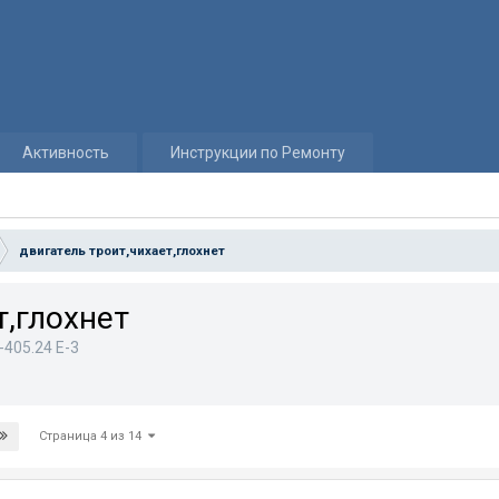
Активность
Инструкции по Ремонту
двигатель троит,чихает,глохнет
т,глохнет
405.24 E-3
Страница 4 из 14