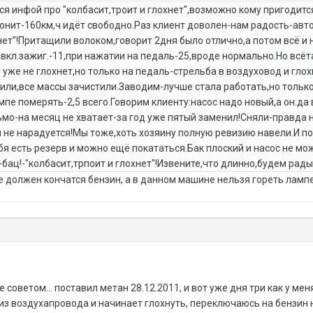
ся инфой про "колбасит,троит и глохнет",возможно кому пригодитс
онит-160км,ч идёт свободно.Раз клиент доволен-нам радость-авто
хнет"!Притащили волоком,говорит 2дня было отлично,а потом всё 
 вкл.зажиг.-11,при нажатии на педаль-25,вроде нормально.Но всё
я уже не глохнет,но только на педаль-стрельба в воздуховод и гл
тили,все массы зачистили.Заводим-лучше стала работать,но только
пе померять-2,5 всего.Говорим клиенту:насос надо новый,а он:да 
мо-на месяц не хватает-за год уже пятый заменил!Сняли-правда н
 не нарадуется!Мы тоже,хоть хозяину полную ревизию навели.И п
ебя есть резерв и можно ещё покататься.Бак плоский и насос не м
бац!-"колбасит,трпоит и глохнет"!Извените,что длинно,будем рад
е должен кончатся бензин, а в данном машине нельзя гореть ламп
советом... поставил метан 28.12.2011, и вот уже дня три как у мен
м из воздухапровода и начинает глохнуть, переключаюсь на бензин 