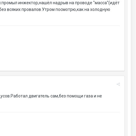
и:промыл инжектор,нашёл надрыв на проводе "масса"(идёт
,без всяких провалов.Утром посмотрю,как на холодную
дусов.Работал двигатель сам,без помощи газа и не