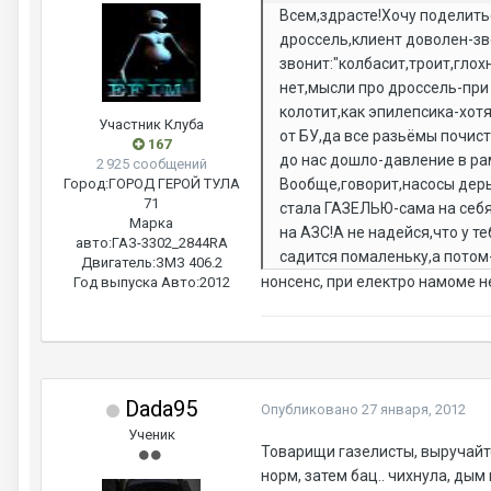
Всем,здрасте!Хочу поделить
дроссель,клиент доволен-зв
звонит:"колбасит,троит,гло
нет,мысли про дроссель-при
колотит,как эпилепсика-хот
Участник Клуба
от БУ,да все разьёмы почис
167
до нас дошло-давление в рам
2 925 сообщений
Город:
ГОРОД ГЕРОЙ ТУЛА
Вообще,говорит,насосы дерь
71
стала ГАЗЕЛЬЮ-сама на себя
Марка
на АЗС!А не надейся,что у т
авто:
ГАЗ-3302_2844RA
садится помаленьку,а потом-
Двигатель:
ЗМЗ 406.2
нонсенс, при електро намоме н
Год выпуска Авто:
2012
Dada95
Опубликовано
27 января, 2012
Ученик
Товарищи газелисты, выручайте 
норм, затем бац.. чихнула, ды