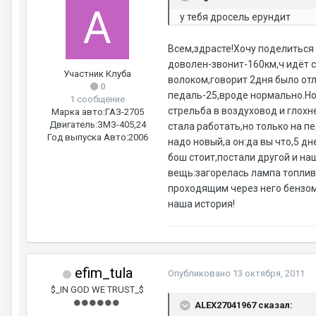
у тебя дросель ерундит
Всем,здрасте!Хочу поделиться 
доволен-звонит-160км,ч идёт с
Участник Клуба
волоком,говорит 2дня было отл
0
педаль-25,вроде нормально.Но 
1 сообщение
стрельба в воздуховод и глох
Марка авто:
ГАЗ-2705
Двигатель:
ЗМЗ-405,24
стала работать,но только на п
Год выпуска Авто:
2006
надо новый,а он:да вы что,5 д
бош стоит,постали другой и на
вещь:загорелась лампа топлива
проходящим через него бензом!
наша история!
efim_tula
Опубликовано
13 октября, 2011
$_IN GOD WE TRUST_$
ALEX27041967 сказал: