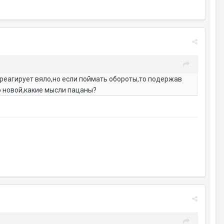
за реагирует вяло,но если поймать обороты,то подержав
по новой,какие мысли пацаны?