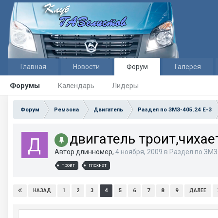
Главная
Новости
Форум
Галерея
Форумы
Календарь
Лидеры
Форум
Ремзона
Двигатель
Раздел по ЗМЗ-405.24 E-3
двигатель троит,чихае
Автор длинномер,
4 ноября, 2009
в
Раздел по ЗМЗ-
троит
глохнет
1
2
3
4
5
6
7
8
9
НАЗАД
ДАЛЕЕ