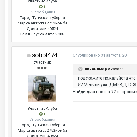
Участник Клуба
1
53 сообщения
Город:
Тульская губерня
Марка авто:
газ2752комби
Двигатель:
40524
Год выпуска Авто:
2008
sobol474
Опубликовано
31 августа, 2011
Участник
длинномер сказал:
подскажите пожалуйста что 
52.Меняли уже ДМРВ,ДТОЖ,д
Найди диагностов 72-ю прошивк
Участник Клуба
1
53 сообщения
Город:
Тульская губерня
Марка авто:
газ2752комби
Двигатель:
40524