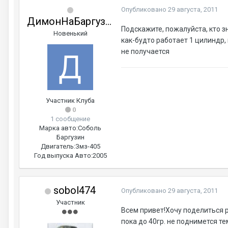
Опубликовано
29 августа, 2011
ДимонНаБаргузине
Подскажите, пожалуйста, кто зн
Новенький
как-будто работает 1 цилиндр, 
не получается
Участник Клуба
0
1 сообщение
Марка авто:
Соболь
Баргузин
Двигатель:
Змз-405
Год выпуска Авто:
2005
sobol474
Опубликовано
29 августа, 2011
Участник
Всем привет!Хочу поделиться р
пока до 40гр. не поднимется 