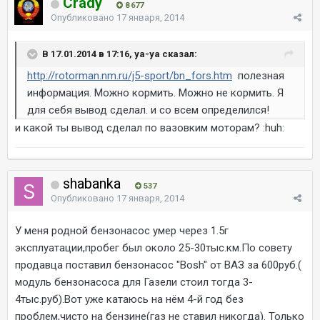
Crady
8 677
Опубликовано
17 января, 2014
В 17.01.2014 в 17:16, ya-ya сказал:
http://rotorman.nm.ru/j5-sport/bn_fors.htm
полезная
информация. Можно кормить. Можно не кормить. Я
для себя вывод сделал. и со всем определился!
и какой ты вывод сделал по вазовким моторам? :huh:
shabanka
537
Опубликовано
17 января, 2014
У меня родной бензонасос умер через 1.5г
эксплуатации,пробег был около 25-30тыс.км.По совету
продавца поставил бензонасос "Bosh" от ВАЗ за 600руб.(
модуль бензонасоса для Газели стоил тогда 3-
4тыс.руб).Вот уже катаюсь на нём 4-й год без
проблем,чисто на бензине(газ не ставил никогда). Только