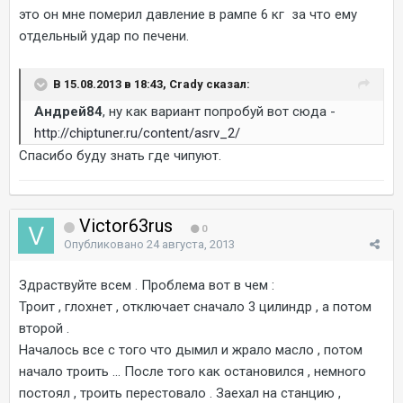
это он мне померил давление в рампе 6 кг за что ему
отдельный удар по печени.
В 15.08.2013 в 18:43, Crady сказал:
Андрей84
, ну как вариант попробуй вот сюда -
http://chiptuner.ru/content/asrv_2/
Спасибо буду знать где чипуют.
Victor63rus
0
Опубликовано
24 августа, 2013
Здраствуйте всем . Проблема вот в чем :
Троит , глохнет , отключает сначало 3 цилиндр , а потом
второй .
Началось все с того что дымил и жрало масло , потом
начало троить ... После того как остановился , немного
постоял , троить перестовало . Заехал на станцию ,