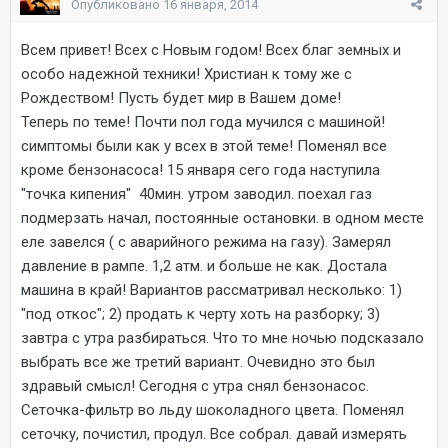
Опубликовано
16 января, 2014
Всем привет! Всех с Новым годом! Всех благ земных и
особо надежной техники! Христиан к тому же с
Рождеством! Пусть будет мир в Вашем доме!
Теперь по теме! Почти пол года мучился с машиной!
симптомы были как у всех в этой теме! Поменял все
кроме бензонасоса! 15 января сего года наступила
"точка кипения" 40мин. утром заводил. поехал газ
подмерзать начал, постоянные остановки. в одном месте
еле завелся ( с аварийного режима на газу). Замерял
давление в рампе. 1,2 атм. и больше не как. Достала
машина в край! Вариантов рассматривал несколько: 1)
"под откос"; 2) продать к черту хоть на разборку; 3)
завтра с утра разбираться. Что то мне ночью подсказало
выбрать все же третий вариант. Очевидно это был
здравый смысл! Сегодня с утра снял бензонасос.
Сеточка-фильтр во льду шоколадного цвета. Поменял
сеточку, почистил, продул. Все собрал. давай измерять