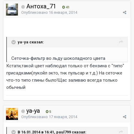
Антоха_71
41
Опубликовано
16 января, 2014
ya-ya сказал:
Сеточка-фильтр во льду шоколадного цвета
Кстати,такой цвет наблюдал только от бензина с "типо"
присадками(лукойл экто, тнк пульсар и т.д.) На сеточке
что-то типо глины было!Щас заливаю всегда только
обычный
ya-ya
5
Опубликовано
17 января, 2014
В 16.01.2014 в 16:41, paul799 сказал: