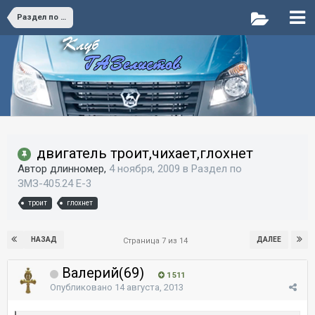
Раздел по ЗМЗ-405.24 E-3
двигатель троит,чихает,глохнет
Автор длинномер,
4 ноября, 2009
в
Раздел по
ЗМЗ-405.24 E-3
троит
глохнет
НАЗАД
ДАЛЕЕ
Страница 7 из 14
Валерий(69)
1 511
Опубликовано
14 августа, 2013