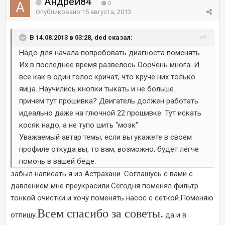
Андрей84
0
Опубликовано
15 августа, 2013
В 14.08.2013 в 03:28, ded сказал:
Надо для начала попробовать диагноста поменять.
Их в последнее время развелось Ооочень многа. И
все как в один голос кричат, что круче них только
яица. Научились кнопки тыкать и не больше.
причем тут прошивка? Двигатель должен работать
идеально даже на глючной 22 прошивке. Тут искать
косяк надо, а не тупо шить "мозк"
Уважаемый автар темы, если вы укажете в своем
профиле откуда вы, то вам, возможно, будет легче
помочь в вашей беде.
забыл написать я из Астрахани. Соглашусь с вами с
давлением мне преукрасили.Сегодня поменял фильтр
тонкой очистки и хочу поменять насос с сеткой.Поменяю
Всем спасибо за советы.
отпишу.
да и в