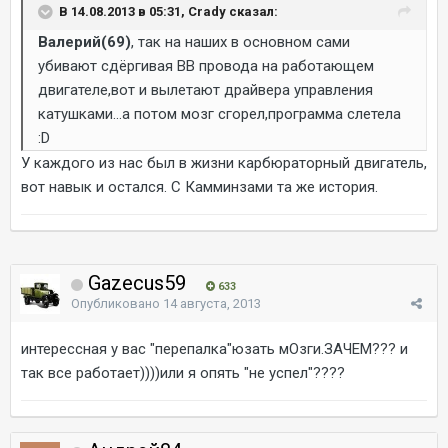
В 14.08.2013 в 05:31, Crady сказал:
Валерий(69)
, так на наших в основном сами
убивают сдёргивая ВВ провода на работающем
двигателе,вот и вылетают драйвера управления
катушками...а потом мозг сгорел,программа слетела
:D
У каждого из нас был в жизни карбюраторный двигатель,
вот навык и остался. С Камминзами та же история.
Gazecus59
633
Опубликовано
14 августа, 2013
интерессная у вас "перепалка"юзать мОзги.ЗАЧЕМ??? и
так все работает))))или я опять "не успел"????