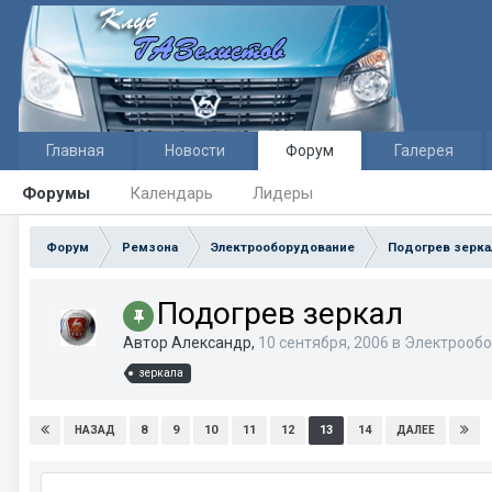
Главная
Новости
Форум
Галерея
Форумы
Календарь
Лидеры
Форум
Ремзона
Электрооборудование
Подогрев зерка
Подогрев зеркал
Автор Александр,
10 сентября, 2006
в
Электрообо
зеркала
8
9
10
11
12
13
14
НАЗАД
ДАЛЕЕ