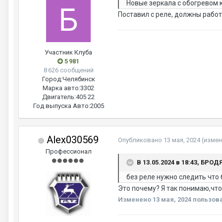
Новые зеркала с обогревом к
Поставил с реле, должны работ
Участник Клуба
5 981
8 626 сообщений
Город:
Челябинск
Марка авто:
3302
Двигатель:
405 22
Год выпуска Авто:
2005
Alex030569
Опубликовано
13 мая, 2024
(измен
Профессионал
В 13.05.2024 в 18:43, БРОД
без реле нужно следить что 
Это почему? Я так понимаю,что
Изменено
13 мая, 2024
пользова