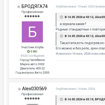
БРОДЯГА74
Опубликовано
14 мая, 2024
(измен
Профессионал
В 14.05.2024 в 03:12, Alex0
а зеркала какие?
Родные стандартные с повторит
В 14.05.2024 в 03:12, Alex0
Так,кстати,есть подогрев,но 
Участник Клуба
Его можно и без реле, хрен спа
5 981
Изменено
14 мая, 2024
пользов
8 626 сообщений
Город:
Челябинск
Марка авто:
3302
Двигатель:
405 22
Год выпуска Авто:
2005
Alex030569
Опубликовано
14 мая, 2024
Профессионал
В 14.05.2024 в 03:19, БРОД