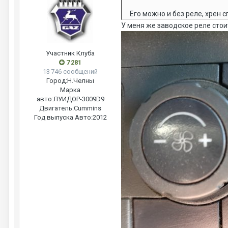
Его можно и без реле, хрен с
У меня же заводское реле стои
Участник Клуба
7 281
13 746 сообщений
Город:
Н.Челны
Марка
авто:
ЛУИДОР-3009D9
Двигатель:
Cummins
Год выпуска Авто:
2012