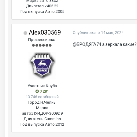
Марка авто:
3302
Двигатель:
405 22
Год выпуска Авто:
2005
Alex030569
Опубликовано
14 мая, 2024
Профессионал
@БРОДЯГА74
а зеркала какие?
Участник Клуба
7 281
13 746 сообщений
Город:
Н.Челны
Марка
авто:
ЛУИДОР-3009D9
Двигатель:
Cummins
Год выпуска Авто:
2012