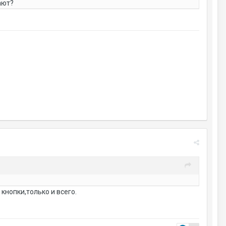
ают?
кнопки,только и всего.