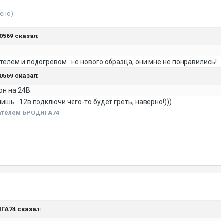
ено)
30569 сказал:
елем и подогревом...не нового образца, они мне не понравились!
30569 сказал:
он на 24В.
лишь...12в подключи чего-то будет греть, наверно!)))
ателем БРОДЯГА74
ЯГА74 сказал: