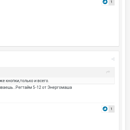
1
е кнопки,только и всего.
иваешь...Регтайм 5-12 от Энергомаша
1