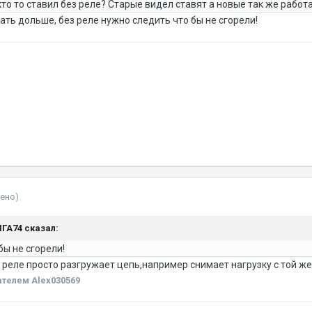
то то ставил без реле? Старые видел ставят а новые так же работ
ать дольше, без реле нужно следить что бы не сгорели!
ено)
ЯГА74 сказал:
бы не сгорели!
 реле просто разгружает цепь,например снимает нагрузку с той же 
телем Alex030569