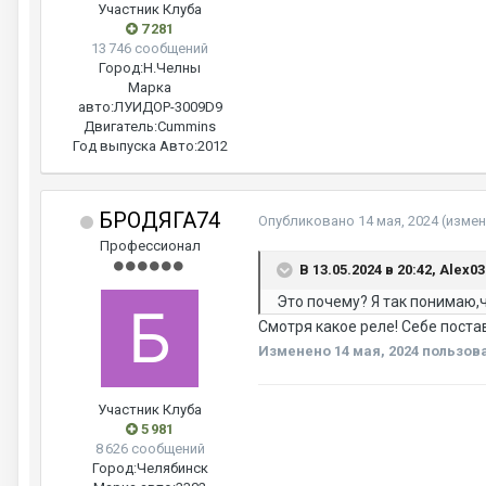
Участник Клуба
7 281
13 746 сообщений
Город:
Н.Челны
Марка
авто:
ЛУИДОР-3009D9
Двигатель:
Cummins
Год выпуска Авто:
2012
БРОДЯГА74
Опубликовано
14 мая, 2024
(измен
Профессионал
В 13.05.2024 в 20:42, Alex0
Это почему? Я так понимаю,ч
Смотря какое реле! Себе поста
Изменено
14 мая, 2024
пользов
Участник Клуба
5 981
8 626 сообщений
Город:
Челябинск