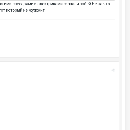
огими слесарями и электриками,сказали забей.Не на что
тот который не жужжит.