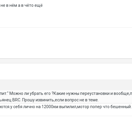
 не в нём а в чёто ещё
пит." Можно ли убрать его ?Какие нужны переустановки и вообще,по
ьянец BRC. Прошу извинить,если вопрос не в теме.
ются.у себя лично на 12000км выпилил,мотор попер что бешенный.