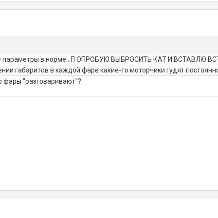
е параметры в норме...П ОПРОБУЮ ВЫБРОСИТЬ КАТ И ВСТАВЛЮ ВСТ
нии габаритов в каждой фаре какие-то моторчики гудят постоянно 
то фары "разговаривают"?