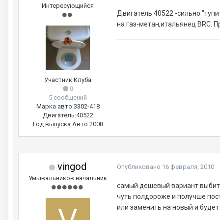
Интересующийся
Двигатель 40522 -сильно "тупи
на газ-метан,итальянец BRC. П
Участник Клуба
0
5 сообщений
Марка авто:
3302-418
Двигатель:
40522
Год выпуска Авто:
2008
vingod
Опубликовано
16 февраля, 2010
Умывальников начальник
самый дешёвый вариант выбит
чуть полдороже и получше пос
или заменить на новый и будет