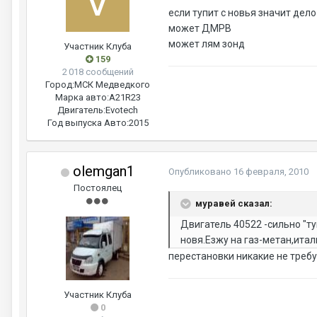
если тупит с новья значит дело
может ДМРВ
может лям зонд
Участник Клуба
159
2 018 сообщений
Город:
МСК Медведкого
Марка авто:
А21R23
Двигатель:
Evotech
Год выпуска Авто:
2015
olemgan1
Опубликовано
16 февраля, 2010
Постоялец
муравей сказал:
Двигатель 40522 -сильно "ту
новя.Езжу на газ-метан,итал
перестановки никакие не требу
Участник Клуба
0