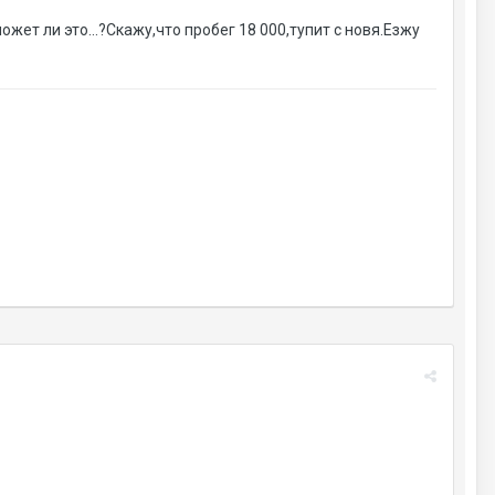
жет ли это...?Скажу,что пробег 18 000,тупит с новя.Езжу