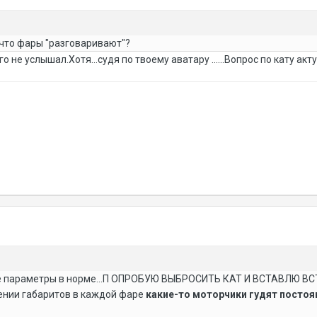
 что фары "разговаривают"?
го не услышал.Хотя...судя по твоему аватару ......Вопрос по кату акт
е параметры в норме...П ОПРОБУЮ ВЫБРОСИТЬ КАТ И ВСТАВЛЮ ВСТ
ении габаритов в каждой фаре
какие-то моторчики гудят постоя