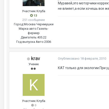
Муравей,это моторчики коррект
не влияет,а если хочешь все ж
Участник Клуба
13
251 сообщение
Город:
Москва Черемушки
Марка авто:
Газель-
фермер
Двигатель:
405.22
Год выпуска Авто:
2006
krav
Опубликовано
18 февраля, 2010
Ученик
КАТ только для экологии.При 
Участник Клуба
0