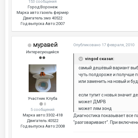
153 сообщения
Город:
Воронеж
Марка авто:
газель фермер
Двигатель:
змз 40522
Год выпуска Авто:
2007
муравей
Опубликовано
17 февраля, 2010
Интересующийся
vingod сказал:
самый дешёвый вариант выб
чуть полдороже и получше п
или заменить на новый и бу
если тупит с новья значит де
Участник Клуба
может ДМРВ
0
может лям зонд
5 сообщений
Марка авто:
3302-418
Диагностика показывает все 
Двигатель:
40522
"разговаривают". При включени
Год выпуска Авто:
2008