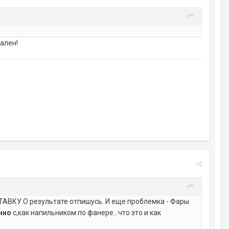
уален!
АВКУ.О результате отпишусь. И еще проблемка - Фары
нно
с,как напильником по фанере...что зто и как