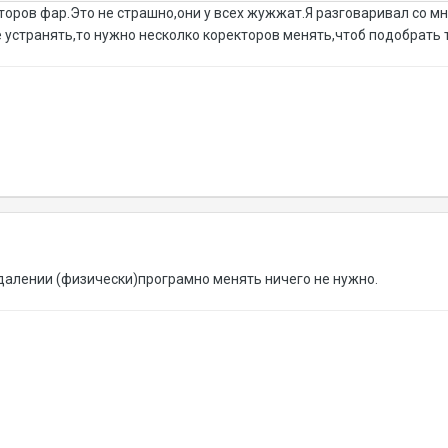
оров фар.Это не страшно,они у всех жужжат.Я разговаривал со мн
е устранять,то нужно несколко коректоров менять,чтоб подобрать 
удалении (физически)програмно менять ничего не нужно.