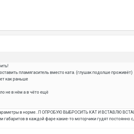
ить!
оставить пламягаситель вместо ката. (глушак подолше проживёт)
дет как раньше
ло не в нём а в чёто ещё
параметры в норме...П ОПРОБУЮ ВЫБРОСИТЬ КАТ И ВСТАВЛЮ ВСТАВК
и габаритов в каждой фаре какие-то моторчики гудят постоянно с,к