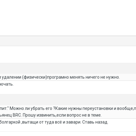
и удалении (физически)програмно менять ничего не нужно.
лючать.
пит." Можно ли убрать его ?Какие нужны переустановки и вообще,по
ьянец BRC. Прошу извинить,если вопрос не в теме.
болгаркой ,вытащи от туда всё и завари. Ставь назад.