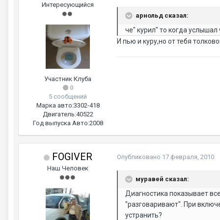
Интересующийся
арнольд сказал:
че" курил" то когда услышал
И пью и куру,но от тебя толково
Участник Клуба
0
5 сообщений
Марка авто:
3302-418
Двигатель:
40522
Год выпуска Авто:
2008
FOGIVER
Опубликовано
17 февраля, 2010
Наш Человек
муравей сказал:
Диагностика показывает вс
"разговаривают". При включ
устранить?