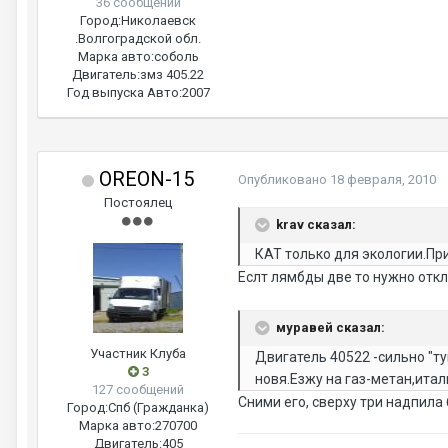
36 сообщений
Город:
Николаевск
.Волгоградской обл.
Марка авто:
соболь
Двигатель:
змз 405.22
Год выпуска Авто:
2007
OREON-15
Опубликовано
18 февраля, 2010
Постоялец
krav сказал:
КАТ только для экологии.Пр
Еслт лямбды две то нужно отк
муравей сказал:
Участник Клуба
Двигатель 40522 -сильно "ту
3
новя.Езжу на газ-метан,итал
127 сообщений
Сними его, сверху три надпила 
Город:
Спб (Гражданка)
Марка авто:
270700
Двигатель:
405