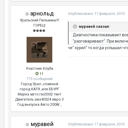
арнольд
Опубликовано
17 февраля, 2010
Уральский Пельмень!!!
ГОРЕЦ!
муравей сказал:
Диагностика показывает вс
"разговаривают". При включе
че" курил" то когда услышал ч
Участник Клуба
11
775 сообщений
Город:
Урал ,славный
город КАТЯ ,или ЕБУРГ
Марка авто:
газ3302 тент
Двигатель:
змз40524 евро 3
Год выпуска Авто:
2008г ,
муравей
Опубликовано
17 февраля, 2010