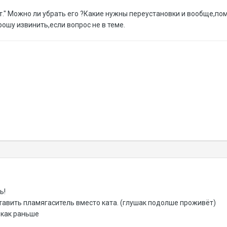
т." Можно ли убрать его ?Какие нужны переустановки и вообще,помо
рошу извинить,если вопрос не в теме.
ь!
тавить пламягаситель вместо ката. (глушак подолше проживёт)
 как раньше