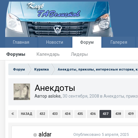
Главная
Новости
Форум
Галерея
Форумы
Календарь
Лидеры
Форум
Курилка
Анекдоты, приколы, интересные истории, 
Анекдоты
Автор asloke,
30 сентября, 2008
в
Анекдоты, прико
432
433
434
435
436
437
438
439
НАЗАД
aldar
Опубликовано
5 апреля, 2025