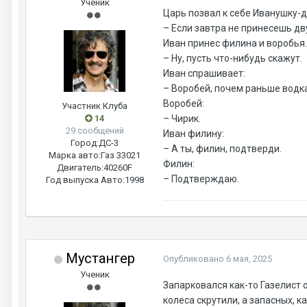
Ученик
Царь позвал к себе Иванушку-д
– Если завтра не принесешь дв
Иван принес филина и воробья.
– Ну, пусть что-нибудь скажут.
Иван спрашивает:
– Воробей, почем раньше водк
Воробей:
Участник Клуба
14
– Чирик.
29 сообщений
Иван филину:
Город:
ДС-3
– А ты, филин, подтверди.
Марка авто:
Газ 33021
Филин:
Двигатель:
40260F
– Подтверждаю.
Год выпуска Авто:
1998
Мустангер
Опубликовано
6 мая, 2025
Ученик
Запарковался как-то Газелист 
колеса скрутили, а запасных, к