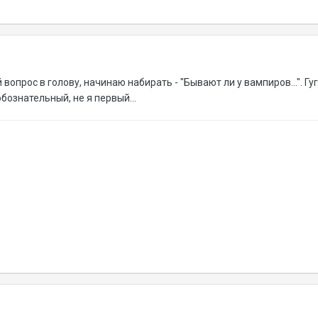
вопрос в голову, начинаю набирать - "Бывают ли у вампиров...". Г
юбознательный, не я первый...