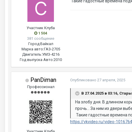
Такие гадостные времена подк
Участник Клуба
1 504
381 сообщение
Город:
Байкал
Марка авто:
ГАЗ-2705
Двигатель:
УМЗ-4216
Год выпуска Авто:
2010
PanDiman
Опубликовано
27 апреля, 2025
Профессионал
В 27.04.2025 в 03:16, Стар
На злобу дня. В длинном кор
прочь... За ним из двери выб
Такие гадостные времена по
https://vkvideo.ru/video-10167
Участник Клуба