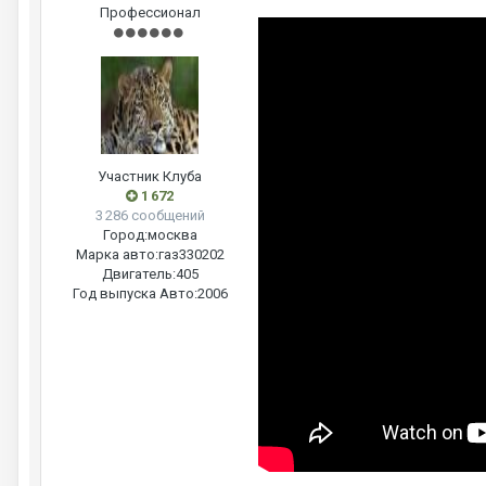
Профессионал
Участник Клуба
1 672
3 286 сообщений
Город:
москва
Марка авто:
газ330202
Двигатель:
405
Год выпуска Авто:
2006