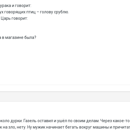
урака и говорит:
ух говорящих птиц – голову срублю.
 Царь говорит:
а в магазине была?
около дурки. Газель оставил и ушёл по своим делам. Через какое-т
ак на зло, нету. Ну мужик начинает бегать вокруг машины и причита