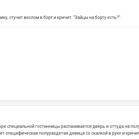
у, стучит веслом в борт и кричит: "Зайцы на борту есть?".
оре специальной гостинницы распахивается дверь и оттуда на полу
ает специфическая полураздетая девица со скалкой в руке и кричит: