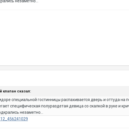
рались незаметно...
ый клапан сказал:
идоре специальной гостинницы распахивается дверь и оттуда на п
егает специфическая полураздетая девица со скалкой в руке и кричи
дкрались незаметно...
6412_456241029