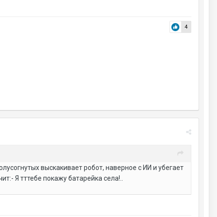
4
олусогнутых выскакивает робот, наверное с ИИ и убегает
т:- Я тттебе покажу батарейка села!..