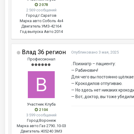
2 078
2 569 сообщений
Город:
г.Саратов
Марка авто:
Соболь 4х4
Двигатель:
УМЗ-42164
Год выпуска Авто:
2014
Влад 36 регион
Опубликовано
3 мая, 2025
Профессионал
. Психиатр – пациенту:
— Рабинович!
Для чего вы постоянно щёлкае
— Крокодилов отпугиваю.
— Но здесь нет никаких крокод
— Вот, доктор, вы тоже убедили
Участник Клуба
2 104
3 599 сообщений
Город:
Воронеж
Марка авто:
Газ 2790..10-03
Двигатель:
405240 ЗМЗ