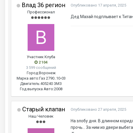
Влад 36 регион
Опубликовано
17 апреля, 2025
Профессионал
Дед Мазай подплывает к Титаник
Участник Клуба
2 104
3 599 сообщений
Город:
Воронеж
Марка авто:
Газ 2790..10-03
Двигатель:
405240 ЗМЗ
Год выпуска Авто:
2008
Старый клапан
Опубликовано
27 апреля, 2025
Наш Человек
На злобу дня. В длинном корид
прочь... За ним из двери выбег