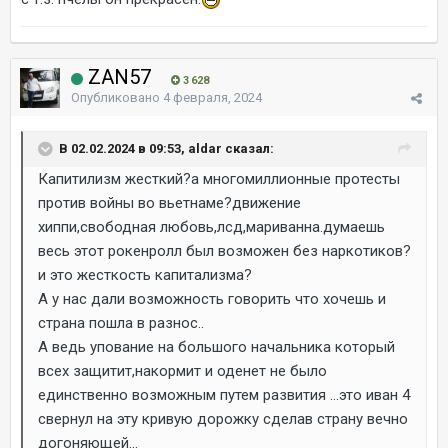
ZAN57
3 628
Опубликовано
4 февраля, 2024
В 02.02.2024 в 09:53, aldar сказал:
Капитилизм жесткий?а многомиллионные протесты
против войны во вьетнаме?движение
хиппи,свободная любовь,лсд,мариванна.думаешь
весь этот рокенролл был возможен без наркотиков?
и это жесткость капитализма?
А у нас дали возможность говорить что хочешь и
страна пошла в разнос..
А ведь упование на большого начальника который
всех защитит,накормит и оденет не было
единственно возможным путем развития ...это иван 4
свернул на эту кривую дорожку сделав страну вечно
догоняющей...