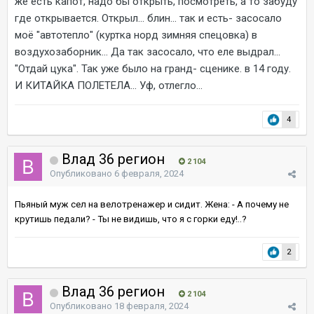
же есть капот, надо бы открыть, посмотреть, а то забуду
где открывается. Открыл... блин... так и есть- засосало
моё "автотепло" (куртка норд зимняя спецовка) в
воздухозаборник... Да так засосало, что еле выдрал...
"Отдай цука". Так уже было на гранд- сценике. в 14 году.
И КИТАЙКА ПОЛЕТЕЛА... Уф, отлегло...
4
Влад 36 регион
2 104
Опубликовано
6 февраля, 2024
Пьяный муж сел на велотренажер и сидит. Жена: - А почему не
крутишь педали? - Ты не видишь, что я с горки еду!..?
2
Влад 36 регион
2 104
Опубликовано
18 февраля, 2024