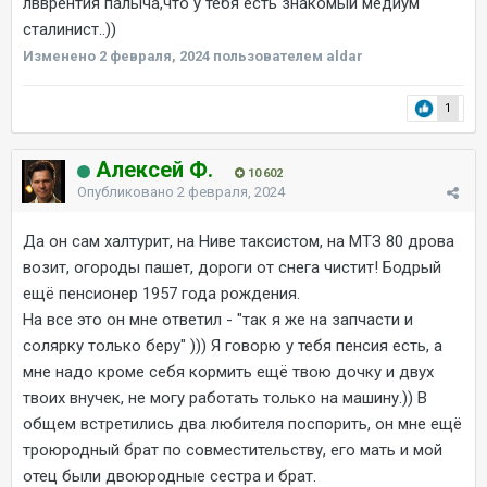
лвврентия палыча,что у тебя есть знакомый медиум
сталинист..))
Изменено
2 февраля, 2024
пользователем aldar
1
Алексей Ф.
10 602
Опубликовано
2 февраля, 2024
Да он сам халтурит, на Ниве таксистом, на МТЗ 80 дрова
возит, огороды пашет, дороги от снега чистит! Бодрый
ещё пенсионер 1957 года рождения.
На все это он мне ответил - "так я же на запчасти и
солярку только беру" ))) Я говорю у тебя пенсия есть, а
мне надо кроме себя кормить ещё твою дочку и двух
твоих внучек, не могу работать только на машину.)) В
общем встретились два любителя поспорить, он мне ещё
троюродный брат по совместительству, его мать и мой
отец были двоюродные сестра и брат.