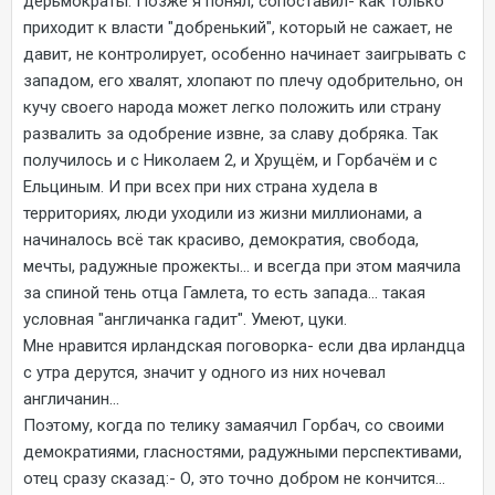
дерьмократы. Позже я понял, сопоставил- как только
приходит к власти "добренький", который не сажает, не
давит, не контролирует, особенно начинает заигрывать с
западом, его хвалят, хлопают по плечу одобрительно, он
кучу своего народа может легко положить или страну
развалить за одобрение извне, за славу добряка. Так
получилось и с Николаем 2, и Хрущём, и Горбачём и с
Ельциным. И при всех при них страна худела в
территориях, люди уходили из жизни миллионами, а
начиналось всё так красиво, демократия, свобода,
мечты, радужные прожекты... и всегда при этом маячила
за спиной тень отца Гамлета, то есть запада... такая
условная "англичанка гадит". Умеют, цуки.
Мне нравится ирландская поговорка- если два ирландца
с утра дерутся, значит у одного из них ночевал
англичанин...
Поэтому, когда по телику замаячил Горбач, со своими
демократиями, гласностями, радужными перспективами,
отец сразу сказад:- О, это точно добром не кончится...