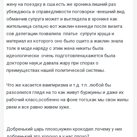
жену на поездку в сша.есть же хроника.лишний раз
убеждаюсь в справедливости поговорки -внешний вид
обманчив.супруга может и выглядела в хронике как
жительница села,но вот жаклин кеннеди после визита
сов делегации похвалила платье супруги хруща и
материал из которого оно было сшито.а жаклин знала
толк в моде.наряду с этим жена никиты была
идеологически очень подготовлена,кажется была
доктором наук,и давала жару при спорах о
преимуществах нашей политической системы..
Что же касается вампиризма и т.д. т.п...любой бы
разозлился глядя на то как живут буржуины и даже их
рабочий класс,особенно на фоне того,как мы свои жилы
рвем и все равно живем хуже...
Добренький царь плохо,нужен крокодил..почему у них
добренький это хорошо,а у нас плохо?