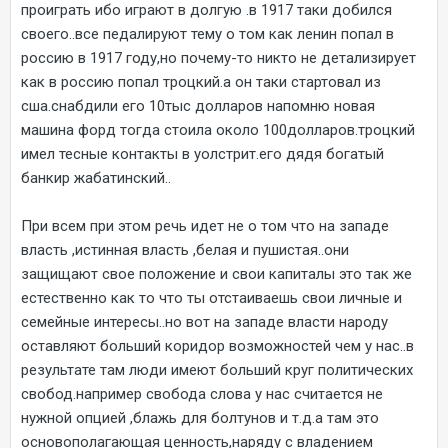
проиграть ибо играют в долгую .в 1917 таки добился
своего..все педалируют тему о том как ленин попал в
россию в 1917 году,но почему-то никто не детализирует
как в россию попал троцкий.а он таки стартовал из
сша.снабдили его 10тыс долларов напомню новая
машина форд тогда стоила около 100долларов.троцкий
имел тесные контакты в уолстрит.его дядя богатый
банкир жабатинский..
При всем при этом речь идет не о том что на западе
власть ,истинная власть ,белая и пушистая..они
защищают свое положение и свои капиталы это так же
естественно как то что ты отстаиваешь свои личные и
семейные интересы..но вот на западе власти народу
оставляют больший коридор возможностей чем у нас..в
результате там люди имеют больший круг политических
свобод.например свобода слова у нас считается не
нужной опцией ,блажь для болтунов и т.д.а там это
основополагающая ценность,наряду с владением