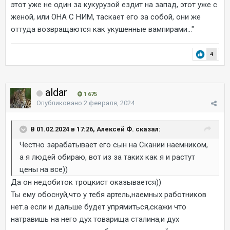
этот уже не один за кукурузой ездит на запад, этот уже с
женой, или ОНА С НИМ, таскает его за собой, они же
оттуда возвращаются как укушенные вампирами..."
4
aldar
1 675
Опубликовано
2 февраля, 2024
В 01.02.2024 в 17:26, Алексей Ф. сказал:
Честно зарабатывает его сын на Скании наемником,
а я людей обираю, вот из за таких как я и растут
цены на все))
Да он недобиток троцкист оказывается))
Ты ему обоснуй,что у тебя артель,наемных работников
нет.а если и дальше будет упрямиться,скажи что
натравишь на него дух товарища сталина,и дух