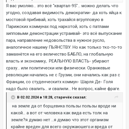
Я вас умоляю... это всё "квартал-95"... можно делать что
угодно, создавая видимость демократии- да хоть яйца к
мостовой прибивай, хоть трахайся вгрупповую в
Парижских коммунах под наркотой, хоть с патлами
хипповыми демонстрации устраивай- это всё выпускание
пара, направление недовольства в нужное русло,
аналогичное нашему ПЬЯНСТВУ. Но как только тко-то-то
замахнётся на его величество БАБЛО, на глобальную
власть и экономику, РЕАЛЬНУЮ ВЛАСТЬ- убирают
сразу... или политически или физически. Оранжевые
революции начались не с Грузии, они начались как раз с
Франции, со студенческитх коммун- Шарля Де- Голя
надо было свалить... и свалили... Не вопрос, кайне фраге.
В 02.02.2024 в 18:28, старичёк сказал:
на земле да от
пользы пользы вроде ни
борщевика
какой... а вот от человека как вида есть толк на
земле?я думаю нет ...я думаю что этот организм
крайне вреден для всего окружаюшего.и вреда от