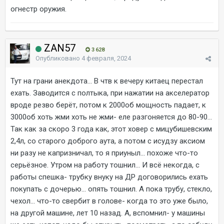
огнестр оружия.
ZAN57
3 628
Опубликовано
4 февраля, 2024
Тут на грани анекдота... В чтв к вечеру китаец перестал
ехать. Заводится с полтыка, при нажатии на акселератор
вроде резво берёт, потом к 2000об мощность падает, к
3000об хоть жми хоть не жми- еле разгоняется до 80-90...
Так как за скоро 3 года как, этот ховер с мицубишевским
2,4л, со старого доброго аута, а потом с исудзу аксиом
ни разу не капризничал, то я приуныл... похоже что-то
серьёзное. Утром на работу тошнил... И всё некогда, с
работы спешка- трубку внуку на ДР договорились ехать
покупать с дочерью... опять тошнил. А пока трубу, стекло,
чехол... что-то свербит в голове- когда то это уже было,
на другой машине, лет 10 назад. А, вспомнил- у машины