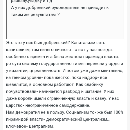
развалу,упадку и т.д
А у них добренький руководитель не приводит к
таким же результатам..?
Это кто у них был добренький? Капитализм есть
капитализм, там ничего личного... а вот у нас всегда,
особенно с времён ига была жесткая пирамида власти,
ро сути систему государственно ти мы переняли у орды и
у византии, цпрмтвенность. И потом уже даже ментально,
на генном уровне- пока жёстко, пока надзор- всё
шевелится, в основном работают. Как слабинку
почувствовали- начинается разброд и шатание. У них
даже короли имели ограниченную власть и казну. У нас
царство- неограниченное самодержавие.
Нам демократия не в пользу. Социализм то- же был 100%
пирамидой власти- демократический централизм...
ключевое- централизм.