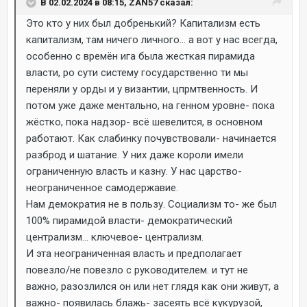
В 02.02.2024 в 08:15, ZAN57 сказал:
Это кто у них был добренький? Капитализм есть
капитализм, там ничего личного... а вот у нас всегда,
особенно с времён ига была жесткая пирамида
власти, ро сути систему государственно ти мы
переняли у орды и у византии, цпрмтвенность. И
потом уже даже ментально, на генном уровне- пока
жёстко, пока надзор- всё шевелится, в основном
работают. Как слабинку почувствовали- начинается
разброд и шатание. У них даже короли имели
ограниченную власть и казну. У нас царство-
неограниченное самодержавие.
Нам демократия не в пользу. Социализм то- же был
100% пирамидой власти- демократический
централизм... ключевое- централизм.
И эта неограниченная власть и предполагает
повезло/не повезло с руководителем. и тут не
важно, разозлился он или нет глядя как они живут, а
важно- появилась блажь- засеять всё кукурузой,