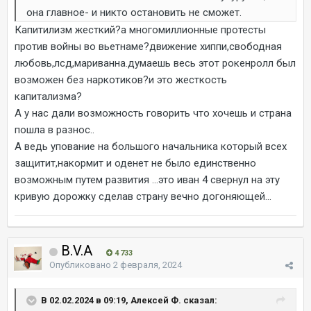
она главное- и никто остановить не сможет.
Капитилизм жесткий?а многомиллионные протесты
против войны во вьетнаме?движение хиппи,свободная
любовь,лсд,мариванна.думаешь весь этот рокенролл был
возможен без наркотиков?и это жесткость
капитализма?
А у нас дали возможность говорить что хочешь и страна
пошла в разнос..
А ведь упование на большого начальника который всех
защитит,накормит и оденет не было единственно
возможным путем развития ...это иван 4 свернул на эту
кривую дорожку сделав страну вечно догоняющей...
B.V.A
4 733
Опубликовано
2 февраля, 2024
В 02.02.2024 в 09:19, Алексей Ф. сказал: