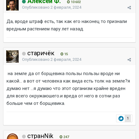
Алексей Ф.
10 602
Опубликовано
2 февраля, 2024
Да, вроде штраф есть, так как его наконец то признали
вредным растением пару лет назад.
старичёк
15
Опубликовано
2 февраля, 2024
на земле да от
пользы пользы вроде ни
борщевика
какой... а вот от человека как вида есть толк на земле?я
думаю нет ...я думаю что этот организм крайне вреден
для всего окружаюшего.и вреда от него в сотни раз
больше чем от борщевика.
1
странNik
247