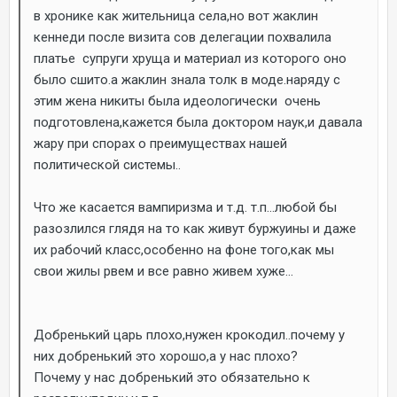
в хронике как жительница села,но вот жаклин
кеннеди после визита сов делегации похвалила
платье супруги хруща и материал из которого оно
было сшито.а жаклин знала толк в моде.наряду с
этим жена никиты была идеологически очень
подготовлена,кажется была доктором наук,и давала
жару при спорах о преимуществах нашей
политической системы..
Что же касается вампиризма и т.д. т.п...любой бы
разозлился глядя на то как живут буржуины и даже
их рабочий класс,особенно на фоне того,как мы
свои жилы рвем и все равно живем хуже...
Добренький царь плохо,нужен крокодил..почему у
них добренький это хорошо,а у нас плохо?
Почему у нас добренький это обязательно к