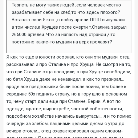
Терпеть не могу таких людей ,если человек честно
зарабатывает себе на хлеб,то что здесь плохого?
Вставлю свои 5 коп. ,в войну артели ППШ выпускали
в том числе,а Хрущев после смерти т.Сталина закрыл
265000 артелей. Что за напасть над страной ,что
постоянно какие-то мудаки на верх пролазят?
Я как то еще в юности осознал, кто они эти мудаки. отец
рассказывал и про Сталина и про Хруща. Не смотря на то,
что при Сталине отца посадили, а при Хруще освободили,
но батя Хруща даже не ненавидел, а как то презирал...
вроде все предпосылки были после войны, тем более к
середине 50х поднять страну, но в гору шло в основном
то, чему старт дали еще при Сталине, Берии. А вот по
одежде, жратве, ширпотребе, частной собственности,
подсобном хозяйстве начались выкрутасы... я и то помню
очереди за хлебом, пацанами целыми днями с утра до
вечера стояли... отец охарактеризовал одним словом-