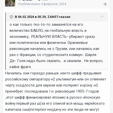
Опубликовано
4 февраля, 2024
В 04.02.2024 в 05:29, ZAN57 сказал:
о как только тко-то-то замахнётся на его
величество БАБЛО, на глобальную власть и
экономику, РЕАЛЬНУЮ ВЛАСТЬ- убирают сразу...
или политически или физически. Оранжевые
революции начались не с Грузии, они начались как
раз с Франции, со студенческитх коммун- Шарля
Де- Голя надо было свалить... и свалили... Не вопрос,
кайне фраге.
Начались они гораздо раньше..некто шифф предьявил
российскому омпэратору н2 ультиматум-или он отменяет
черту оседлости для евреев или потеряет корону..н2
пренебрег..последовала т.н. революция 1905-7 годов
,этот шифф финансировал японию в русско-японскую
войну.первый раз ш(за его спиной вся мощь еврейского
капитала сша)потерпел неудачу.но эти люди не могут