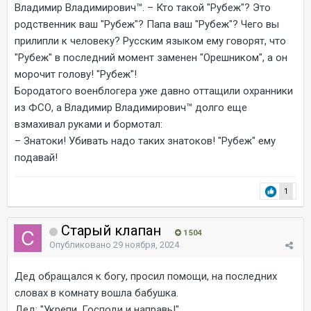
Владимир Владимирович™. – Кто такой "Рубеж"? Это
родственник ваш "Рубеж"? Папа ваш "Рубеж"? Чего вы
прилипли к человеку? Русским языком ему говорят, что
"Рубеж" в последний момент заменен "Орешником", а он
морочит голову! "Рубеж"!
Бородатого военблогера уже давно оттащили охранники
из ФСО, а Владимир Владимирович™ долго еще
взмахивал руками и бормотал:
– Знатоки! Убивать надо таких знатоков! "Рубеж" ему
подавай!
1
Старый клапан
1 504
Опубликовано
29 ноября, 2024
Дед обращался к богу, просил помощи, на последних
словах в комнату вошла бабушка.
Дед: "Укрепи, Господи и направь!"