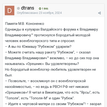
dtrans
1 846
Опубликовано
23 ноября, 2024
Памяти М.В. Кононенко
Однажды в кулуарах Валдайского форума к Владимиру
Владимировичу™ протиснулся бородатый молодой
человек военблогерского типа и спросил:
– А вы по Южмашу "Рубежом" ударили?
– Можете считать нашу ракету "Рубежом", – сказал
Владимир Владимирович™ вежливо, – но до сих пор она
называлась «Орешник». Вы удовлетворены?
Но бородатый военблогер-любитель удовлетворен не
был.
– Позвольте, – воскликнул он с военблогерской
назойливостью, – но ведь в РВСН РФ нет никаких
«Орешников»! Я читал в Википедии, что есть "Ярсы", есть
"Тополя", есть "Тополя-М" и один "Рубеж".
– Идите к чертовой матери со своим "Рубежом"! – заорал