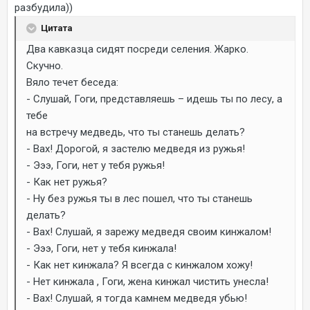
разбудила))
Цитата
Два кавказца сидят посреди селения. Жарко.
Скучно.
Вяло течет беседа:
- Слушай, Гоги, представляешь – идешь ты по лесу, а
тебе
на встречу медведь, что ты станешь делать?
- Вах! Дорогой, я застелю медведя из ружья!
- Эээ, Гоги, нет у тебя ружья!
- Как нет ружья?
- Ну без ружья ты в лес пошел, что ты станешь
делать?
- Вах! Слушай, я зарежу медведя своим кинжалом!
- Эээ, Гоги, нет у тебя кинжала!
- Как нет кинжала? Я всегда с кинжалом хожу!
- Нет кинжала , Гоги, жена кинжал чистить унесла!
- Вах! Слушай, я тогда камнем медведя убью!