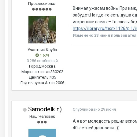
Профессионал
Внимая ужасам войны,При каждо
забудет;Но где-то есть душа 
искренние слезы —То слезы бед
https://ilibrary.ru/text/1126/p.1/
Изменено
23 июня
пользовател
Участник Клуба
1 674
3 286 сообщений
Город:
москва
Марка авто:
газ330202
Двигатель:
405
Год выпуска Авто:
2006
Samodelkin)
Опубликовано
29 июня
Наш Человек
А я вот молодость решил вспом
40-летней давности...))