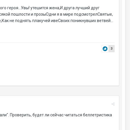
о героя...Увы! утешится жена,И друга лучший друг
всякой пошлости и прозыОдни я в мире подсмотрелСвятые,
,Как не поднять плакучей ивеСвоих поникнувших ветвей...
3
али". Проверить, будет ли сейчас читаться беллетристика