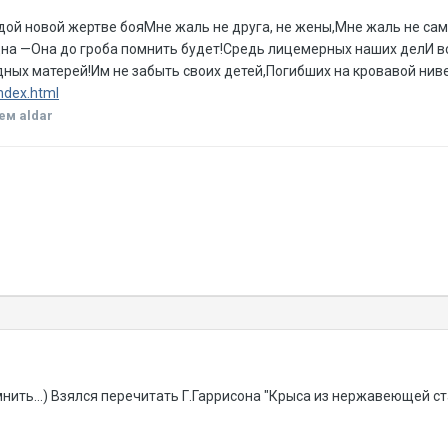
й новой жертве бояМне жаль не друга, не жены,Мне жаль не самог
одна —Она до гроба помнить будет!Средь лицемерных наших делИ 
ных матерей!Им не забыть своих детей,Погибших на кровавой ниве
index.html
ем aldar
нить...) Взялся перечитать Г.Гаррисона "Крыса из нержавеющей ст