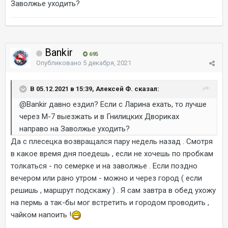
Заволжье уходить?
Bankir
695
Опубликовано
5 декабря, 2021
В 05.12.2021 в 15:39, Алексей Ф. сказал:
@Bankir
давно ездил? Если с Ларина ехать, то лучше
через М-7 выезжать и в Гнилицких Двориках
направо на Заволжье уходить?
Да с плесецка возвращался пару недель назад . Смотря
в какое время дня поедешь , если не хочешь по пробкам
толкаться - по семерке и на заволжье . Если поздно
вечером или рано утром - можно и через город ( если
решишь , маршрут подскажу ) . Я сам завтра в обед ухожу
на пермь а так-бы мог встретить и городом проводить ,
чайком напоить !