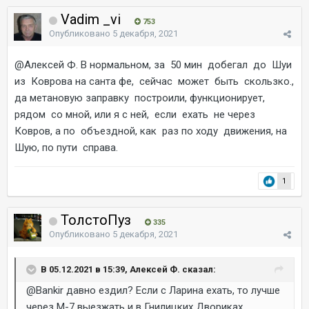
Vadim _vi
753
Опубликовано
5 декабря, 2021
@Алексей Ф.
В нормальном, за 50 мин добегал до Шуи
из Коврова на санта фе, сейчас может быть скользко.,
да метановую заправку построили, функционирует,
рядом со мной, или я с ней, если ехать не через
Ковров, а по объездной, как раз по ходу движения, на
Шую, по пути справа.
1
ТолстоПуз
335
Опубликовано
5 декабря, 2021
В 05.12.2021 в 15:39, Алексей Ф. сказал:
@Bankir
давно ездил? Если с Ларина ехать, то лучше
через М-7 выезжать и в Гнилицких Двориках