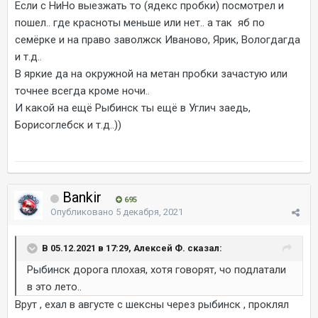
Если с НиНо выезжать то (ядекс пробки) посмотрел и
пошел.. где красноты меньше или нет.. а так яб по
семёрке и на право заволжск Иваново, Ярик, Вологдагда
и т.д..
В яркие да на окружной на метан пробки зачастую или
точнее всегда кроме ночи..
И какой на ещё Рыбинск ты ещё в Углич заедь,
Борисоглебск и т.д..))
Bankir
695
Опубликовано
5 декабря, 2021
В 05.12.2021 в 17:29, Алексей Ф. сказал:
Рыбинск дорога плохая, хотя говорят, чо подлатали
в это лето..
Врут , ехал в августе с шексны через рыбинск , проклял