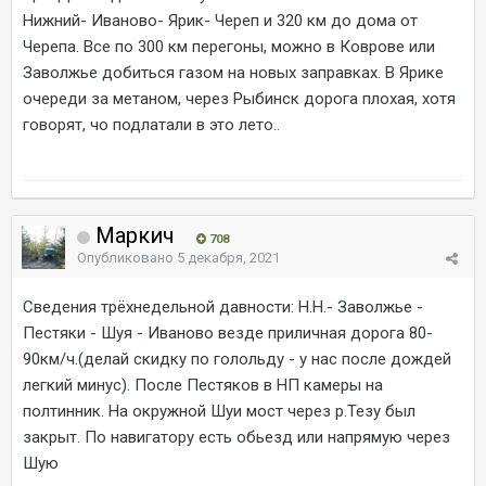
Нижний- Иваново- Ярик- Череп и 320 км до дома от
Черепа. Все по 300 км перегоны, можно в Коврове или
Заволжье добиться газом на новых заправках. В Ярике
очереди за метаном, через Рыбинск дорога плохая, хотя
говорят, чо подлатали в это лето..
Маркич
708
Опубликовано
5 декабря, 2021
Сведения трёхнедельной давности: Н.Н.- Заволжье -
Пестяки - Шуя - Иваново везде приличная дорога 80-
90км/ч.(делай скидку по голольду - у нас после дождей
легкий минус). После Пестяков в НП камеры на
полтинник. На окружной Шуи мост через р.Тезу был
закрыт. По навигатору есть обьезд или напрямую через
Шую