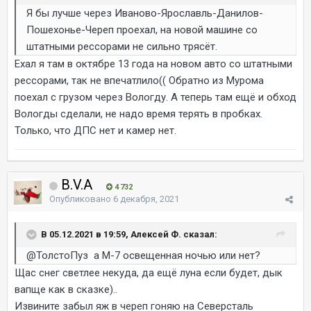
Я бы лучше через Иваново-Ярославль-Данилов-
Пошехонье-Череп проехал, на новой машине со
штатными рессорами не сильно трясёт.
Ехал я там в октябре 13 года на новом авто со штатными
рессорами, так не впечатлило(( Обратно из Мурома
поехал с грузом через Вологду. А теперь там ещё и обход
Вологды сделали, не надо время терять в пробках.
Только, что ДПС нет и камер нет.
B.V.A
4 732
Опубликовано
6 декабря, 2021
В 05.12.2021 в 19:59, Алексей Ф. сказал:
@ТолстоПуз
а М-7 освещенная ночью или нет?
Щас снег светлее некуда, да ещё луна если будет, дык
вапще как в сказке)..
Извините забыл яж в череп гоняю на Северсталь