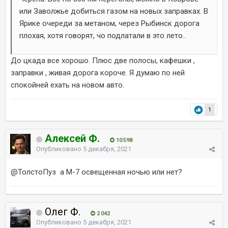
или Заволжье добиться газом на новых заправках. В
Ярике очереди за метаном, через Рыбинск дорога
плохая, хотя говорят, чо подлатали в это лето..
До цкада все хорошо. Плюс две полосы, кафешки ,
заправки , живая дорога короче. Я думаю по ней
спокойней ехать на новом авто.
1
Алексей Ф.
10 598
Опубликовано
5 декабря, 2021
@ТолстоПуз
а М-7 освещенная ночью или нет?
Олег Ф.
2 042
Опубликовано
5 декабря, 2021