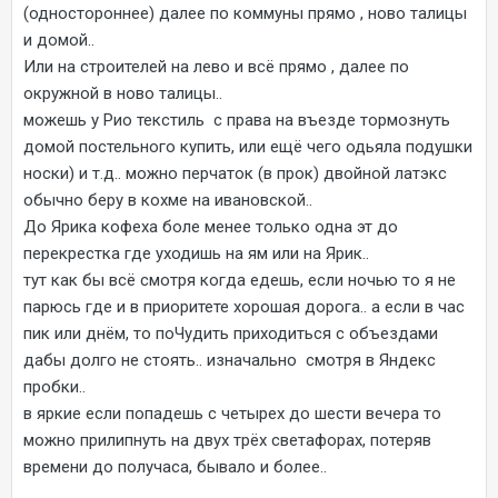
(одностороннее) далее по коммуны прямо , ново талицы
и домой..
Или на строителей на лево и всё прямо , далее по
окружной в ново талицы..
можешь у Рио текстиль с права на въезде тормознуть
домой постельного купить, или ещё чего одьяла подушки
носки) и т.д.. можно перчаток (в прок) двойной латэкс
обычно беру в кохме на ивановской..
До Ярика кофеха боле менее только одна эт до
перекрестка где уходишь на ям или на Ярик..
тут как бы всё смотря когда едешь, если ночью то я не
парюсь где и в приоритете хорошая дорога.. а если в час
пик или днём, то поЧудить приходиться с объездами
дабы долго не стоять.. изначально смотря в Яндекс
пробки..
в яркие если попадешь с четырех до шести вечера то
можно прилипнуть на двух трёх светафорах, потеряв
времени до получаса, бывало и более..