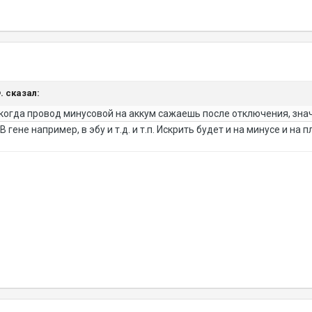
Ф. сказал:
 когда провод минусовой на аккум сажаешь после отключения, значи
гене например, в эбу и т.д. и т.п. Искрить будет и на минусе и на 