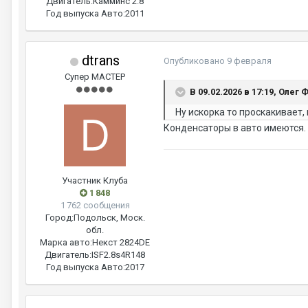
Двигатель:
Камминс 2.8
Год выпуска Авто:
2011
dtrans
Опубликовано
9 февраля
Супер МАСТЕР
В 09.02.2026 в 17:19, Олег 
Ну искорка то проскакивает,
Конденсаторы в авто имеются. В 
Участник Клуба
1 848
1 762 сообщения
Город:
Подольск, Моск.
обл.
Марка авто:
Некст 2824DE
Двигатель:
ISF2.8s4R148
Год выпуска Авто:
2017