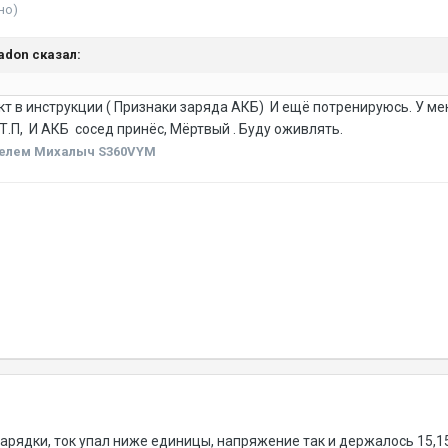
но)
ladon сказал:
т в инструкции ( Признаки заряда АКБ) И ещё потренируюсь. У меня
Т.П, И АКБ сосед принёс, Мёртвый . Буду оживлять.
елем Михалыч S360VYM
зарядки, ток упал ниже единицы, напряжение так и держалось 15,15