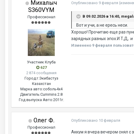
Михалыч
Опубликовано
9 февраля
(измене
S360VYM
В 09.02.2026 в 16:40, mega
Профессионал
Вот и учи, а не ересь неси.
Хорошо! Прочитаю еще раз пунк
зарядных разных эпох.И Т,Д, и 
Изменено
9 февраля
пользоват
Участник Клуба
627
2 874 сообщения
Город:
г.Экибастуз
Казахстан
Марка авто:
соболь4х4
Двигатель:
Cummins 2.8
Год выпуска Авто:
2011г.
Олег Ф.
Опубликовано
10 февраля
Профессионал
Аккум я вчера вечером снял с 