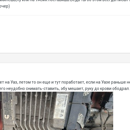
очер)
т на Уаз, летом то он еще и тут поработает, если на Уазе раньше 
его неудобно снимать-ставить, эбу мешает, руку до крови ободрал.