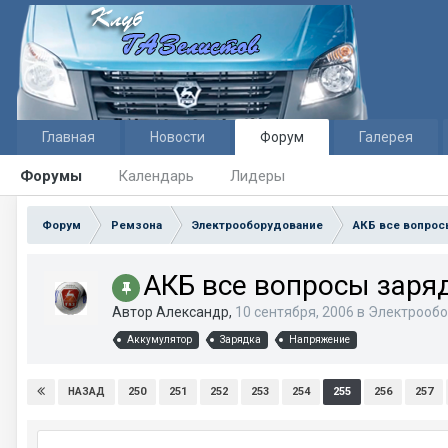
Главная
Новости
Форум
Галерея
Форумы
Календарь
Лидеры
Форум
Ремзона
Электрооборудование
АКБ все вопрос
АКБ все вопросы заря
Автор Александр,
10 сентября, 2006
в
Электрообо
Аккумулятор
Зарядка
Напряжение
250
251
252
253
254
255
256
257
НАЗАД