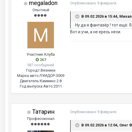
megaladon
Опубликовано
9 февраля
Опытный
В 09.02.2026 в 15:44, Мих
Ну да я фантазёр ! тот ещё.
Вот и учи, а не ересь неси.
Участник Клуба
267
587 сообщений
Город:
г.Вязники
Марка авто:
ЛУИДОР-3009
Двигатель:
Камминс 2.8
Год выпуска Авто:
2011
Татарин
Опубликовано
9 февраля
Профессионал
В 09.02.2026 в 12:04, Олег 