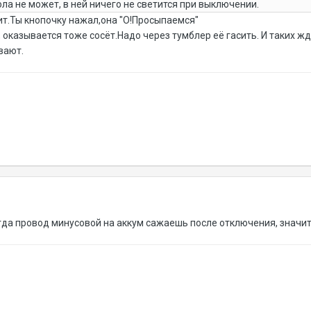
ола не может, в ней ничего не светится при выключении.
ит.Ты кнопочку нажал,она "О!Просыпаемся"
оказывается тоже сосёт.Надо через тумблер её гасить. И таких ж
вают.
огда провод минусовой на аккум сажаешь после отключения, значит 