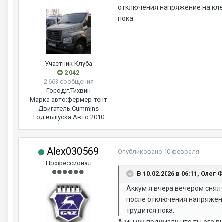
отключения напряжение на клем
пока.
Участник Клуба
2 042
2 663 сообщения
Город:
г.Тихвин
Марка авто:
фермер-тент
Двигатель:
Cummins
Год выпуска Авто:
2010
Alex030569
Опубликовано
10 февраля
Профессионал
В 10.02.2026 в 06:11, Олег 
Аккум я вчера вечером снял 
после отключения напряжение
трудится пока.
А мы уж подумали,что ты его в