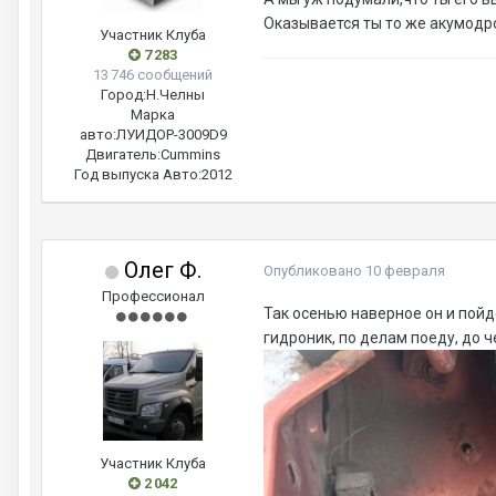
Оказывается ты то же акумодр
Участник Клуба
7 283
13 746 сообщений
Город:
Н.Челны
Марка
авто:
ЛУИДОР-3009D9
Двигатель:
Cummins
Год выпуска Авто:
2012
Олег Ф.
Опубликовано
10 февраля
Профессионал
Так осенью наверное он и пойде
гидроник, по делам поеду, до ч
Участник Клуба
2 042