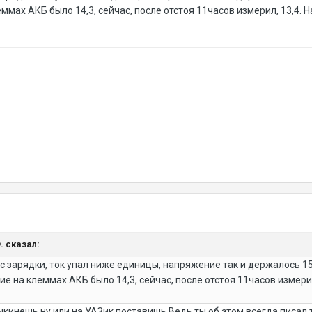
мах АКБ было 14,3, сейчас, после отстоя 11часов измерил, 13,4. Н
Ф. сказал:
с зарядки, ток упал ниже единицы, напряжение так и держалось 15
 на клеммах АКБ было 14,3, сейчас, после отстоя 11часов измерил,
ыкинешь,ну или на УАЗик поставишь.Ведь ты об этом всегда писал т