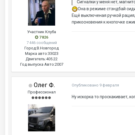
Сигналки у меня нет, магнит
Она в режиме стэндбай сид
Ещё выключеная ручкой рация, 
прикосновения к кнопочке ожи
Участник Клуба
7 826
7 446 сообщений
Город:
В.Новгород
Марка авто:
33023
Двигатель:
405.22
Год выпуска Авто:
2007
Олег Ф.
Опубликовано
9 февраля
Профессионал
Ну искорка то проскакивает, к