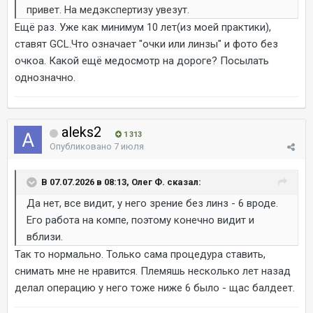
привет. На медэкспертизу увезут.
Ещё раз. Уже как минимум 10 лет(из моей практики),
ставят
GCL.Что
означает
"очки или линзы" и фото без
очкоа.
Какой ещё медосмотр на дороге? Посылать
однозначно.
aleks2
1 313
Опубликовано
7 июля
В 07.07.2026 в 08:13, Олег Ф. сказал:
Да нет, все видит, у него зрение без линз - 6 вроде.
Его работа на компе, поэтому конечно видит и
вблизи.
Так то нормально. Только сама процедура ставить,
снимать мне не нравится. Племяшь несколько лет назад
делал операцию у него тоже ниже 6 было - щас балдеет.