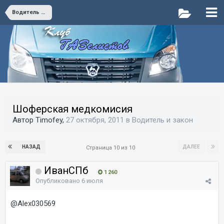
Водитель и закон
Шоферская медкомисия
Автор Timofey,
27 октября, 2011
в
Водитель и закон
НАЗАД
ДАЛЕЕ
Страница 10 из 10
ИванСПб
1 260
Опубликовано
6 июля
@Alex030569