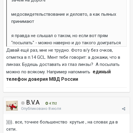
зачем на дороге
медосвидетельствование и деловто, а как пьяных
принимают
я правда не слышал о таком, но если вот прям
"посылать" - можно наверно и до такого доиграться
Давай ещё раз, мне не трудно. Фото в/у без очков,
отметка в п.14 GCL. Мент тебе говорит: а докажи, что в
линзах. Будешь доставать из глаз линзы? А посылать
единый
можно по всякому. Например напомнить
телефон доверия МВД России
B.V.A
4 732
Опубликовано
8 июля
)))).. все, точнее большенство крутые , на словах да в
сети..