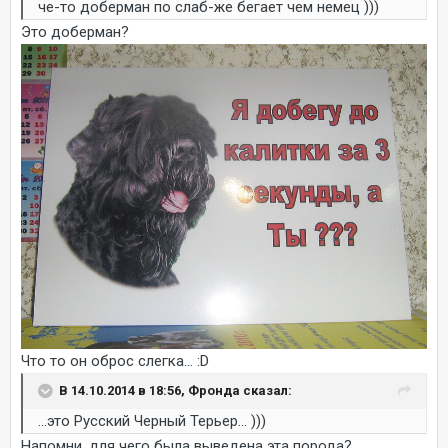
че-то доберман по слаб-же бегает чем немец )))
Это доберман?
Что то он оброс слегка... :D
В 14.10.2014 в 18:56, Фронда сказал:
...это Русский Черный Терьер... )))
Напомни, для чего была выведена эта порода?