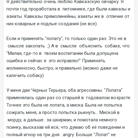
Я действительно очень люблю Кавказскую овчарку. Я
почти год проработала в питомнике, где были кавказы и
азиаты. Кавказы прямолинейны, азиаты же в отличие от
них коварные и подлые создания (не все)
Если и применять "лопату", то только один раз. Это не в
смысле закопать ;) А в смысле объяснить собаке, что
"Милая, где-то в твоем воспитании была допущена
ошибка и сейчас я это исправлю!" Применять
молниеносно, быстро, и правильно (можно даже не
калечить собаку)
У меня две Черных Терьера, оба агрессивны. "Лопата"
применялась один раз со старшей в годовалом возрасте.
Точнее это была не лопата, а миска. Была не попытка
сожрать меня, а просто попытка рыкнуть... Миской в
морду, а дальше.. за шкирман, и помотала немного
псинку, высказав ей всё, что думаю об её поведении и
полный игнор на три дня :angry: Больше "Лопат" не