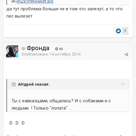
да тут проблема больше не в том что залезут, а то что
пес вылезет
1
Фронда
44
Опубликовано
14 октября, 2014
AHдрей сказал:
Ты с кавказцами, общалась? И с собаками и с
людьми ! Только "лопата" ...
:D :D :D