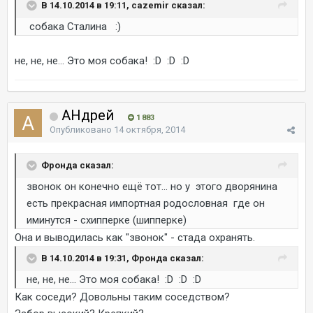
В 14.10.2014 в 19:11, cazemir сказал:
собака Сталина :)
не, не, не... Это моя собака! :D :D :D
AHдрей
1 883
Опубликовано
14 октября, 2014
Фронда сказал:
звонок он конечно ещё тот... но у этого дворянина
есть прекрасная импортная родословная где он
иминутся - схипперке (шипперке)
Она и выводилась как "звонок" - стада охранять.
В 14.10.2014 в 19:31, Фронда сказал:
не, не, не... Это моя собака! :D :D :D
Как соседи? Довольны таким соседством?