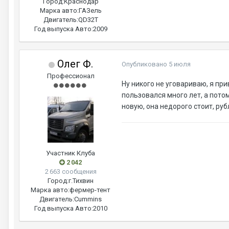
Город:
Краснодар
Марка авто:
ГАЗель
Двигатель:
QD32T
Год выпуска Авто:
2009
Олег Ф.
Опубликовано
5 июля
Профессионал
Ну никого не уговариваю, я при
пользовался много лет, а пото
новую, она недорого стоит, руб
Участник Клуба
2 042
2 663 сообщения
Город:
г.Тихвин
Марка авто:
фермер-тент
Двигатель:
Cummins
Год выпуска Авто:
2010