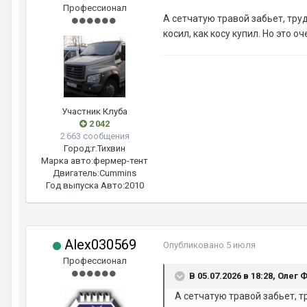
Профессионал
А сетчатую травой забьет, труд
косил, как косу купил. Но это 
Участник Клуба
2 042
2 663 сообщения
Город:
г.Тихвин
Марка авто:
фермер-тент
Двигатель:
Cummins
Год выпуска Авто:
2010
Alex030569
Опубликовано
5 июля
Профессионал
В 05.07.2026 в 18:28, Олег 
А сетчатую травой забьет, тр