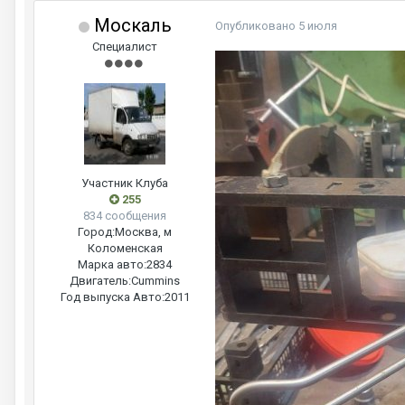
Москаль
Опубликовано
5 июля
Специалист
Участник Клуба
255
834 сообщения
Город:
Москва, м
Коломенская
Марка авто:
2834
Двигатель:
Cummins
Год выпуска Авто:
2011