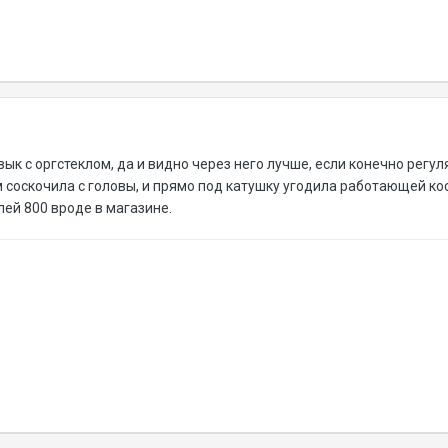
вык с оргстеклом, да и видно через него лучше, если конечно регу
м соскочила с головы, и прямо под катушку угодила работающей кос
лей 800 вроде в магазине.