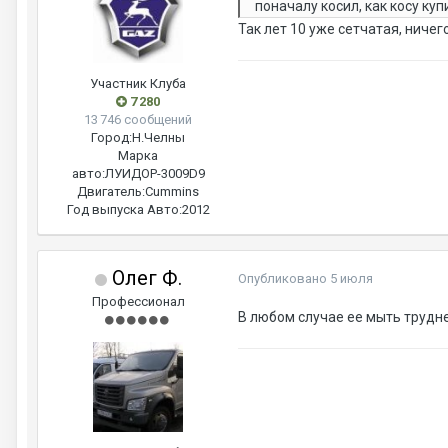
поначалу косил, как косу куп
Так лет 10 уже сетчатая, ничег
Участник Клуба
7 280
13 746 сообщений
Город:
Н.Челны
Марка
авто:
ЛУИДОР-3009D9
Двигатель:
Cummins
Год выпуска Авто:
2012
Олег Ф.
Опубликовано
5 июля
Профессионал
В любом случае ее мыть трудн