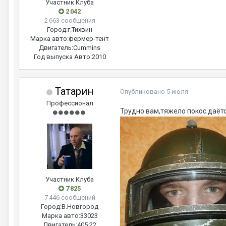
Участник Клуба
2 042
2 663 сообщения
Город:
г.Тихвин
Марка авто:
фермер-тент
Двигатель:
Cummins
Год выпуска Авто:
2010
Татарин
Опубликовано
5 июля
Профессионал
Трудно вам,тяжело покос даёт
Участник Клуба
7 825
7 446 сообщений
Город:
В.Новгород
Марка авто:
33023
Двигатель:
405.22