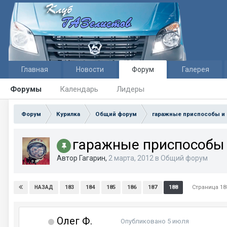
Главная
Новости
Форум
Галерея
Форумы
Календарь
Лидеры
Форум
Курилка
Общий форум
гаражные приспособы и
гаражные приспособы
Автор Гагарин,
2 марта, 2012
в
Общий форум
Страница 18
183
184
185
186
187
188
НАЗАД
Олег Ф.
Опубликовано
5 июля