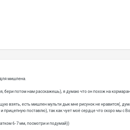
 для мишлена.
я, бери потом нам расскажешь), я думаю что он похож на кормаран
щую взять, есть мишлен мульти дык мне рисунок не нравится(, дум
 и прицепную поставлю), так как чует моё сердце что скоро мы с 
атком 6-7 мм, посмотри и подумай))