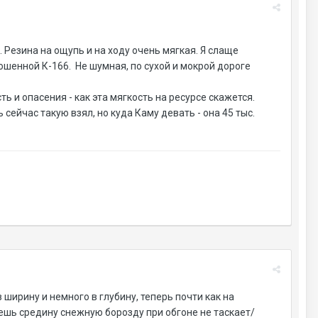
. Резина на ощупь и на ходу очень мягкая. Я слаще
ошенной К-166. Не шумная, по сухой и мокрой дороге
ь и опасения - как эта мягкость на ресурсе скажется.
сейчас такую взял, но куда Каму девать - она 45 тыс.
 ширину и немного в глубину, теперь почти как на
аешь средину снежную борозду при обгоне не таскает/