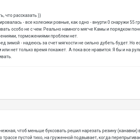
ть, что рассказать ))
овалась - все колесики ровные, как одно - внурти 0 снаружи 55 гр
ивать особо не с чем. Реально намного мягче Камы и порядком пон
оениями, торможениями проблем нет.
 зимой - надеюсь за счет мягкости не сильно дубеть будет. Но ест
ли нет только время покажет. А пока все нравится. Я бы и на руль 
ивать.
снежная, чтоб меньше буксовать решил нарезать резину (канавки) в
 по трассе пустой тихо, на груженной подвывает, когда перепрыгив