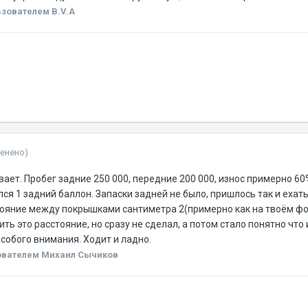
зователем B.V.A
менено)
ает. Пробег задние 250 000, передние 200 000, износ примерно 60% 
я 1 задний баллон. Запаски задней не было, пришлось так и ехать 
стояние между покрышками сантиметра 2(примерно как на твоём фо
ть это расстояние, но сразу не сделал, а потом стало понятно что 
особого внимания. Ходит и ладно.
вателем Михаил Сычиков