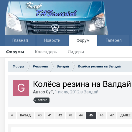
Главная
Новости
Форум
Галерея
Форумы
Календарь
Лидеры
Форум
Ремзона
Валдай
Колёса резина на Валдай
Колёса резина на Валдай
Автор GyT,
1 июля, 2012
в
Валдай
Колёса
40
41
42
43
44
45
46
47
НАЗАД
ДАЛЕЕ