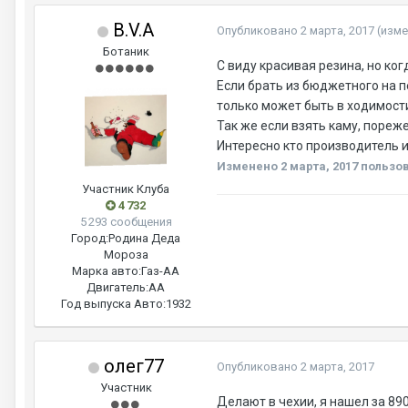
B.V.A
Опубликовано
2 марта, 2017
(изме
Ботаник
С виду красивая резина, но ког
Если брать из бюджетного на п
только может быть в ходимости
Так же если взять каму, пореже
Интересно кто производитель и
Изменено
2 марта, 2017
пользов
Участник Клуба
4 732
5 293 сообщения
Город:
Родина Деда
Мороза
Марка авто:
Газ-АА
Двигатель:
АА
Год выпуска Авто:
1932
олег77
Опубликовано
2 марта, 2017
Участник
Делают в чехии, я нашел за 890