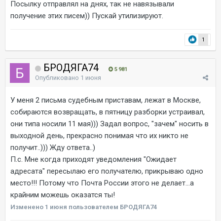
Посылку отправлял на днях, так не навязывали
получение этих писем)) Пускай утилизируют.
1
БРОДЯГА74
5 981
Опубликовано
1 июня
У меня 2 письма судебным приставам, лежат в Москве,
собираются возвращать, в пятницу разборки устраивал,
они типа носили 11 мая))) Задал вопрос, "зачем" носить в
выходной день, прекрасно понимая что их никто не
получит..))) Жду ответа..)
П.с. Мне когда приходят уведомления "Ожидает
адресата" пересылаю его получателю, прикрываю одно
место!!! Потому что Почта России этого не делает...а
крайним можешь оказатся ты!
Изменено
1 июня
пользователем БРОДЯГА74