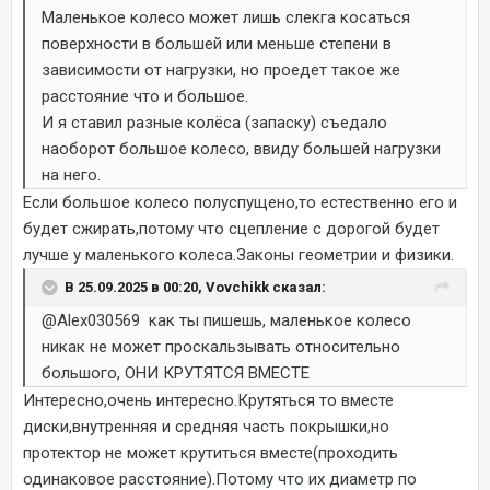
Маленькое колесо может лишь слекга косаться
поверхности в большей или меньше степени в
зависимости от нагрузки, но проедет такое же
расстояние что и большое.
И я ставил разные колёса (запаску) съедало
наоборот большое колесо, ввиду большей нагрузки
на него.
Если большое колесо полуспущено,то естественно его и
будет сжирать,потому что сцепление с дорогой будет
лучше у маленького колеса.Законы геометрии и физики.
В 25.09.2025 в 00:20, Vovchikk сказал:
@Alex030569
как ты пишешь, маленькое колесо
никак не может проскальзывать относительно
большого, ОНИ КРУТЯТСЯ ВМЕСТЕ
Интересно,очень интересно.Крутяться то вместе
диски,внутренняя и средняя часть покрышки,но
протектор не может крутиться вместе(проходить
одинаковое расстояние).Потому что их диаметр по