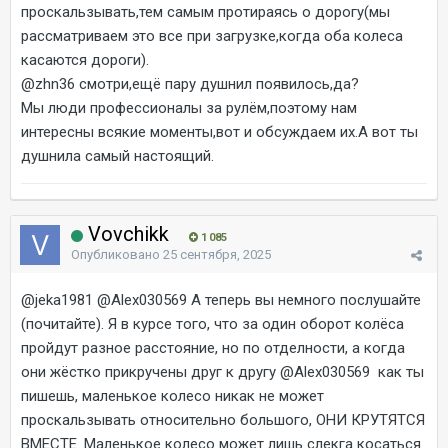
проскальзывать,тем самым протираясь о дорогу(мы
рассматриваем это все при загрузке,когда оба колеса
касаются дороги).
@zhn36
смотри,ещё пару душнил появилось,да?
Мы люди профессионалы за рулём,поэтому нам
интересны всякие моменты,вот и обсуждаем их.А вот ты
душнила самый настоящий.
Vovchikk
1 085
Опубликовано
25 сентября, 2025
@jeka1981
@Alex030569
А теперь вы немного послушайте
(почитайте). Я в курсе того, что за один оборот колёса
пройдут разное расстояние, но по отделности, а когда
они жёстко прикручены друг к другу
@Alex030569
как ты
пишешь, маленькое колесо никак не может
проскальзывать относительно большого, ОНИ КРУТЯТСЯ
ВМЕСТЕ. Маленькое колесо может лишь слекга косаться