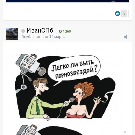
5
ИванСПб
1 260
Опубликовано
14 марта