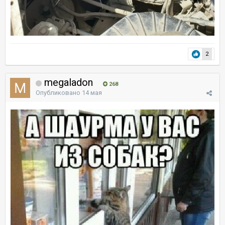
2
megaladon
268
Опубликовано
14 мая