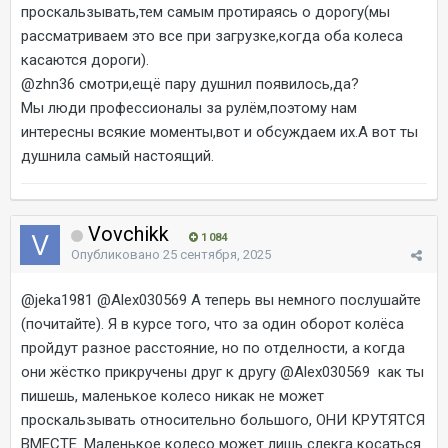
проскальзывать,тем самым протираясь о дорогу(мы
рассматриваем это все при загрузке,когда оба колеса
касаются дороги).
@zhn36
смотри,ещё пару душнил появилось,да?
Мы люди профессионалы за рулём,поэтому нам
интересны всякие моменты,вот и обсуждаем их.А вот ты
душнила самый настоящий.
Vovchikk
1 084
Опубликовано
25 сентября, 2025
@jeka1981
@Alex030569
А теперь вы немного послушайте
(почитайте). Я в курсе того, что за один оборот колёса
пройдут разное расстояние, но по отделности, а когда
они жёстко прикручены друг к другу
@Alex030569
как ты
пишешь, маленькое колесо никак не может
проскальзывать относительно большого, ОНИ КРУТЯТСЯ
ВМЕСТЕ. Маленькое колесо может лишь слекга косаться