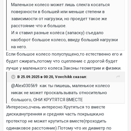
Маленькое колесо может лишь слекга косаться
поверхности в большей или меньше степени в
зависимости от нагрузки, но проедет такое же
расстояние что и большое.
И я ставил разные колёса (запаску) съедало
наоборот большое колесо, ввиду большей нагрузки
на него.
Если большое колесо полуспущено,то естественно его и
будет сжирать,потому что сцепление с дорогой будет
лучше у маленького колеса.Законы геометрии и физики.
В 25.09.2025 в 00:20, Vovchikk сказал:
@Alex030569
как ты пишешь, маленькое колесо
никак не может проскальзывать относительно
большого, ОНИ КРУТЯТСЯ ВМЕСТЕ
Интересно,очень интересно.Крутяться то вместе
диски,внутренняя и средняя часть покрышки,но
протектор не может крутиться вместе(проходить
одинаковое расстояние).Потому что их диаметр по