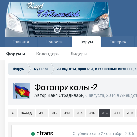
Главная
Новости
Форум
Галерея
Форумы
Календарь
Лидеры
Форум
Курилка
Анекдоты, приколы, интересные истории, 
Фотоприколы-2
Автор Ваня Страдивари,
6 августа, 2014
в
Анекдот
311
312
313
314
315
316
317
318
НАЗАД
dtrans
Опубликовано
27 сентября, 2025