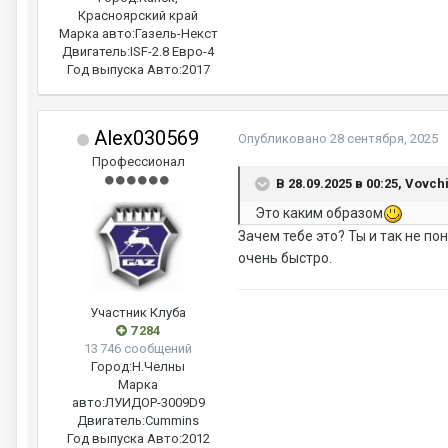
Красноярский край
Марка авто:
Газель-Некст
Двигатель:
ISF-2.8 Евро-4
Год выпуска Авто:
2017
Alex030569
Опубликовано
28 сентября, 2025
Профессионал
В 28.09.2025 в 00:25, Vovch
Это каким образом
Зачем тебе это? Ты и так не п
очень быстро.
Участник Клуба
7 284
13 746 сообщений
Город:
Н.Челны
Марка
авто:
ЛУИДОР-3009D9
Двигатель:
Cummins
Год выпуска Авто:
2012