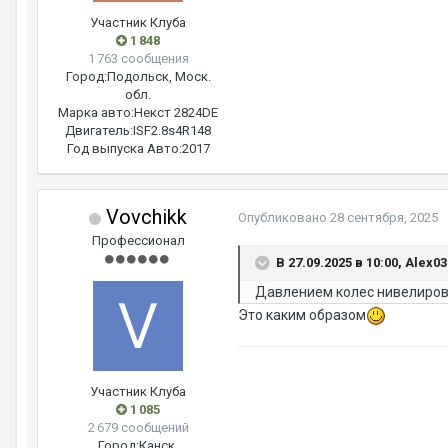
Участник Клуба
1 848
1 763 сообщения
Город:
Подольск, Моск.
обл.
Марка авто:
Некст 2824DE
Двигатель:
ISF2.8s4R148
Год выпуска Авто:
2017
Vovchikk
Опубликовано
28 сентября, 2025
Профессионал
В 27.09.2025 в 10:00, Alex0
Давлением колес нивелиров
Это каким образом
Участник Клуба
1 085
2 679 сообщений
Город:
Канск,