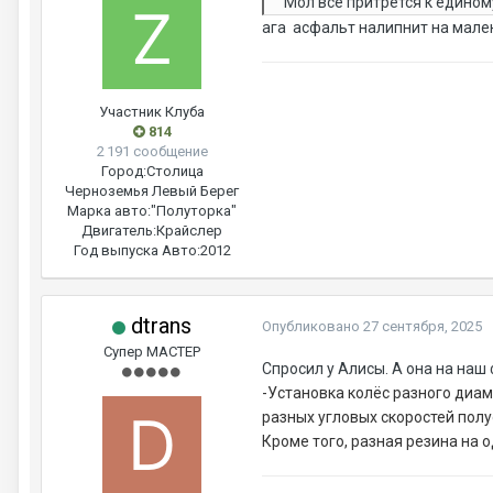
Мол всё притрется к едином
ага асфальт налипнит на мале
Участник Клуба
814
2 191 сообщение
Город:
Столица
Черноземья Левый Берег
Марка авто:
"Полуторка"
Двигатель:
Крайслер
Год выпуска Авто:
2012
dtrans
Опубликовано
27 сентября, 2025
Супер МАСТЕР
Спросил у Алисы. А она на наш
-Установка колёс разного диам
разных угловых скоростей полу
Кроме того, разная резина на 