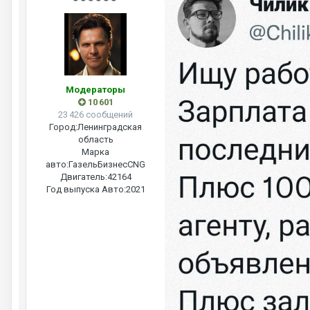
Модераторы
10 601
23 426 сообщений
Город:
Ленинградская
область
Марка
авто:
ГазельБизнесCNG
Двигатель:
42164
Год выпуска Авто:
2021