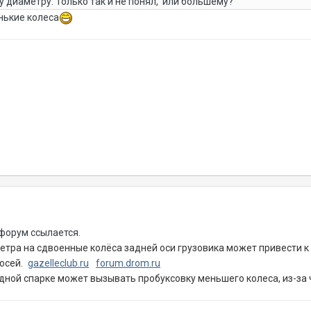
у диаметру. Только так и не понял, или большему?
нькие колеса
 форум ссылается.
етра на сдвоенные колёса задней оси грузовика может привести к
осей.
gazelleclub.ru
forum.drom.ru
одной спарке может вызывать пробуксовку меньшего колеса, из-за 