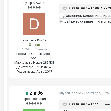
Супер МАСТЕР
В 27.09.2025 в 10:00, Alex0
Давлением колес нивелиров
Ну, да.Где то слышал, что в сп
Участник Клуба
1 848
1 763 сообщения
Город:
Подольск, Моск.
обл.
Марка авто:
Некст 2824DE
Двигатель:
ISF2.8s4R148
Год выпуска Авто:
2017
zhn36
Опубликовано
27 сентября, 2025
Профессионал
В 27.09.2025 в 10:11, dtran