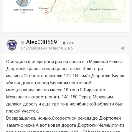
Alex030569
7 280
Опубликовано
14 июля, 2025
Съездили в очередной раз на сплав в п.Межевой.Челны-
Дюртюли трасса новая,трасса огонь.Шли в три
машины.Скорость держали 140-150 км/ч.Дюртюли-Бирск
убитая дорога,перед Бирском понтонный
мост,ограничение по массе 10 тонн.С Бирска до
Межевого скорость опять 140-150.Перед Межевым
делают дорогу и ещё где то в челябинской области был
плохой участок.
Возвращались ночью.Скоростной режим до Дюртюлей
заметно ниже.А вот новая дорога Дюртюли-Челны,почти