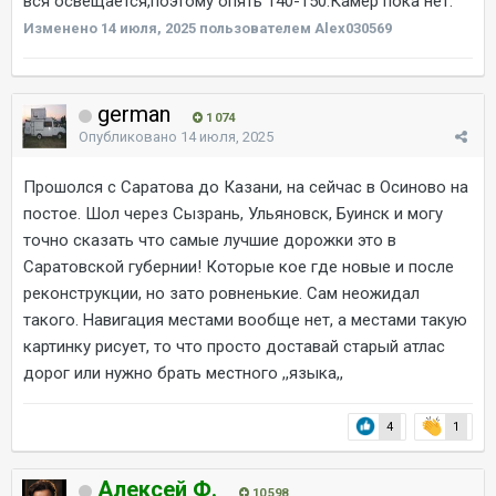
вся освещается,поэтому опять 140-150.Камер пока нет.
Изменено
14 июля, 2025
пользователем Alex030569
german
1 074
Опубликовано
14 июля, 2025
Прошолся с Саратова до Казани, на сейчас в Осиново на
постое. Шол через Сызрань, Ульяновск, Буинск и могу
точно сказать что самые лучшие дорожки это в
Саратовской губернии! Которые кое где новые и после
реконструкции, но зато ровненькие. Сам неожидал
такого. Навигация местами вообще нет, а местами такую
картинку рисует, то что просто доставай старый атлас
дорог или нужно брать местного ,,языка,,
4
1
Алексей Ф.
10 598