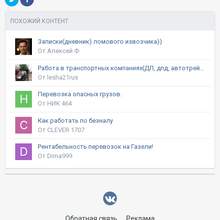
ПОХОЖИЙ КОНТЕНТ
Записки(дневник) ломового извозчика))
От Алексей Ф.
Работа в транспортных компаниях(ДЛ, дпд, автотрейдинг, байкал и т.д.)
От lesha21rus
Перевозка опасных грузов.
От НИК 464
Как работать по безналу
От CLEVER 1707
Рентабельность перевозок на Газели!
От Dima999
Обратная связь
Реклама