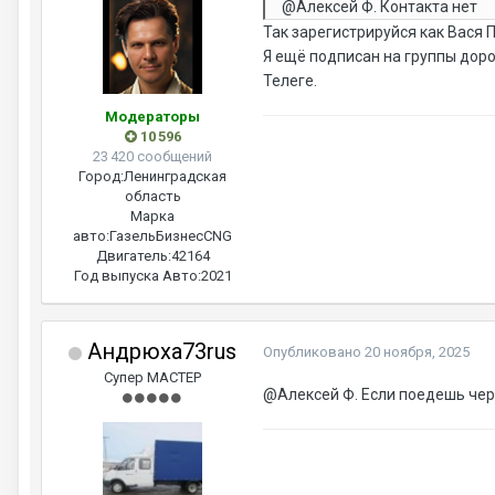
@Алексей Ф.
Контакта нет
Так зарегистрируйся как Вася 
Я ещё подписан на группы доро
Телеге.
Модераторы
10 596
23 420 сообщений
Город:
Ленинградская
область
Марка
авто:
ГазельБизнесCNG
Двигатель:
42164
Год выпуска Авто:
2021
Андрюха73rus
Опубликовано
20 ноября, 2025
Супер МАСТЕР
@Алексей Ф.
Если поедешь чере