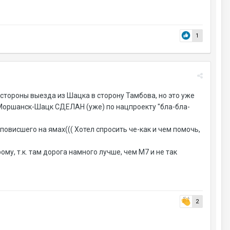
1
 стороны выезда из Шацка в сторону Тамбова, но это уже
ы Моршанск-Шацк СДЕЛАН (уже) по нацпроекту "бла-бла-
повисшего на ямах((( Хотел спросить че-как и чем помочь,
ому, т.к. там дорога намного лучше, чем М7 и не так
2