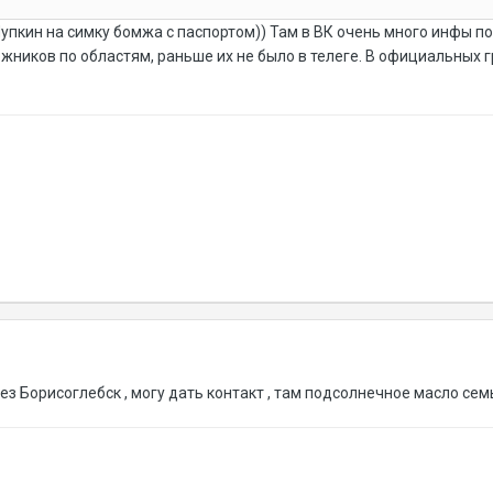
Пупкин на симку бомжа с паспортом)) Там в ВК очень много инфы по
жников по областям, раньше их не было в телеге. В официальных 
з Борисоглебск , могу дать контакт , там подсолнечное масло сем