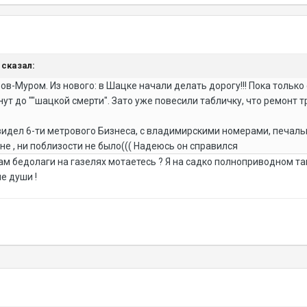
r сказал:
в-Муром. Из нового: в Шацке начали делать дорогу!!! Пока только
нут до ""шацкой смерти". Зато уже повесили табличку, что ремон
видел 6-ти метрового Бизнеса, с владимирскими номерами, печальн
оне , ни поблизости не было((( Надеюсь он справился
ам бедолаги на газелях мотаетесь ? Я на садко полноприводном там 
е души !