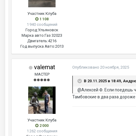
Участник Клуба
1 108
1 940 сообщений
Город:
Ульяновск
Марка авто:
Газ 32023
Двигатель:
4216
Год выпуска Авто:
2013
valemat
Опубликовано
20 ноября, 2025
МАСТЕР
В 20.11.2025 в 18:49, Андр
@Алексей Ф.
Если поедешь че
Тамбовские в два раза дороже
Участник Клуба
2 000
1 262 сообщения