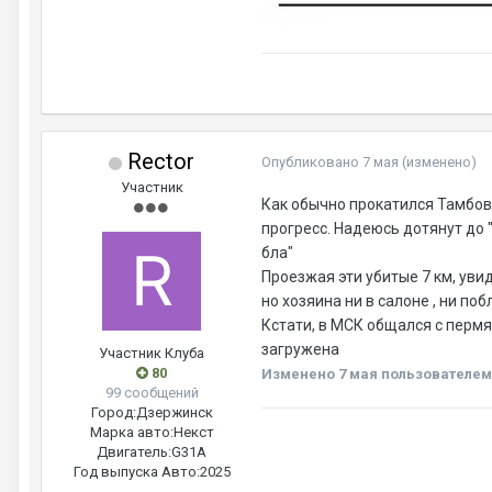
Rector
Опубликовано
7 мая
(изменено)
Участник
Как обычно прокатился Тамбов-
прогресс. Надеюсь дотянут до 
бла"
Проезжая эти убитые 7 км, уви
но хозяина ни в салоне , ни по
Кстати, в МСК общался с пермяк
загружена
Участник Клуба
80
Изменено
7 мая
пользователем
99 сообщений
Город:
Дзержинск
Марка авто:
Некст
Двигатель:
G31A
Год выпуска Авто:
2025