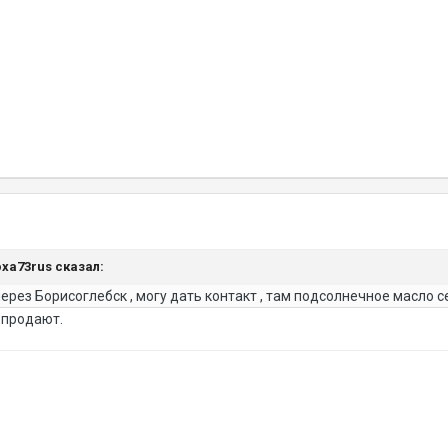
юха73rus сказал:
рез Борисоглебск , могу дать контакт , там подсолнечное масло с
 продают.