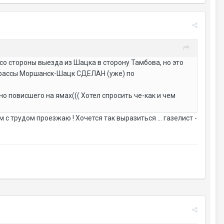
 со стороны выезда из Шацка в сторону Тамбова, но это
т трассы Моршанск-Шацк СДЕЛАН (уже) по
о повисшего на ямах((( Хотел спросить че-как и чем
с трудом проезжаю ! Хочется так выразиться ... газелист -