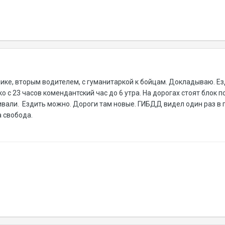
нике, вторым водителем, с гуманитаркой к бойцам. Докладываю. Е
ко с 23 часов комендантский час до 6 утра. На дорогах стоят бло
ливали. Ездить можно. Дороги там новые. ГИБДД видел один раз в
 свобода.