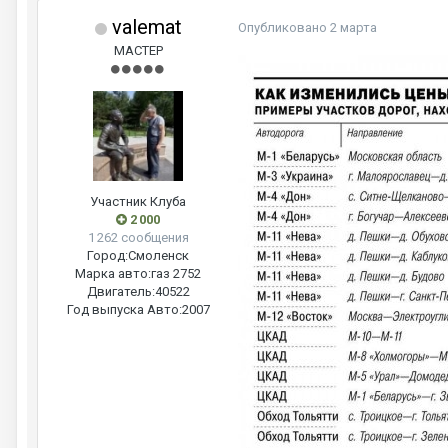
valemat
Опубликовано
2 марта
МАСТЕР
Участник Клуба
2 000
1 262 сообщения
Город:
Смоленск
Марка авто:
газ 2752
Двигатель:
40522
Год выпуска Авто:
2007