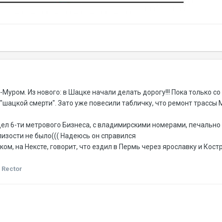
Муром. Из нового: в Шацке начали делать дорогу!!! Пока только со
""шацкой смерти". Зато уже повесили табличку, что ремонт трасс
дел 6-ти метрового Бизнеса, с владимирскими номерами, печально 
близости не было((( Надеюсь он справился
ом, на Нексте, говорит, что ездил в Пермь через ярославку и Костр
 Rector