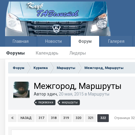
Главная
Новости
Форум
Галерея
Форумы
Календарь
Лидеры
Форум
Курилка
Маршруты
Межгород, Маршруты
Межгород, Маршруты
Автор эдич,
20 мая, 2015
в
Маршруты
перевозки
маршруты
Страница 32
317
318
319
320
321
322
НАЗАД