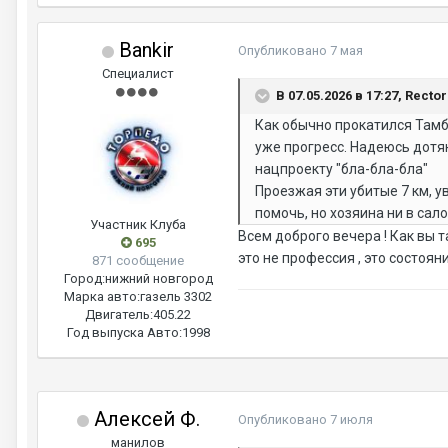
Bankir
Опубликовано
7 мая
Специалист
В 07.05.2026 в 17:27, Recto
Как обычно прокатился Тамбо
уже прогресс. Надеюсь дотя
нацпроекту "бла-бла-бла"
Проезжая эти убитые 7 км, у
помочь, но хозяина ни в сал
Участник Клуба
Всем доброго вечера ! Как вы т
695
это не профессия , это состояни
871 сообщение
Город:
нижний новгород
Марка авто:
газель 3302
Двигатель:
405.22
Год выпуска Авто:
1998
Алексей Ф.
Опубликовано
7 июля
манилов