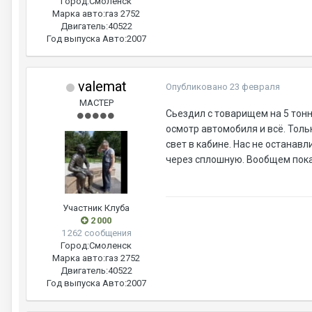
Город:
Смоленск
Марка авто:
газ 2752
Двигатель:
40522
Год выпуска Авто:
2007
valemat
Опубликовано
23 февраля
МАСТЕР
Сьездил с товарищем на 5 тон
осмотр автомобиля и всё. Толь
свет в кабине. Нас не останав
через сплошную. Вообщем пока
Участник Клуба
2 000
1 262 сообщения
Город:
Смоленск
Марка авто:
газ 2752
Двигатель:
40522
Год выпуска Авто:
2007