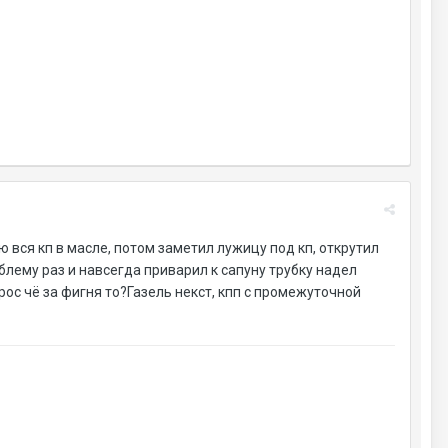
ю вся кп в масле, потом заметил лужицу под кп, открутил
лему раз и навсегда приварил к сапуну трубку надел
рос чё за фигня то?Газель некст, кпп с промежуточной