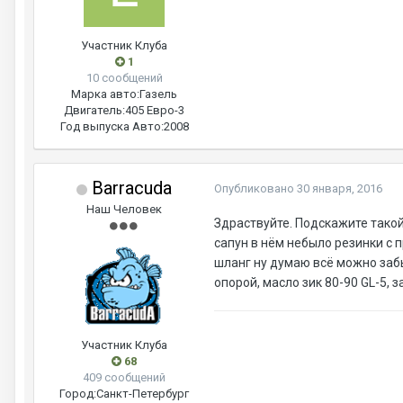
Участник Клуба
1
10 сообщений
Марка авто:
Газель
Двигатель:
405 Евро-3
Год выпуска Авто:
2008
Barracuda
Опубликовано
30 января, 2016
Наш Человек
Здраствуйте. Подскажите такой 
сапун в нём небыло резинки с 
шланг ну думаю всё можно забы
опорой, масло зик 80-90 GL-5, 
Участник Клуба
68
409 сообщений
Город:
Санкт-Петербург