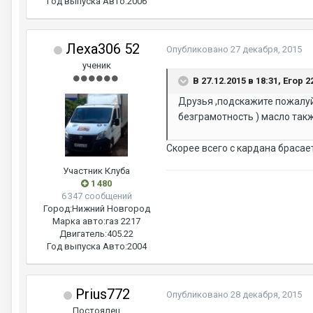
Год выпуска Авто:
2006
Леха306 52
Опубликовано
27 декабря, 2015
ученик
В 27.12.2015 в 18:31, Егор 
Друзья ,подскажите пожалуйс
безграмотность ) масло такж
Скорее всего с кардана брасае
Участник Клуба
1 480
6 347 сообщений
Город:
Нижний Новгород
Марка авто:
газ 2217
Двигатель:
405.22
Год выпуска Авто:
2004
Prius772
Опубликовано
28 декабря, 2015
Постоялец