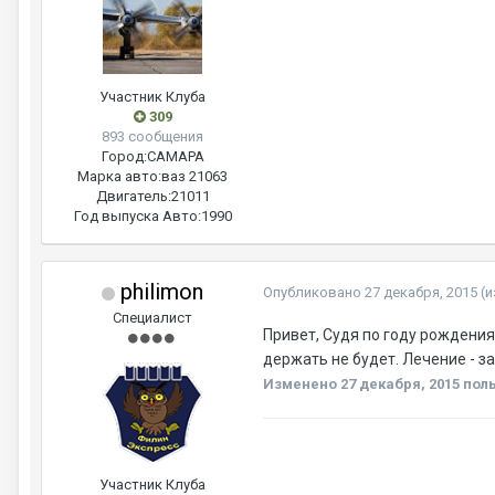
Участник Клуба
309
893 сообщения
Город:
САМАРА
Марка авто:
ваз 21063
Двигатель:
21011
Год выпуска Авто:
1990
philimon
Опубликовано
27 декабря, 2015
(
Специалист
Привет, Судя по году рождени
держать не будет. Лечение - з
Изменено
27 декабря, 2015
поль
Участник Клуба