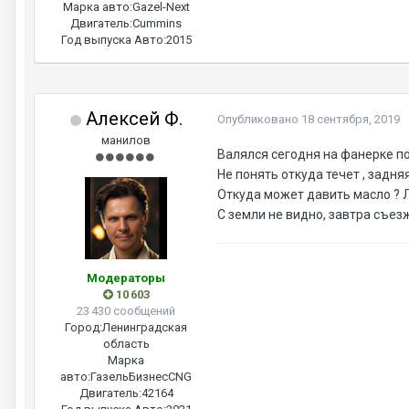
Марка авто:
Gazel-Next
Двигатель:
Cummins
Год выпуска Авто:
2015
Алексей Ф.
Опубликовано
18 сентября, 2019
манилов
Валялся сегодня на фанерке под
Не понять откуда течет , задня
Откуда может давить масло ? 
С земли не видно, завтра съезж
Модераторы
10 603
23 430 сообщений
Город:
Ленинградская
область
Марка
авто:
ГазельБизнесCNG
Двигатель:
42164