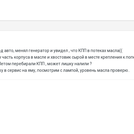
 авто, менял генератор и увидел , что КПП в потеках масла((
я часть корпуса в масле и хвостовик сырой в месте крепления к по
Летом перебирали КПП , может лишку налили ?
у в сервис на яму, посмотрим с лампой, уровень масла проверю..