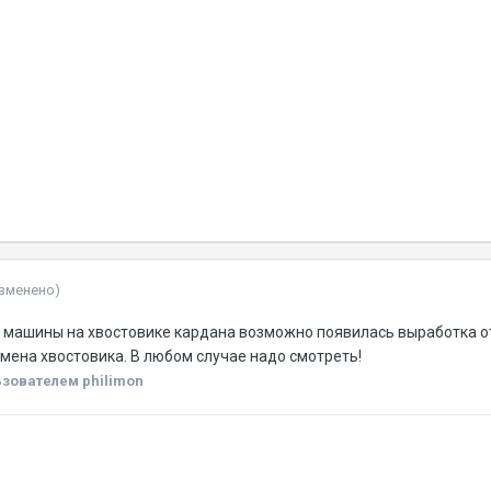
изменено)
я машины на хвостовике кардана возможно появилась выработка от
амена хвостовика. В любом случае надо смотреть!
зователем philimon