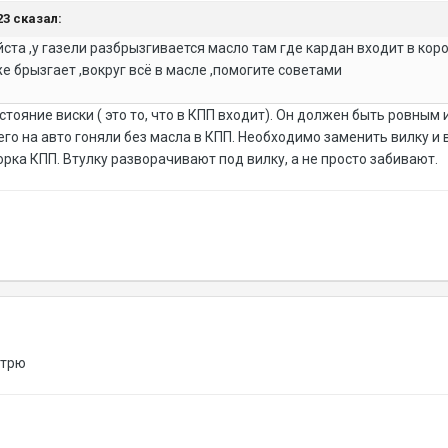
223 сказал:
та ,у газели разбрызгивается масло там где кардан входит в коро
е брызгает ,вокруг всё в масле ,помогите советами
тояние виски ( это то, что в КПП входит). Он должен быть ровным 
его на авто гоняли без масла в КПП. Необходимо заменить вилку и в
рка КПП. Втулку разворачивают под вилку, а не просто забивают.
отрю