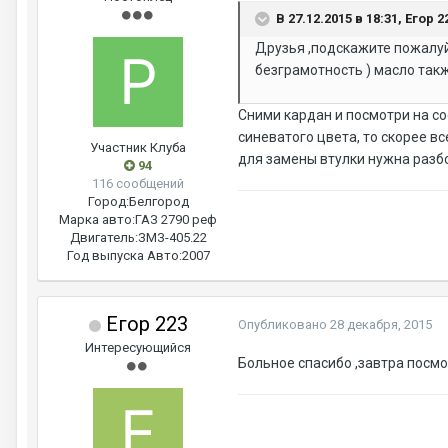
В 27.12.2015 в 18:31, Егор 
Друзья ,подскажите пожалуйс
безграмотность ) масло такж
Сними кардан и посмотри на сос
синеватого цвета, то скорее вс
Участник Клуба
для замены втулки нужна разбо
94
116 сообщений
Город:
Белгород
Марка авто:
ГАЗ 2790 реф
Двигатель:
ЗМЗ-405.22
Год выпуска Авто:
2007
Егор 223
Опубликовано
28 декабря, 2015
Интересующийся
Больное спасибо ,завтра посм