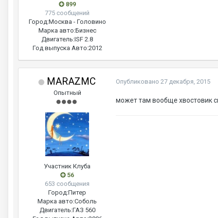
899
775 сообщений
Город:
Москва - Головино
Марка авто:
Бизнес
Двигатель:
ISF 2.8
Год выпуска Авто:
2012
MARAZMC
Опубликовано
27 декабря, 2015
Опытный
может там вообще хвостовик сг
Участник Клуба
56
653 сообщения
Город:
Питер
Марка авто:
Соболь
Двигатель:
ГАЗ 560