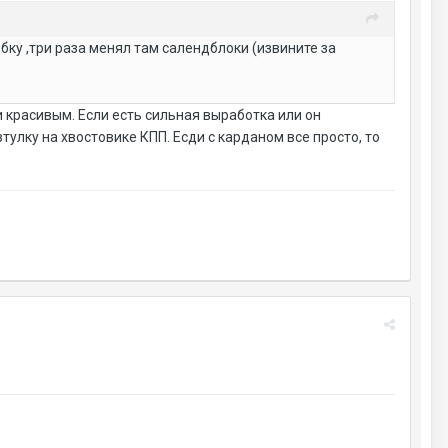
бку ,три раза менял там салендблоки (извините за
и красивым. Если есть сильная выработка или он
тулку на хвостовике КПП. Есди с карданом все просто, то