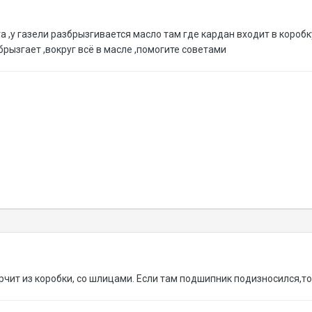
 ,у газели разбрызгивается масло там где кардан входит в коробк
брызгает ,вокруг всё в масле ,помогите советами
чит из коробки, со шлицами. Если там подшипник подизносился,то