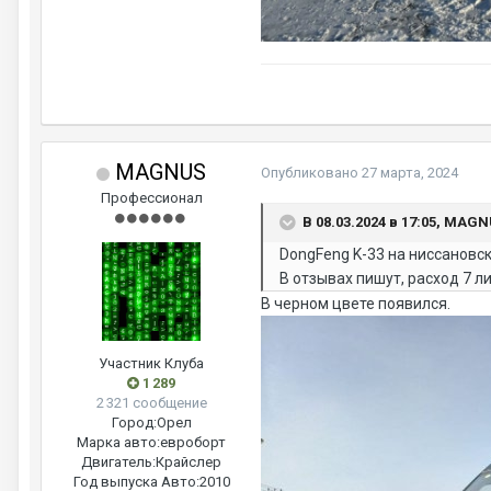
MAGNUS
Опубликовано
27 марта, 2024
Профессионал
В 08.03.2024 в 17:05, MAG
DongFeng K-33 на ниссановск
В отзывах пишут, расход 7 ли
В черном цвете появился.
Участник Клуба
1 289
2 321 сообщение
Город:
Орел
Марка авто:
евроборт
Двигатель:
Крайслер
Год выпуска Авто:
2010