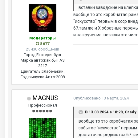
вставки заводские на клепка
вообще то это коробчатая рам
"искусство" первым в ссср вн
67.там же и Х образные перемы
и на кручение. вставки это чис
Модераторы
8 677
25 430 сообщений
Город:
Екатеринбург
Марка авто:
как бы ГАЗ
2217
Двигатель:
слабенький.
Год выпуска Авто:
2008
MAGNUS
Опубликовано
13 марта, 2024
Профессионал
В 13.03.2024 в 18:28, Crady
вообще то это коробчатая р
забытое "искусство" первым
достаточно редких газ 67.т