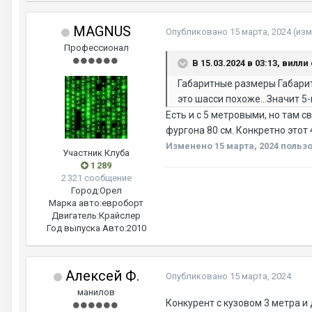
MAGNUS
Опубликовано
15 марта, 2024
(из
Профессионал
В 15.03.2024 в 03:13, вилли
Габаритные размеры Габарит
это шасси похоже...Значит 5
Есть и с 5 метровыми, но там с
фургона 80 см. Конкретно этот 
Изменено
15 марта, 2024
польз
Участник Клуба
1 289
2 321 сообщение
Город:
Орел
Марка авто:
евроборт
Двигатель:
Крайслер
Год выпуска Авто:
2010
Алексей Ф.
Опубликовано
15 марта, 2024
манилов
Конкурент с кузовом 3 метра и