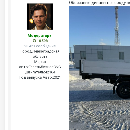
Обоссаные диваны по городу во
Модераторы
10 598
23 421 сообщение
Город:
Ленинградская
область
Марка
авто:
ГазельБизнесCNG
Двигатель:
42164
Год выпуска Авто:
2021