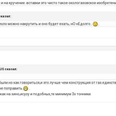
 и на кручение. вставки это чисто такое окологазовское изобретен
сказал:
ихло можно накрутить и оно будет ехать, нО нЕдолго..
..
NUS сказал:
были.но как говориться,и это лучше чем конструкция от газ.единст
не поправить.
.
как на хино,исузу и подобных,те минимум 3х тонники.