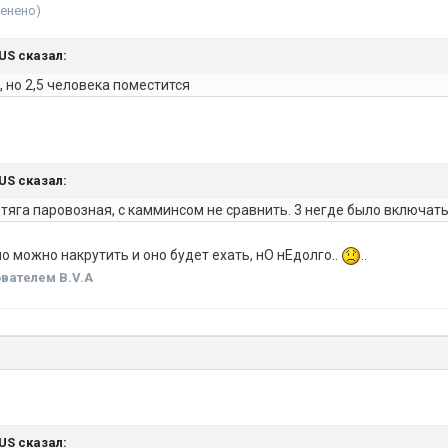
менено)
NUS сказал:
, но 2,5 человека поместится
NUS сказал:
 тяга паровозная, с камминсом не сравнить. 3 негде было включать
о можно накрутить и оно будет ехать, нО нЕдолго..
..
вателем B.V.A
NUS сказал: