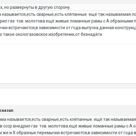
х, но развернуты в другую сторону.
а называется,есть сварные,есть клёпанные. ещё так называемая л
едрил газ тов. молотова.ещё живые ломанные рамы с А образными
чки встречаются,в зависимости от года выпуска.данная конструкц
то такое окологазовское изобретение,от безнадёги
 сказал:
ама называется,есть сварные,есть клёпанные. ещё так называемая
 в ссср внедрил газ тов. молотова.ещё живые ломанные рамы с 
ам же и Х образные перемычки встречаются,в зависимости от года 