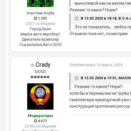
выносливой как на излом,так
Резюме то какое? Норм?
Участник Клуба
В 13.03.2024 в 18:18, B.V.A 
1 289
2 321 сообщение
Это не показатель.. любое п
Город:
Орел
Отзывов пока нет, посмотрим.
Марка авто:
евроборт
Двигатель:
Крайслер
Год выпуска Авто:
2010
Crady
Опубликовано
13 марта, 2024
IDDQD
В 13.03.2024 в 19:01, MAG
Резюме то какое? Норм?
если бы и перемычки не трубы 
газелевскую кувалдочкой ужо 
конструкция крепления рессор 
Модераторы
8 677
25 430 сообщений