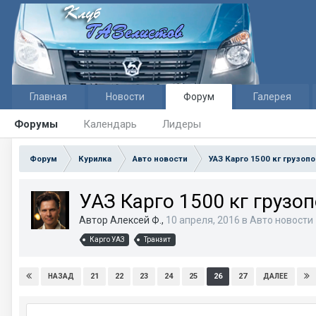
Главная
Новости
Форум
Галерея
Форумы
Календарь
Лидеры
Форум
Курилка
Авто новости
УАЗ Карго 1500 кг грузо
УАЗ Карго 1500 кг грузо
Автор Алексей Ф.,
10 апреля, 2016
в
Авто новости
Карго УАЗ
Транзит
21
22
23
24
25
26
27
НАЗАД
ДАЛЕЕ