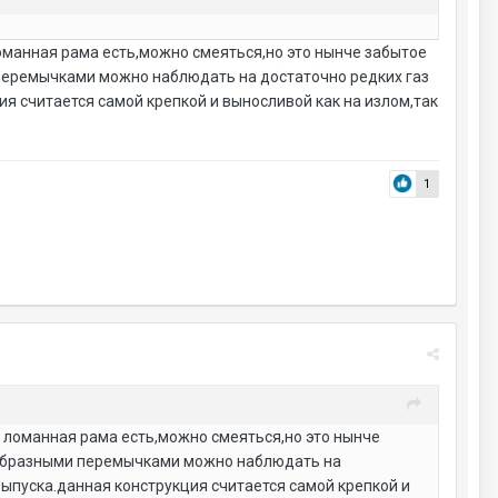
оманная рама есть,можно смеяться,но это нынче забытое
 перемычками можно наблюдать на достаточно редких газ
ия считается самой крепкой и выносливой как на излом,так
1
 ломанная рама есть,можно смеяться,но это нынче
А образными перемычками можно наблюдать на
выпуска.данная конструкция считается самой крепкой и