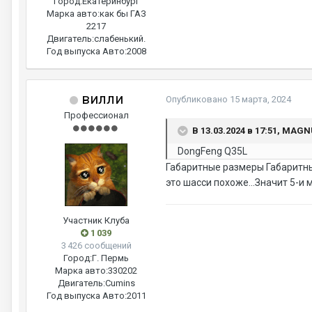
Город:
Екатеринбург
Марка авто:
как бы ГАЗ
2217
Двигатель:
слабенький.
Год выпуска Авто:
2008
вилли
Опубликовано
15 марта, 2024
Профессионал
В 13.03.2024 в 17:51, MAG
DongFeng Q35L
Габаритные размеры Габаритны
это шасси похоже...Значит 5-и 
Участник Клуба
1 039
3 426 сообщений
Город:
Г. Пермь
Марка авто:
330202
Двигатель:
Cumins
Год выпуска Авто:
2011