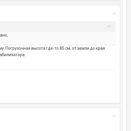
ано,
у. Погрузочная высота где-то 85 см, от земли до края
табилизатора.