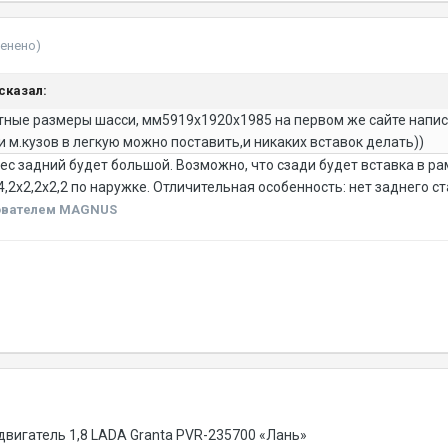
менено)
 сказал:
ные размеры шасси, мм5919х1920х1985 на первом же сайте напис
-и м.кузов в легкую можно поставить,и никаких вставок делать))
вес задний будет большой. Возможно, что сзади будет вставка в рам
4,2х2,2х2,2 по наружке. Отличительная особенность: нет заднего с
ователем MAGNUS
 двигатель 1,8 LADA Granta PVR-235700 «Лань»