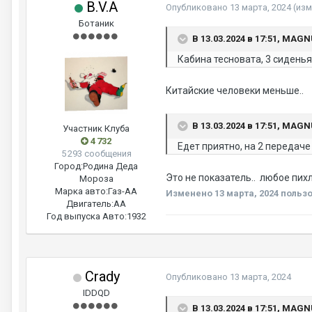
B.V.A
Опубликовано
13 марта, 2024
(из
Ботаник
В 13.03.2024 в 17:51, MAG
Кабина тесновата, 3 сиденья
Китайские человеки меньше..
В 13.03.2024 в 17:51, MAG
Участник Клуба
4 732
Едет приятно, на 2 передаче
5 293 сообщения
Город:
Родина Деда
Это не показатель.. любое пихл
Мороза
Марка авто:
Газ-АА
Изменено
13 марта, 2024
пользо
Двигатель:
АА
Год выпуска Авто:
1932
Crady
Опубликовано
13 марта, 2024
IDDQD
В 13.03.2024 в 17:51, MAG