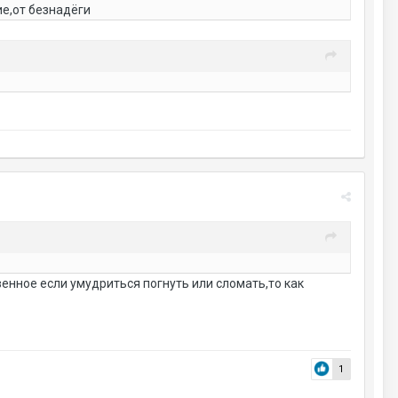
ие,от безнадёги
венное если умудриться погнуть или сломать,то как
1