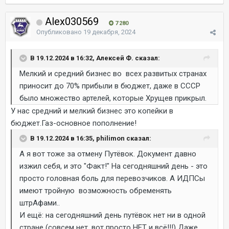
Alex030569
7 280
Опубликовано
19 декабря, 2024
В 19.12.2024 в 16:32, Алексей Ф. сказал:
Мелкий и средний бизнес во всех развитых странах
приносит до 70% прибыли в бюджет, даже в СССР
было множество артелей, которые Хрущев прикрыл.
У нас средний и мелкий бизнес это копейки в
бюджет.Газ-основное пополнение!
В 19.12.2024 в 16:35, philimon сказал:
А я вот тоже за отмену Путёвок. Документ давно
изжил себя, и это "Факт!" На сегодняшний день - это
просто головная боль для перевозчиков. А ИДПСы
имеют тройную возможность обременять
штрАфами..
И ещё: на сегодняшний день путёвок нет ни в одной
стране (совсем нет, вот просто НЕТ и всё!!!) Даже