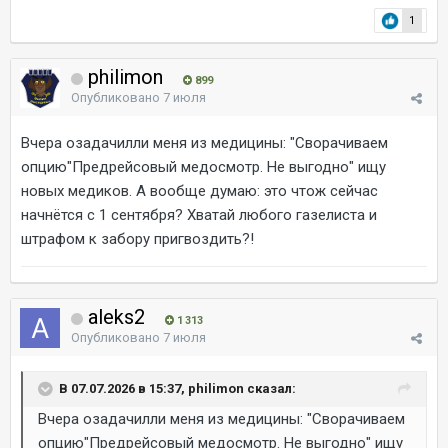
1
philimon
899
Опубликовано
7 июля
Вчера озадачилли меня из медицины: "Сворачиваем
опцию"Предрейсовый медосмотр. Не выгодно" ищу
новых медиков. А вообще думаю: это чтож сейчас
начнётся с 1 сентября? Хватай любого газелиста и
штрафом к забору пригвоздить?!
aleks2
1 313
Опубликовано
7 июля
В 07.07.2026 в 15:37, philimon сказал:
Вчера озадачилли меня из медицины: "Сворачиваем
опцию"Предрейсовый медосмотр. Не выгодно" ищу