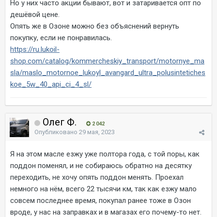
Но у них часто акции бывают, вот и затаривается опт по
дешёвой цене.
Опять же в Озоне можно без объяснений вернуть
покупку, если не понравилась.
https://ru.lukoil-
shop.com/catalog/kommercheskiy_transport/motornye_ma
sla/maslo_motornoe_lukoyl_avangard_ultra_polusintetiches
koe_5w_40_api_ci_4_sl/
Олег Ф.
2 042
Опубликовано
29 мая, 2023
Я на этом масле езжу уже полтора года, с той поры, как
поддон поменял, и не собираюсь обратно на десятку
переходить, не хочу опять поддон менять. Проехал
немного на нём, всего 22 тысячи км, так как езжу мало
совсем последнее время, покупал ранее тоже в Озон
вроде, у нас на заправках и в магазах его почему-то нет.