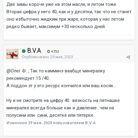
Две зимы короче уже на этом масле, и летом тоже.
Вторая цифра у него 40, как и у десятки, так что не станет
оно избыточно жидким при жаре, которая у нас летом
редко бывает, максимум +30 несколько дней.
B.V.A
4 732
Опубликовано
29 мая, 2023
@Олег Ф.
, Так то камминз ваабще минералку
рекомендует 15 /40..
А поддон эт у его ресурс кончился или ваш косяк..
Ну и не смотрите на цифру 40.. вязкость на пятнашке
минералке всегда больше как и давление.. чем на
полусини или сини, десятке или пятерке..
Изменено
29 мая, 2023
пользователем B.V.A