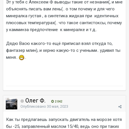
Эт у тебя с Алексеем Ф выводы такие от незнания(, и мне
объяснять писать вам лень(.. о том почему и для чего
минералка густая , а синтетика жидкая при идентичных
плюсовых температурах(.. что такое сантистоксы, почему
у камминза предпочтение к минералке и т.д..
Дядю Васю какого-то ещё приписал взял откуда то,
фантазер млин), и херню какую-то с учеными.. удивил ты
меня..
..
Олег Ф.
2 042
Опубликовано
30 мая, 2023
Как ты предлагаешь запускать двигатель на морозе хотя
бы -25, заправленный маслом 15/40, ведь оно при таких