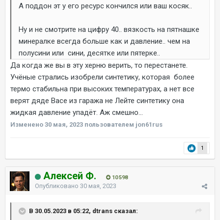
А поддон эт у его ресурс кончился или ваш косяк..
Ну и не смотрите на цифру 40.. вязкость на пятнашке
минералке всегда больше как и давление.. чем на
полусини или сини, десятке или пятерке..
Да когда же вы в эту херню верить, то перестанете.
Учёные стрались изобрели синтетику, которая более
термо стабильна при высоких температурах, а нет все
верят дяде Васе из гаража не Лейте синтетику она
жидкая давление упадёт. Аж смешно...
Изменено
30 мая, 2023
пользователем jon61rus
1
Алексей Ф.
10 598
Опубликовано
30 мая, 2023
В 30.05.2023 в 05:22, dtrans сказал: