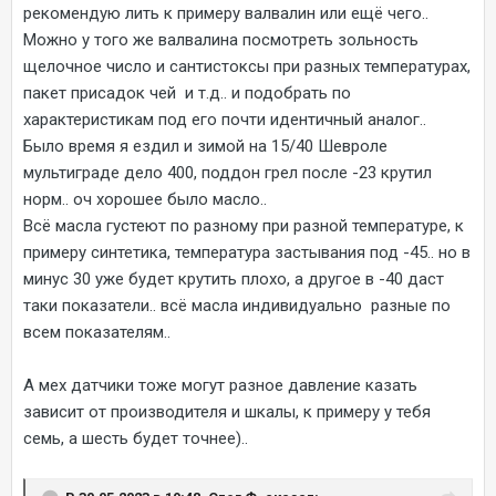
рекомендую лить к примеру валвалин или ещё чего..
Можно у того же валвалина посмотреть зольность
щелочное число и сантистоксы при разных температурах,
пакет присадок чей и т.д.. и подобрать по
характеристикам под его почти идентичный аналог..
Было время я ездил и зимой на 15/40 Шевроле
мультиграде дело 400, поддон грел после -23 крутил
норм.. оч хорошее было масло..
Всё масла густеют по разному при разной температуре, к
примеру синтетика, температура застывания под -45.. но в
минус 30 уже будет крутить плохо, а другое в -40 даст
таки показатели.. всё масла индивидуально разные по
всем показателям..
А мех датчики тоже могут разное давление казать
зависит от производителя и шкалы, к примеру у тебя
семь, а шесть будет точнее)..