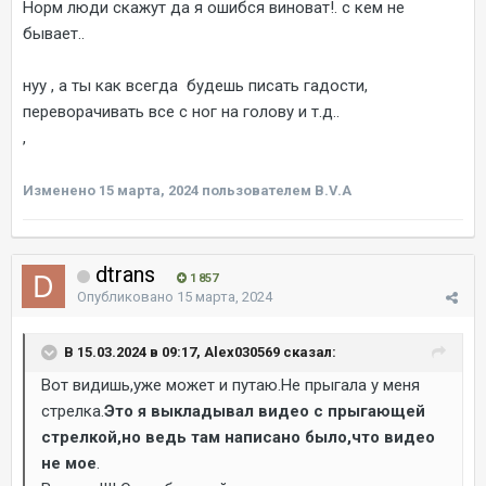
Норм люди скажут да я ошибся виноват!. с кем не
бывает..
нуу , а ты как всегда будешь писать гадости,
переворачивать все с ног на голову и т.д..
,
Изменено
15 марта, 2024
пользователем B.V.A
dtrans
1 857
Опубликовано
15 марта, 2024
В 15.03.2024 в 09:17, Alex030569 сказал:
Вот видишь,уже может и путаю.Не прыгала у меня
стрелка.
Это я выкладывал видео с прыгающей
стрелкой,но ведь там написано было,что видео
не мое
.