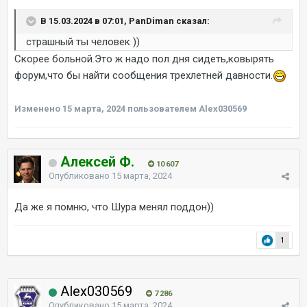
В 15.03.2024 в 07:01, PanDiman сказал:
страшный ты человек ))
Скорее больной.Это ж надо пол дня сидеть,ковырять
форум,что бы найти сообщения трехлетней давности.
Изменено
15 марта, 2024
пользователем Alex030569
Алексей Ф.
10 607
Опубликовано
15 марта, 2024
Да же я помню, что Шура менял поддон))
1
Alex030569
7 286
Опубликовано
15 марта, 2024