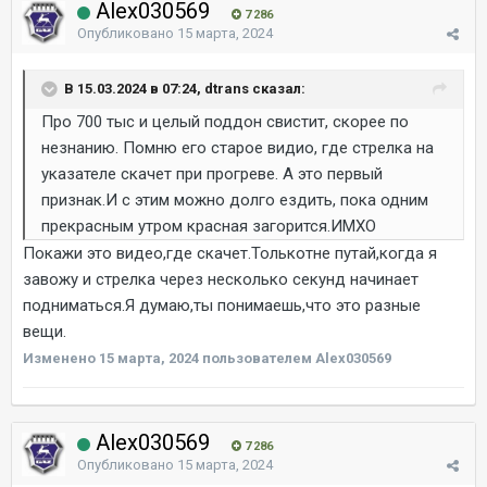
Alex030569
7 286
Опубликовано
15 марта, 2024
В 15.03.2024 в 07:24, dtrans сказал:
Про 700 тыс и целый поддон свистит, скорее по
незнанию. Помню его старое видио, где стрелка на
указателе скачет при прогреве. А это первый
признак.И с этим можно долго ездить, пока одним
прекрасным утром красная загорится.ИМХО
Покажи это видео,где скачет.Толькотне путай,когда я
завожу и стрелка через несколько секунд начинает
подниматься.Я думаю,ты понимаешь,что это разные
вещи.
Изменено
15 марта, 2024
пользователем Alex030569
Alex030569
7 286
Опубликовано
15 марта, 2024