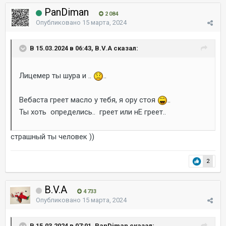
PanDiman
2 084
Опубликовано
15 марта, 2024
В 15.03.2024 в 06:43, B.V.A сказал:
Лицемер ты шура и ..
..
Вебаста греет масло у тебя, я ору стоя
..
Ты хоть определись.. греет или нЕ греет..
страшный ты человек ))
2
B.V.A
4 733
Опубликовано
15 марта, 2024
В 15.03.2024 в 07:01, PanDiman сказал: