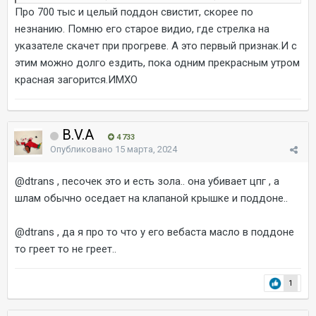
Про 700 тыс и целый поддон свистит, скорее по
незнанию. Помню его старое видио, где стрелка на
указателе скачет при прогреве. А это первый признак.И с
этим можно долго ездить, пока одним прекрасным утром
красная загорится.ИМХО
B.V.A
4 733
Опубликовано
15 марта, 2024
@dtrans
, песочек это и есть зола.. она убивает цпг , а
шлам обычно оседает на клапаной крышке и поддоне..
@dtrans
, да я про то что у его вебаста масло в поддоне
то греет то не греет..
1