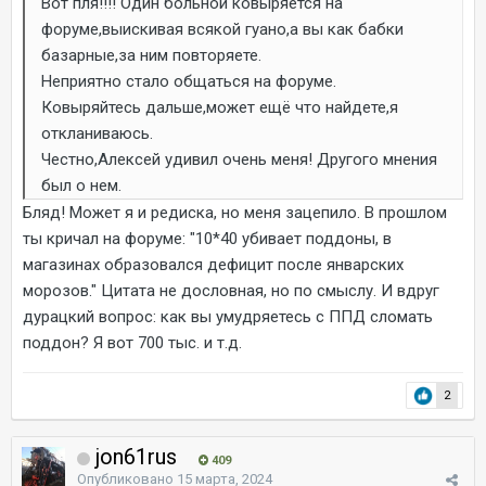
Вот пля!!!! Один больной ковыряется на
форуме,выискивая всякой гуано,а вы как бабки
базарные,за ним повторяете.
Неприятно стало общаться на форуме.
Ковыряйтесь дальше,может ещё что найдете,я
откланиваюсь.
Честно,Алексей удивил очень меня! Другого мнения
был о нем.
Бляд! Может я и редиска, но меня зацепило. В прошлом
ты кричал на форуме: "10*40 убивает поддоны, в
магазинах образовался дефицит после январских
морозов." Цитата не дословная, но по смыслу. И вдруг
дурацкий вопрос: как вы умудряетесь с ППД сломать
поддон? Я вот 700 тыс. и т.д.
2
jon61rus
409
Опубликовано
15 марта, 2024