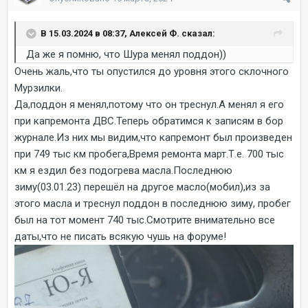
В 15.03.2024 в 08:37, Алексей Ф. сказал:
Да же я помню, что Шура менял поддон))
Очень жаль,что ты опустился до уровня этого склочного
Мурзилки.
Да,поддон я менял,потому что он треснул.А менял я его
при капремонта ДВС.Теперь обратимся к записям в бор
журнале.Из них мы видим,что капремонт был произведен
при 749 тыс км пробега,Время ремонта март.Т.е. 700 тыс
км я ездил без подогрева масла.Последнюю
зиму(03.01.23) перешёл на другое масло(мобил),из за
этого масла и треснул поддон в последнюю зиму, пробег
был на тот момент 740 тыс.Смотрите внимательно все
даты,что не писать всякую чушь на форуме!