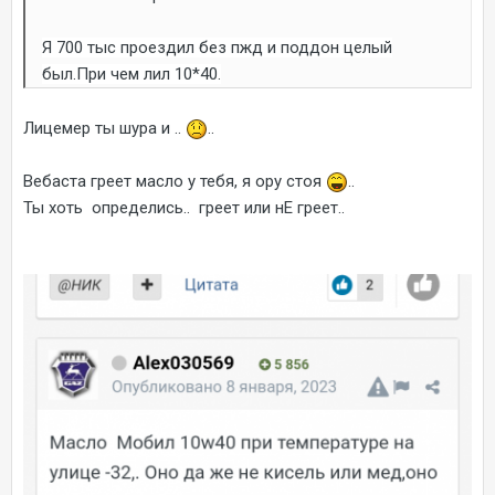
Я 700
тыс проездил без пжд и поддон целый
был.При
чем
лил 10*40.
Лицемер ты шура и ..
..
Вебаста греет масло у тебя, я ору стоя
..
Ты хоть определись.. греет или нЕ греет..