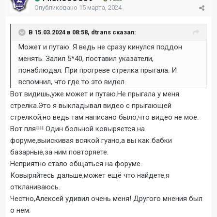
Опубликовано
15 марта, 2024
В 15.03.2024 в 08:58, dtrans сказал:
Может и путаю. Я ведь не сразу кинулся поддон
менять. Залил 5*40, поставил указатели,
понаблюдал. При прогреве стрелка прыгала. И
вспомнил, что где то это видел.
Вот видишь,уже может и путаю.Не прыгала у меня
стрелка.Это я выкладывал видео с прыгающей
стрелкой,но ведь там написано было,что видео не мое.
Вот пля!!!! Один больной ковыряется на
форуме,выискивая всякой гуано,а вы как бабки
базарные,за ним повторяете.
Неприятно стало общаться на форуме.
Ковыряйтесь дальше,может ещё что найдете,я
откланиваюсь.
Честно,Алексей удивил очень меня! Другого мнения был
о нем.