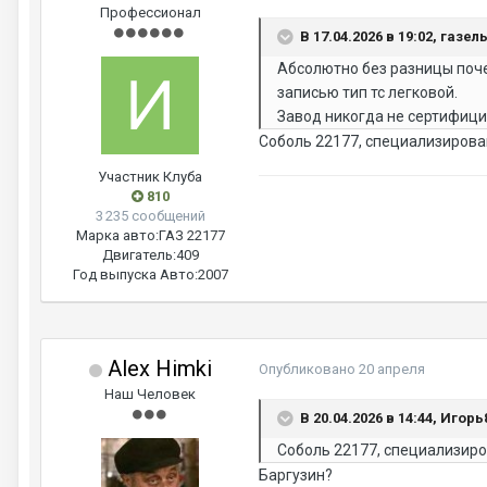
Профессионал
В 17.04.2026 в 19:02, газел
Абсолютно без разницы почем
записью тип тс легковой.
Завод никогда не сертифици
Соболь 22177, специализирован
Участник Клуба
810
3 235 сообщений
Марка авто:
ГАЗ 22177
Двигатель:
409
Год выпуска Авто:
2007
Alex Himki
Опубликовано
20 апреля
Наш Человек
В 20.04.2026 в 14:44, Игорь
Соболь 22177, специализиро
Баргузин?