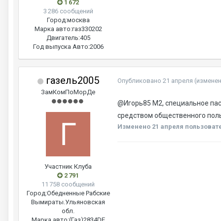
1 672
3 286 сообщений
Город:
москва
Марка авто:
газ330202
Двигатель:
405
Год выпуска Авто:
2006
газель2005
Опубликовано
21 апреля
(измене
ЗамКомПоМорДе
@Игорь85
M2, специальное пас
средством общественного поль
Изменено
21 апреля
пользовате
Участник Клуба
2 791
11 758 сообщений
Город:
Обедненные Рабские
Вымираты.Ульяновская
обл.
Марка авто:
(Газ)2834DE