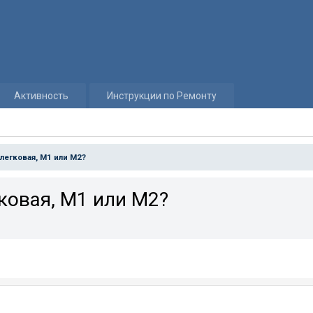
Активность
Инструкции по Ремонту
 легковая, М1 или М2?
гковая, М1 или М2?