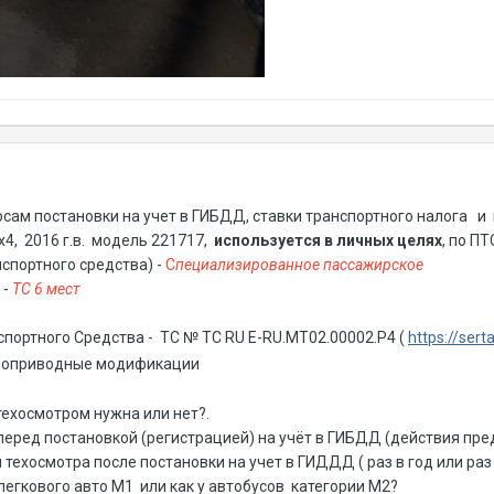
сам постановки на учет в ГИБДД, ставки транспортного налога и 
х4, 2016 г.в. модель 221717,
используется в личных целях
, по П
нспортного средства) -
С
пециализированное пассажирское
 -
ТС 6 мест
спортного Средства - ТС № ТС RU E-RU.МТ02.00002.Р4 (
https://ser
оприводные модификации
техосмотром нужна или нет?.
 перед постановкой (регистрацией) на учёт в ГИБДД (действия пр
ехосмотра после постановки на учет в ГИДДД ( раз в год или раз в
 легкового авто М1 или как у автобусов категории M2?