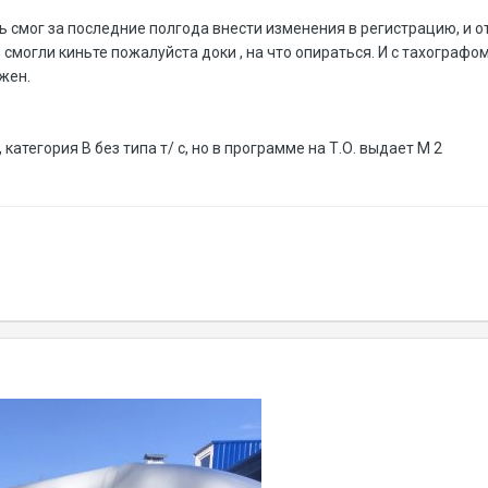
ь смог за последние полгода внести изменения в регистрацию, и от
смогли киньте пожалуйста доки , на что опираться. И с тахографом
жен.
, категория В без типа т/ с, но в программе на Т.О. выдает М 2