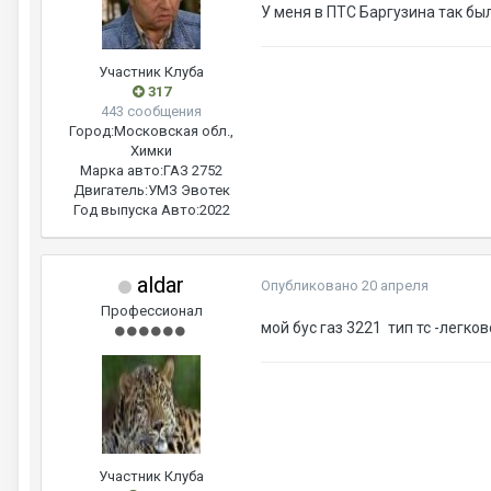
У меня в ПТС Баргузина так бы
Участник Клуба
317
443 сообщения
Город:
Московская обл.,
Химки
Марка авто:
ГАЗ 2752
Двигатель:
УМЗ Эвотек
Год выпуска Авто:
2022
aldar
Опубликовано
20 апреля
Профессионал
мой бус газ 3221 тип тс -легк
Участник Клуба