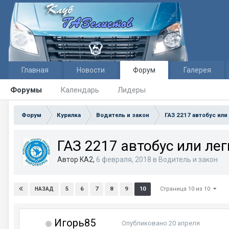
Главная
Новости
Форум
Галерея
Форумы
Календарь
Лидеры
Форум
Курилка
Водитель и закон
ГАЗ 2217 автобус или
ГАЗ 2217 автобус или ле
Автор KA2,
6 февраля, 2018
в
Водитель и закон
Страница 10 из 10
5
6
7
8
9
10
НАЗАД
Игорь85
Опубликовано
20 апреля