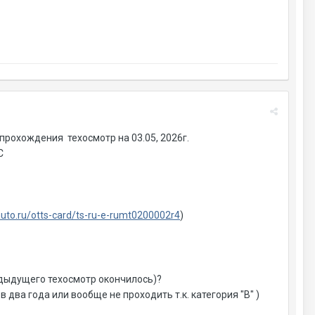
прохождения техосмотр на 03.05, 2026г.
ТС
tauto.ru/otts-card/ts-ru-e-rumt0200002r4
)
едыдущего техосмотр окончилось)?
 два года или вообще не проходить т.к. категория "В" )