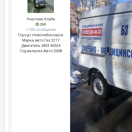
Участник Клуба
260
1 700 сообщений
Город:
г.Новочебоксарск
Марка авто:
Газ 2217
Двигатель:
ЗМЗ 40524
Год выпуска Авто:
2008