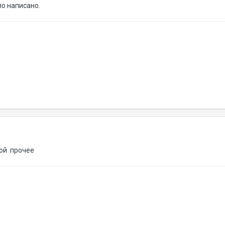
ло написано.
овой прочее