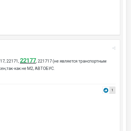
22177
17, 22171,
, 221717 (не является транспортным
ен,так-как не М2, АВТОБУС.
1