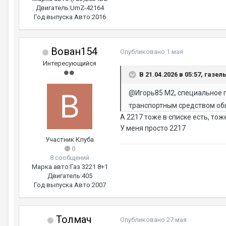
Двигатель:
UmZ-42164
Год выпуска Авто:
2016
Вован154
Опубликовано
1 мая
Интересующийся
В 21.04.2026 в 05:57, газел
@Игорь85
M2, специальное п
транспортным средством об
А 2217 тоже в списке есть, то
У меня просто 2217
Участник Клуба
0
8 сообщений
Марка авто:
Газ 3221 8+1
Двигатель:
405
Год выпуска Авто:
2007
Толмач
Опубликовано
27 мая