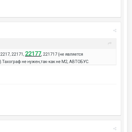
22177
 2217, 22171,
, 221717 (не является
Тахограф не нужен,так-как не М2, АВТОБУС.