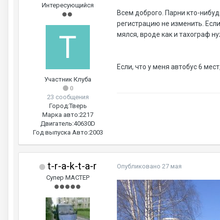
Интересующийся
Всем доброго. Парни кто-нибуд
регистрацию не изменить. Если 
мялся, вроде как и тахограф ну
Если, что у меня автобус 6 мест
Участник Клуба
0
23 сообщения
Город:
Тверь
Марка авто:
2217
Двигатель:
40630D
Год выпуска Авто:
2003
t-r-a-k-t-a-r
Опубликовано
27 мая
Супер МАСТЕР