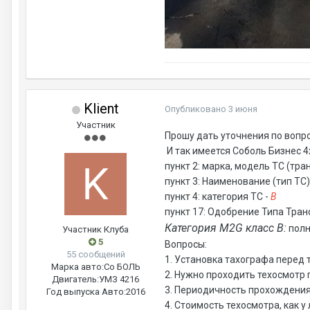
Klient
Опубликовано
3 июня
Участник
Прошу дать уточнения по вопро
И так имеется Соболь Бизнес 4
пункт 2: марка, модель ТС (тра
пункт 3: Наименование (тип ТС)
пункт 4: категория ТС -
В
пункт 17: Одобрение Типа Тран
Категория М2G класс В:
полн
Участник Клуба
5
Вопросы:
55 сообщений
1. Установка тахографа перед 
Марка авто:
Со БОЛЬ
2. Нужно проходить техосмотр
Двигатель:
УМЗ 4216
3. Периодичность прохождения т
Год выпуска Авто:
2016
4. Стоимость техосмотра, как у