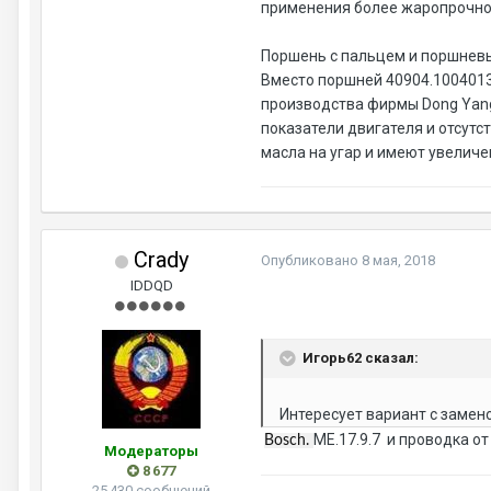
применения более жаропрочно
Поршень с пальцем и поршнев
Вместо поршней 40904.1004013
производства фирмы Dong Yang
показатели двигателя и отсутс
масла на угар и имеют увеличе
Crady
Опубликовано
8 мая, 2018
IDDQD
Игорь62 сказал:
Интересует вариант с замено
МЕ.17.9.7 и проводка от
Bosch.
Модераторы
8 677
25 430 сообщений