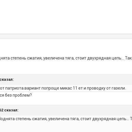
днята степень сжатия, увеличена тяга, стоит двухрядная цепь... Т
 сказал:
 от патриота.вариант попроще микас 11 ет и проводку от газели.
ся без проблем?
62 сказал:
Поднята степень сжатия, увеличена тяга, стоит двухрядная цепь...