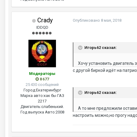
Crady
Опубликовано
8 мая, 2018
IDDQD
Игорь62 сказал:
Хочу установить двигатель з
с другой биркой идёт на патрио
Модераторы
8 677
25 430 сообщений
Город:
Екатеринбург
Игорь62 сказал:
Марка авто:
как бы ГАЗ
2217
Двигатель:
слабенький.
А то мне предложили оставит
Год выпуска Авто:
2008
настроить можно,но прогу над