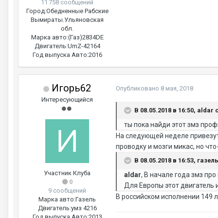
11 758 сообщений
Город:
Обедненные Рабские
Вымираты.Ульяновская
обл.
Марка авто:
(Газ)2834DE
Двигатель:
UmZ-42164
Год выпуска Авто:
2016
Игорь62
Опубликовано
8 мая, 2018
Интересующийся
В 08.05.2018 в 16:50, aldar 
ты пока найди этот змз профи
На следующей неделе привезут
проводку и мозги микас, но что
В 08.05.2018 в 16:53, газел
Участник Клуба
aldar
, В начале года змз пр
0
Для Европы этот двигатель и
9 сообщений
В российском исполнении 149 л
Марка авто:
Газель
Двигатель:
умз 4216
Год выпуска Авто:
2013