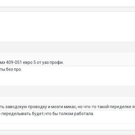
мз 409-051 евро 5 от уаз профи.
ты.без про.
ь заводскую проводку и мозги микас, но что-то такой переделке я
о переделывать будет,что бы толком работала.