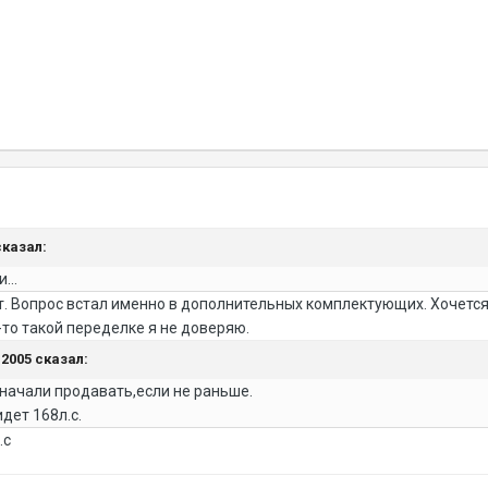
сказал:
...
. Вопрос встал именно в дополнительных комплектующих. Хочется 
-то такой переделке я не доверяю.
ь2005 сказал:
о начали продавать,если не раньше.
дет 168л.с.
.с