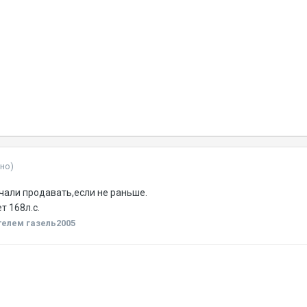
но)
ачали продавать,если не раньше.
т 168л.с.
елем газель2005