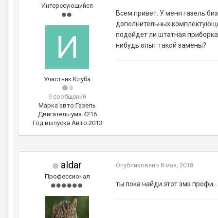
Интересующийся
Всем привет. У меня газель биз
дополнительных комплектующих
подойдет ли штатная приборка..
нибудь опыт такой замены?
Участник Клуба
0
9 сообщений
Марка авто:
Газель
Двигатель:
умз 4216
Год выпуска Авто:
2013
aldar
Опубликовано
8 мая, 2018
Профессионал
ты пока найди этот змз профи...