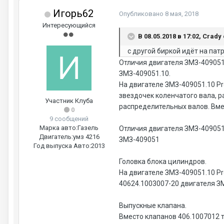
Игорь62
Опубликовано
8 мая, 2018
Интересующийся
В 08.05.2018 в 17:02, Crady
с другой биркой идёт на пат
Отличия двигателя ЗМЗ-409051.
ЗМЗ-409051.10.
На двигателе ЗМЗ-409051.10 P
звездочек коленчатого вала, 
Участник Клуба
распределительных валов. Вме
0
9 сообщений
Марка авто:
Газель
Отличия двигателя ЗМЗ-409051.
Двигатель:
умз 4216
ЗМЗ-409051
Год выпуска Авто:
2013
Головка блока цилиндров.
На двигателе ЗМЗ-409051.10 Pr
40624.1003007-20 двигателя З
Выпускные клапана.
Вместо клапанов 406.1007012 