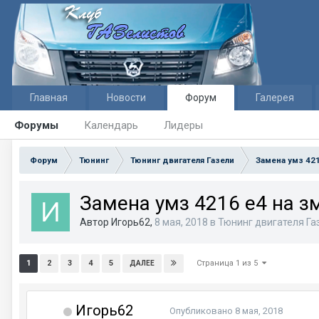
Главная
Новости
Форум
Галерея
Форумы
Календарь
Лидеры
Форум
Тюнинг
Тюнинг двигателя Газели
Замена умз 421
Замена умз 4216 е4 на зм
Автор Игорь62,
8 мая, 2018
в
Тюнинг двигателя Га
Страница 1 из 5
1
2
3
4
5
ДАЛЕЕ
Игорь62
Опубликовано
8 мая, 2018