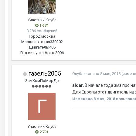
Участник Клуба
1 674
3 286 сообщений
Город:
москва
Марка авто:
газ330202
Двигатель:
405
Год выпуска Авто:
2006
газель2005
Опубликовано
8 мая, 2018
(измене
ЗамКомПоМорДе
aldar
, В начале года змз про н
Для Европы этот двигатель иде
Изменено
8 мая, 2018
пользоват
Участник Клуба
2 791