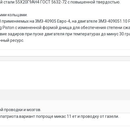
й стали 55Х20Г9АН4 ГОСТ 5632-72 с повышенной твердостью.
ыми кольцами.
 применяемых на ЗМЗ-40905 Евро-4, на двигателе ЗМЗ-409051.10 
 Piston с измененной формой днища для обеспечения степени сжа
твие задиров при пуске двигателя при температурах до минус 30 г
нный ресурс.
й проводки и мозгов.
 патриота.вариант попроще микас 11 ет и проводку от газели.