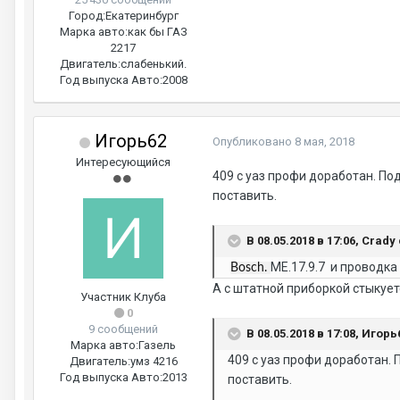
Город:
Екатеринбург
Марка авто:
как бы ГАЗ
2217
Двигатель:
слабенький.
Год выпуска Авто:
2008
Игорь62
Опубликовано
8 мая, 2018
Интересующийся
409 с уаз профи доработан. По
поставить.
В 08.05.2018 в 17:06, Crady
МЕ.17.9.7 и проводка
Bosch.
А с штатной приборкой стыкует
Участник Клуба
0
9 сообщений
В 08.05.2018 в 17:08, Игорь
Марка авто:
Газель
409 с уаз профи доработан. 
Двигатель:
умз 4216
Год выпуска Авто:
2013
поставить.