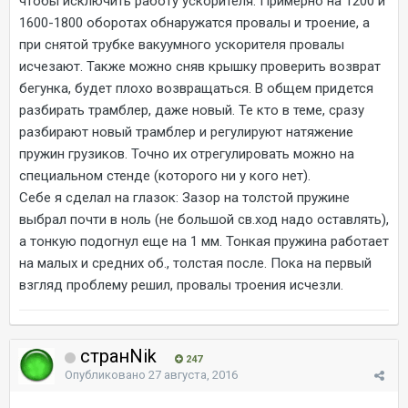
чтобы исключить работу ускорителя. Примерно на 1200 и
1600-1800 оборотах обнаружатся провалы и троение, а
при снятой трубке вакуумного ускорителя провалы
исчезают. Также можно сняв крышку проверить возврат
бегунка, будет плохо возвращаться. В общем придется
разбирать трамблер, даже новый. Те кто в теме, сразу
разбирают новый трамблер и регулируют натяжение
пружин грузиков. Точно их отрегулировать можно на
специальном стенде (которого ни у кого нет).
Себе я сделал на глазок: Зазор на толстой пружине
выбрал почти в ноль (не большой св.ход надо оставлять),
а тонкую подогнул еще на 1 мм. Тонкая пружина работает
на малых и средних об., толстая после. Пока на первый
взгляд проблему решил, провалы троения исчезли.
странNik
247
Опубликовано
27 августа, 2016