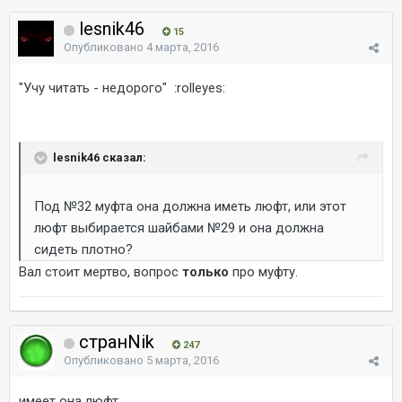
lesnik46
15
Опубликовано
4 марта, 2016
"Учу читать - недорого" :rolleyes:
lesnik46 сказал:
Под №32 муфта она должна иметь люфт, или этот
люфт выбирается шайбами №29 и она должна
сидеть плотно?
Вал стоит мертво, вопрос
только
про муфту.
странNik
247
Опубликовано
5 марта, 2016
имеет она люфт