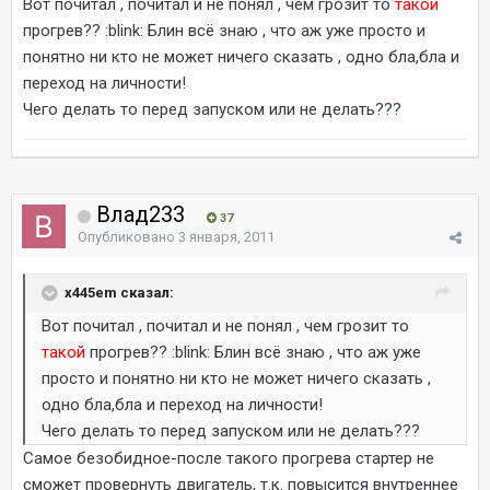
Вот почитал , почитал и не понял , чем грозит то
такой
прогрев?? :blink: Блин всё знаю , что аж уже просто и
понятно ни кто не может ничего сказать , одно бла,бла и
переход на личности!
Чего делать то перед запуском или не делать???
Влад233
37
Опубликовано
3 января, 2011
x445em сказал:
Вот почитал , почитал и не понял , чем грозит то
такой
прогрев?? :blink: Блин всё знаю , что аж уже
просто и понятно ни кто не может ничего сказать ,
одно бла,бла и переход на личности!
Чего делать то перед запуском или не делать???
Самое безобидное-после такого прогрева стартер не
сможет провернуть двигатель, т.к. повысится внутреннее