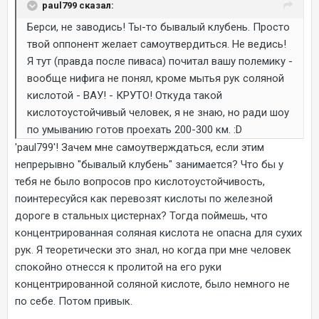
paul799 сказал:
Берси, не заводись! Ты-то бывалый клубень. Просто
твой оппонент желает самоутвердиться. Не ведись!
Я тут (правда после пиваса) почитал вашу полемику -
вообще нифига не понял, кроме мытья рук соляной
кислотой - ВАУ! - КРУТО! Откуда такой
кислотоустойчивый человек, я не знаю, но ради шоу
по умыванию готов проехать 200-300 км. :D
'paul799'! Зачем мне самоутверждаться, если этим
непрерывно "бывалый клубень" занимается? Что бы у
тебя не было вопросов про кислотоустойчивость,
поинтересуйся как перевозят кислоты по железной
дороге в стальных цистернах? Тогда поймешь, что
концентрированная соляная кислота не опасна для сухих
рук. Я теоретически это знал, но когда при мне человек
спокойно отнесся к пролитой на его руки
концентрированной соляной кислоте, было немного не
по себе. Потом привык.