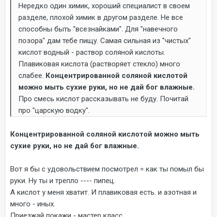
Нередко один химик, хороший специалист в своем
разделе, плохой химик в другом разделе. Не все
способны быть "всезнайками". Для "навечного
позора" дам тебе пищу. Самая сильная из "чистых"
кислот водный - раствор соляной кислоты.
Плавиковая кислота (растворяет стекло) много
слабее.
Концентрированной соляной кислотой
можно мыть сухие руки, но не дай бог влажные.
Про смесь кислот рассказывать не буду. Почитай
про "царскую водку".
Концентрированной соляной кислотой можно мыть
сухие руки, но не дай бог влажные.
Вот я бы с удовольствием посмотрел = как ты помыл бы
руки. Ну ты и трепло ---- пипец.
А кислот у меня хватит. И плавиковая есть. и азотная и
много - иных.
Приезжай покажи - мастер класс.