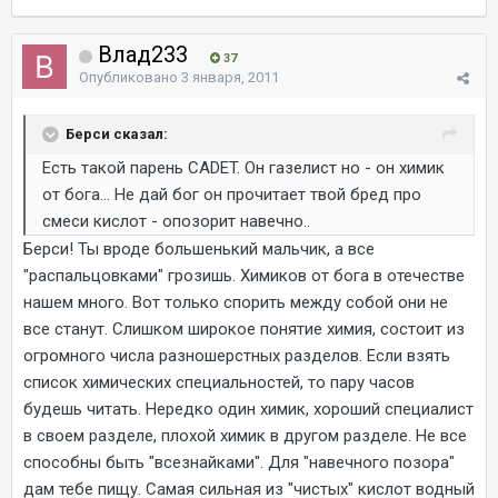
Влад233
37
Опубликовано
3 января, 2011
Берси сказал:
Есть такой парень CADET. Он газелист но - он химик
от бога... Не дай бог он прочитает твой бред про
смеси кислот - опозорит навечно..
Берси! Ты вроде большенький мальчик, а все
"распальцовками" грозишь. Химиков от бога в отечестве
нашем много. Вот только спорить между собой они не
все станут. Слишком широкое понятие химия, состоит из
огромного числа разношерстных разделов. Если взять
список химических специальностей, то пару часов
будешь читать. Нередко один химик, хороший специалист
в своем разделе, плохой химик в другом разделе. Не все
способны быть "всезнайками". Для "навечного позора"
дам тебе пищу. Самая сильная из "чистых" кислот водный