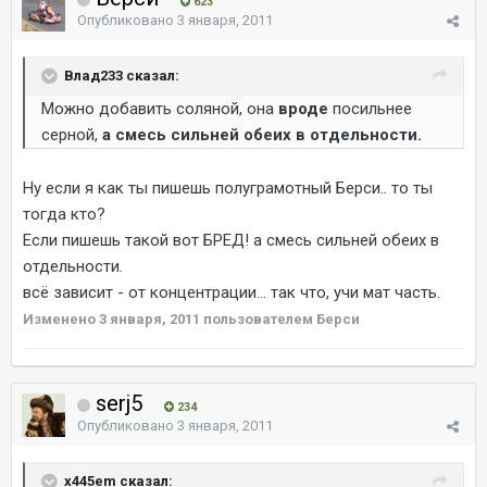
623
Опубликовано
3 января, 2011
Влад233 сказал:
Можно добавить соляной, она
вроде
посильнее
серной,
а смесь сильней обеих в отдельности.
Ну если я как ты пишешь полуграмотный Берси.. то ты
тогда кто?
Если пишешь такой вот БРЕД! а смесь сильней обеих в
отдельности.
всё зависит - от концентрации... так что, учи мат часть.
Изменено
3 января, 2011
пользователем Берси
serj5
234
Опубликовано
3 января, 2011
x445em сказал: