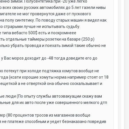
менно зимой. Полусентетика при -20 уже легко
о всех своих русских автомобилях до 5 лет газели нивы
вигателе не мог провернутся даже от пускового
на полу синтетику. По поводу старых машин я видел как
со страрыми лучше не испытывать судьбу.
типа вебасто 500$ есть и поскромнеее
ть отдельные таймеры розетки на базаре (250 р)
лько убрать провода и поехать зимой такие обычно не
у Вас мороз доходит до -48 тогда доведите его до
но потекут при холоде подтяжка хомутов вообще не
ода (ксати хорошие хомуты норма например стоят от 18
рещеткой а не отверткой она обычно соскальзывает и
ные люди (По опыту службы автоэвакуации скажу вам
ьные для их авто после уже совершенного мелкого дтп
мер (80 процентов тросов из магазинов вообще
я не платеже способным и уедет безнаказано повредив