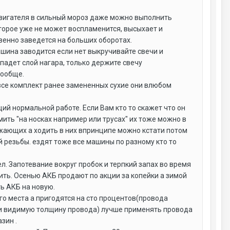
 двигателя в сильный мороз даже можно выполнить
торое уже не может воспламенится, высыхает и
венно заведется на больших оборотах.
ашина заводится если нет выкручивайте свечи и
падет слой нагара, только держите свечу
вообще.
 все комплект ранее замененных сухие они влюбом
ий нормальной работе. Если Вам кто то скажет что он
мить "на носках например или трусах" их тоже можно в
ружающих а ходить в них впринципе можно кстати потом
 резьбы. ездят тоже все машины по разному кто то
л. Запотевание вокруг пробок и терпкий запах во время
ить. Осенью АКБ продают по акции за копейки а зимой
ть АКБ на новую.
о места а пригодятся на сто процентов(провода
 и видимую толщину провода) лучше применять провода
зин .