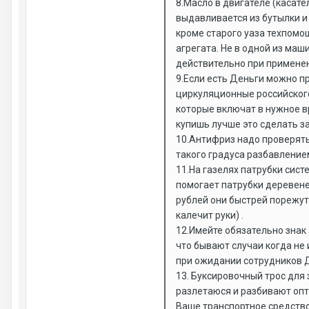
8.Масло в двигателе (касате
выдавливается из бутылки и 
кроме старого уаза техпомощ
агрегата. Не в одной из маш
действительно при применен
9.Если есть Деньги можно п
циркуляционные российского
которые включат в нужное в
купишь лучше это сделать з
10.Антифриз надо проверять 
такого градуса разбавление
11.На газелях патрубки сис
помогает патрубки деревене
рублей они быстрей порежут
калечит руки) .
12.Имейте обязательно знак
что бывают случаи когда не
при ожидании сотрудников 
13. Буксировочный трос для
разлетаюся и разбивают опт
Ваше транспортное средство