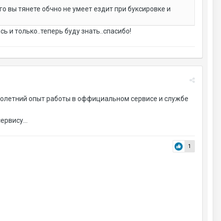
о вы тянете обчно не умеет ездит при буксировке и
ь и только..теперь буду знать..спасибо!
оголетний опыт работы в оффициальном сервисе и службе
рвису...
1