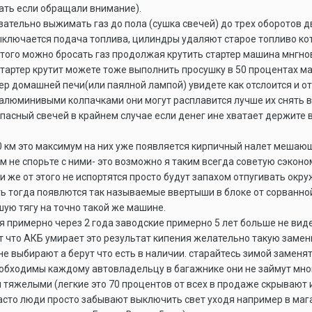
ать если обращали внимание).
язательно выжимать газ до пола (сушка свечей) до трех оборотов
ыключается подача топлива, цилиндры удаляют старое топливо ко
 этого можно бросать газ продолжая крутить стартер машина мнгно
 стартер крутит можете тоже выполнить просушку в 50 процентах м
ер домашней печи(или паялной лампой) увидете как отслоится и от
 алюминивыми колпачками они могут расплавится лучше их снять 
апасный свечей в крайнем случае если денег ине хватает держите
0 км это максимум на них уже появляется кирпичный налет мешающ
м не спорьте с ними- это возможно я таким всегда советую сэконо
и же от этого не испортятся просто будут запахом отпугивать ок
ь тогда появлются так называемые ввертыши в блоке от сорванной
шую тягу на точно такой же машине.
 примерно через 2 года заводские примерно 5 лет больше не виде
т что АКБ умирает это результат кипения желательно такую замен
не выбирают а берут что есть в наличии. старайтесь зимой заменя
обходимы каждому автовладельцу в багажнике они не займут мног
тяжелыми (легкие это 70 процентов от всех в продаже скрывают
часто люди просто забывают выключить свет уходя например в мага