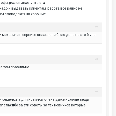
 официалов знает, что эта
надо и выдавать клиентам, работа все равно не
и с заводских на хорошие.
 механики в сервисе оплавляли было дело но это было
се там правильно.
 и семечки, а для новичка, очень даже нужные вещи
жу
спасиб
о за эти советы за тех новичков которые