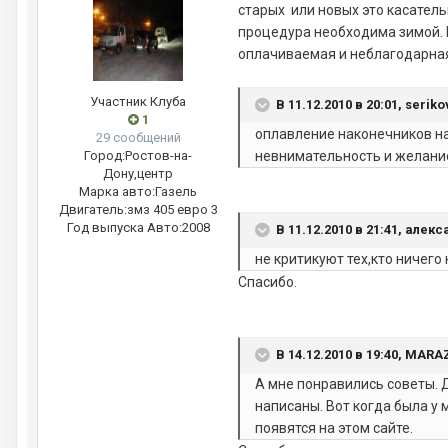
старых или новых это касатель
процедура необходима зимой. М
оплачиваемая и неблагодарная.
Участник Клуба
В 11.12.2010 в 20:01, serik
1
оплавление наконечников на
29 сообщений
Город:
Ростов-на-
невнимательность и желани
Дону,центр
Марка авто:
Газель
Двигатель:
змз 405 евро 3
Год выпуска Авто:
2008
В 11.12.2010 в 21:41, алек
не критикуют тех,кто ничего
Спасибо.
В 14.12.2010 в 19:40, MAR
А мне понравились советы. Д
написаны. Вот когда была у 
появятся на этом сайте.