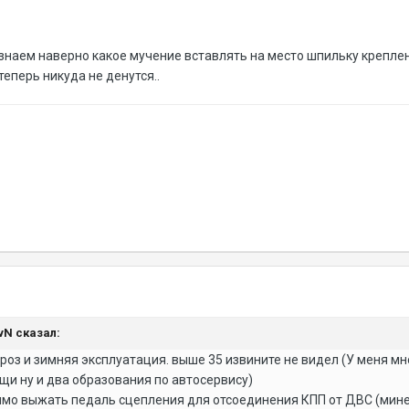
 знаем наверно какое мучение вставлять на место шпильку крепле
еперь никуда не денутся..
ovN сказал:
роз и зимняя эксплуатация. выше 35 извините не видел (У меня м
щи ну и два образования по автосервису)
имо выжать педаль сцепления для отсоединения КПП от ДВС (мине