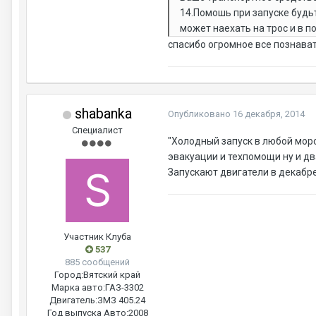
14.Помошь при запуске будь
может наехать на трос и в 
спасибо огромное все познавате
shabanka
Опубликовано
16 декабря, 2014
Специалист
"Холодный запуск в любой мор
эвакуации и техпомощи ну и дв
Запускают двигатели в декабре
Участник Клуба
537
885 сообщений
Город:
Вятский край
Марка авто:
ГАЗ-3302
Двигатель:
ЗМЗ 405.24
Год выпуска Авто:
2008