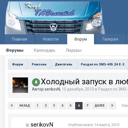
Главная
Новости
Форум
Галерея
Форумы
Календарь
Лидеры
Форум
Ремзона
Двигатель
Раздел по ЗМЗ-405.24 E-3
Холодный запуск в лю
Автор serikovN,
10 декабря, 2010
в
Раздел по ЗМЗ-
Стр
1
2
3
4
5
6
7
НАЗАД
ДАЛЕЕ
serikovN
Опубликовано
14 марта, 2013