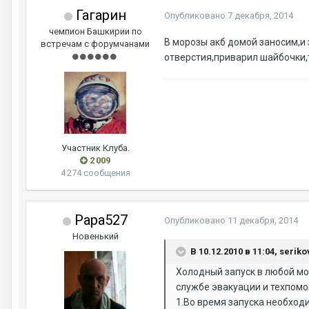
Гагарин
Опубликовано
7 декабря, 2014
чемпион Башкирии по
В морозы акб домой заносим,и
встречам с форумчанами
отверстия,приварил шайбочки,т
Участник Клуба.
2 009
4 274 сообщения
Papa527
Опубликовано
11 декабря, 2014
Новенький
В 10.12.2010 в 11:04, serik
Холодный запуск в любой мо
службе эвакуации и техпомо
1.Во время запуска необход