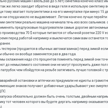
льно русских машин Газель,Ваз до 5 лет) синетика конечно класс и
так же легко заходит обратно в виде геля я использую синтетику в
и тому хватает полусинтетики а на его минерталке при минус 15 д
ин ни откуда масло не выдавливает. Летом конечно лучше перейти 
ии синтетики реально машина начинала течь изо всех сальников. 
рименять предпусковые подогреватели самые дорогие автономные 
 производства 70 $ которые питаются от обычной розетки 220 V ес
ремя перед работой например и выключатся сами вам останется то
аранее.
тестером (продается в обычных автомагазинах) перед зимой если 
м обычно он вообще заменяется раз в два года.
темы охлажения надо сто процентов поменять перед зимой они точ
ют до немыслимого состояния они не могут прослужить даже пол г
 патрубок чем обойдутся на резьбе затягивать лучше головкой с т
 аварийной остановки и аптечки их придумали не идиоты а грамот
 имеющие знаков получают добавочные удары,бывают уже смертел
ДПС.
 запуска обязательно должен быть очень толстым, двойным напри
ику тот человек которого вы будете дергать например оказываетс
).