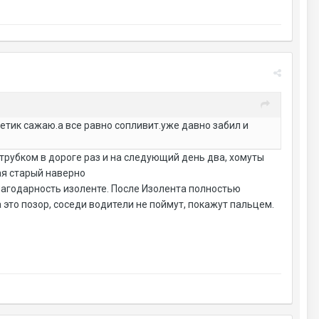
метик сажаю.а все равно сопливит.уже давно забил и
трубком в дороге раз и на следующий день два, хомуты
ая старый наверно
лагодарность изоленте. После Изолента полностью
 это позор, соседи водители не поймут, покажут пальцем.