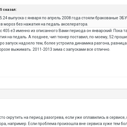
55 сказал:
5.24 выпуска с января по апрель 2008 года стояли бракованые ЭБУ
в мороз без нажатия на педаль акселератора.
р с 405 е3 именно из описанного Вами периода он январский. Пока
тия на педаль. А позднее, чип тюнер поставил, по-моему, 52 проши
про запуск надоело тем, более устроила динамика разгона, разница
морозе выжимать. 2011-2013 зима с запусками все отлично.
то скрутить на период разогрева, если уже оплавились в сервисе,
ра, например. Если проблема произошла вне сервиса хуже тем бол