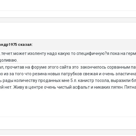
сандр1975 сказал:
:( .течет.может изоленту надо какую то специфичную?я пока на гер
 доливаю.
ал, прочитав на форуме этого сайта это закончилось сорванным па
 из за того что резина новых патрубков свежая и очень эластичн
 рады количеству проданных мне 5 л. канистр тосола, выразили б
ей нет. Живу в центре очень чистый асфальт и никаких пятен. Пятна