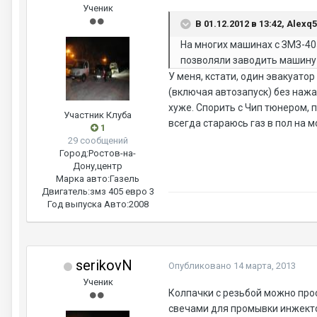
Ученик
В 01.12.2012 в 13:42, Alexq
На многих машинах с ЗМЗ-40
позволяли заводить машину 
У меня, кстати, один эвакуато
(включая автозапуск) без нажа
хуже. Спорить с Чип тюнером, 
Участник Клуба
всегда стараюсь газ в пол на 
1
29 сообщений
Город:
Ростов-на-
Дону,центр
Марка авто:
Газель
Двигатель:
змз 405 евро 3
Год выпуска Авто:
2008
serikovN
Опубликовано
14 марта, 2013
Ученик
Колпачки с резьбой можно прос
свечами для промывки инжекто