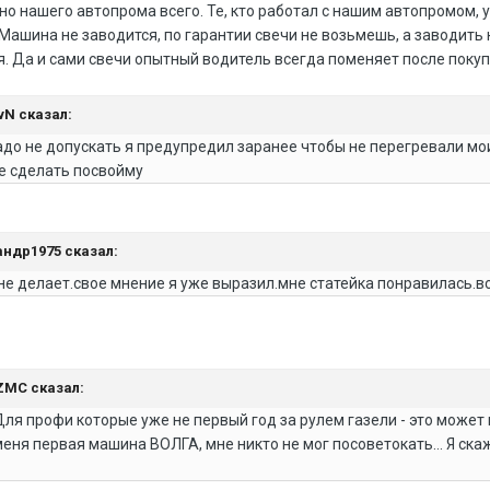
но нашего автопрома всего. Те, кто работал с нашим автопромом, у
ашина не заводится, по гарантии свечи не возьмешь, а заводить 
 Да и сами свечи опытный водитель всегда поменяет после покупк
ovN сказал:
до не допускать я предупредил заранее чтобы не перегревали мои
е сделать посвойму
сандр1975 сказал:
 не делает.свое мнение я уже выразил.мне статейка понравилась.в
AZMC сказал:
ля профи которые уже не первый год за рулем газели - это может
меня первая машина ВОЛГА, мне никто не мог посоветокать... Я ска