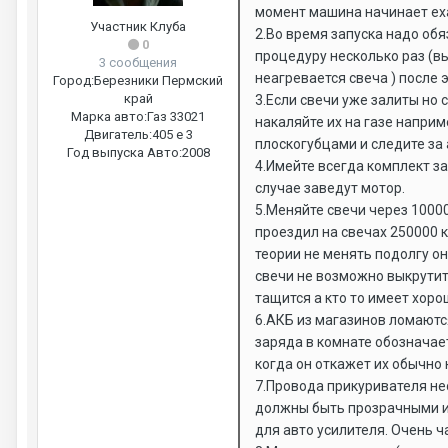
момент машина начинает ех
Участник Клуба
2.Во время запуска надо об
0
процедуру несколько раз (в
3 сообщения
неагревается свеча ) после
Город:
Березники Пермский
край
3.Если свечи уже залиты но
Марка авто:
Газ 33021
накаляйте их на газе наприм
Двигатель:
405 е 3
плоскогубцами и следите за
Год выпуска Авто:
2008
4.Имейте всегда комплект з
случае заведут мотор.
5.Меняйте свечи через 1000
проездил на свечах 250000 к
теории не менять подолгу он
свечи не возможно выкрутит
тащится а кто то имеет хоро
6.АКБ из магазинов ломаются
заряда в комнате обозначае
когда он откажет их обычно 
7.Провода прикуривателя не
должны быть прозрачными и 
для авто усилителя. Очень 