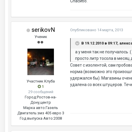
Спасибо.
serikovN
Опубликовано
14 марта, 2013
Ученик
В 19.12.2010 в 09:17, алек
а у меня так не получалось 
просто литр тосола в месяц
Совет с изолентой, сам пробов
норма (возможно это произошло
удержался бы). Магазины очень
Участник Клуба
удалена со всех штуцеров. Теч
1
29 сообщений
Город:
Ростов-на-
Дону,центр
Марка авто:
Газель
Двигатель:
змз 405 евро 3
Год выпуска Авто:
2008