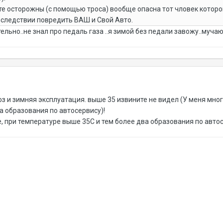
те осторожны (с помощью троса) вообще опасна тот чловек которог
последствии повредить ВАШ и Свой Авто.
льно..не знал про педаль газа ..я зимой без педали завожу..мучаюс
оз и зимняя эксплуатация. выше 35 извините не видел (У меня мн
а образования по автосервису)!
, при температуре выше 35С и тем более два образования по автосе